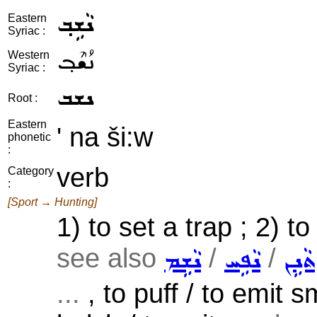
ܢܵܫܹܒ݂
Eastern
Syriac :
ܢܳܫܶܒ݂
Western
Syriac :
ܢܫܒ
Root :
Eastern
' na ši:w
phonetic
:
verb
Category
:
[Sport → Hunting]
1) to set a trap ; 2) to
see also
/
/
ܬܵܢܹܢ
ܢܵܦܹܚ
ܢܵܫܹܡ
...
, to puff / to emit s