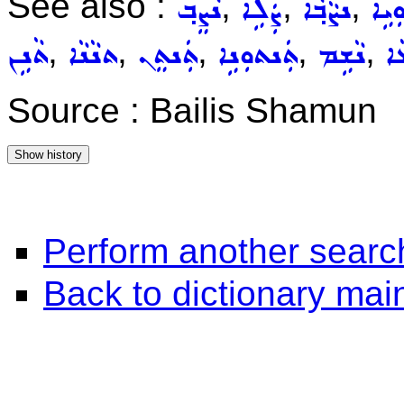
See also :
,
,
,
ܼܝܹܐ
ܢܨܵܒ݂ܵܐ
ܨܲܠܹܐ
ܢܵܨܸܒ݂
,
,
,
,
,
ܐ
ܢܵܫܹܡ
ܬܲܢܬܘܼܢܹܐ
ܬܲܢܬܸܢ
ܬܢܵܢܵܐ
ܬܵܢܹܢ
Source : Bailis Shamun
Perform another searc
Back to dictionary ma