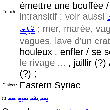
émettre une bouffée /
French :
intransitif ; voir aussi
; mer, marée, vag
ܫܵܓܹܫ
vagues, lave d'un crat
houleux , enfler / se 
le rivage ...
, jaillir (?
(?) ;
Eastern Syriac
Dialect :
ܢܸܫܒ݂ܵܐ
ܢܫܵܒ݂ܵܐ
ܢܲܫܘܼܒܹܐ
ܢܫܒ
Cf.
,
,
,