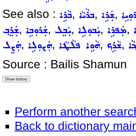
See also :
,
,
,
ܘܼܝܹܐ
ܫܲܪܹܐ
ܒܪܵܝܵܐ
ܒܵܪܹܐ
,
,
,
,
,
ܡܲܦܪܹܐ
ܝܲܒܘܼܠܹܐ
ܝܲܒܸܠ
ܫܲܪܘܼܒܹܐ
ܫܲܪܸܒ݂
,
,
,
,
݂ܵܐ
ܫܵܪܹܟ
ܗܵܘܹܐ ܦܠܵܛܵܐ
ܗܲܨܘܼܠܹܐ
ܗܲܨܸܠ
Source : Bailis Shamun
Perform another searc
Back to dictionary ma