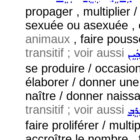
propager , multiplier 
sexuée ou asexuée , él
animaux
, faire pouss
transitif ; voir aussi
ܲܝܸܢ
se produire / occasionn
élaborer / donner une 
naître / donner naiss
transitif ; voir aussi
ܪܸܒ݂
faire proliférer / multip
accroître le nombre , 