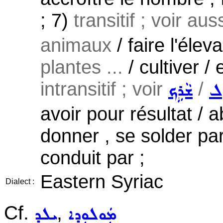
; 7)
transitif ; voir aus
animaux
/ faire l'éle
plantes ...
/ cultiver / 
intransitif ; voir
/
ܸܠ
ܫܵܪܹܟ
avoir pour résultat / 
donner , se solder par
conduit par ;
Eastern Syriac
Dialect :
Cf.
,
ܡܲܘܠܘܼܕܹܐ
ܝܠܕ