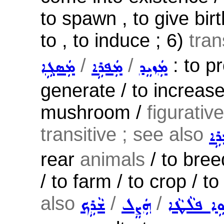
to spawn , to give birth
to , to induce ; 6)
tran
/
/
: to pr
ܡܲܙܝܸܕ
ܡܲܦܪܹܐ
ܡܲܣܓܹܐ
generate / to increas
mushroom /
figurativ
transitive ; see also
ܹܐ
rear
animals
/ to bree
/ to farm / to crop / to
also
/
/
ܘܹܐ ܦܠܵܛܵܐ
ܗܲܨܸܠ
ܫܵܪܹܟ