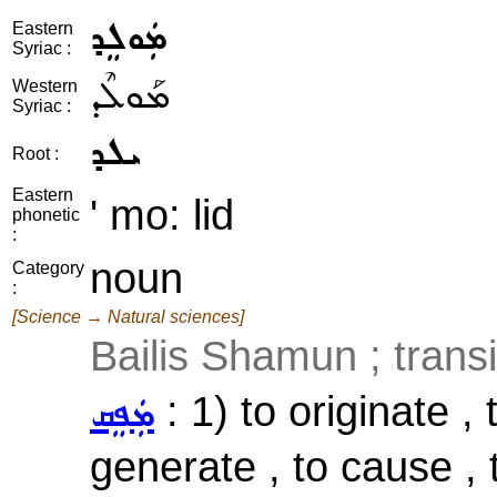
ܡܲܘܠܸܕ
Eastern
Syriac :
ܡܰܘܠܶܕ
Western
Syriac :
ܝܠܕ
Root :
Eastern
' mo: lid
phonetic
:
noun
Category
:
[Science → Natural sciences]
Bailis Shamun ; transi
: 1) to originate ,
ܡܲܦܸܩ
generate , to cause , 