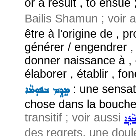
or a result , to ensue 
Bailis Shamun ; voir 
être à l'origine de , p
générer / engendrer , 
donner naissance à , e
élaborer , établir , fo
: une sensat
ܡܸܕܸܡ ܒܦܘܼܡܵܐ
chose dans la bouche 
transitif ; voir aussi
ܒܵܪܹܐ
des regrets, une doul