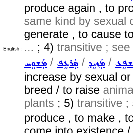
produce again , to pr
same kind by sexual 
generate , to cause t
...
; 4)
transitive ; se
English :
/
/
/
ܫܦܸܥ
ܡܲܙܝܸܕ
ܣܲܪܥܸܦ
ܡܲܫܘܸܚ
increase by sexual or
breed / to raise
animal
plants
; 5)
transitive 
produce , to make , to
come into existence / 