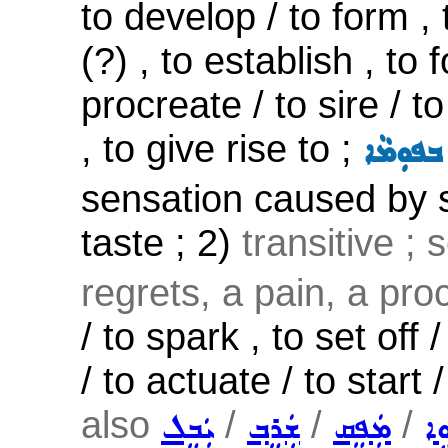
to develop / to form , 
(?) , to establish , to 
procreate / to sire / t
, to give rise to ;
ܒܦܘܼܡܵܐ
sensation caused by 
taste ; 2)
transitive ;
regrets, a pain, a pro
/ to spark , to set off /
/ to actuate / to start 
also
/
/
/
ܹܐ
ܡܲܦܸܩ
ܫܲܪܸܒ݂
ܝܲܒܸܠ