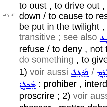
to oust , to drive out 
down / to cause to re
English :
be put in the twilight ,
transitive ; see also
ܹܥ
refuse / to deny , not
do something
, to give
1)
voir aussi
/
ܪܹܡ
ܦܲܪܓܸܠ
: prohiber , interd
ܡܲܟܠܹܐ
proscrire ; 2)
voir aus