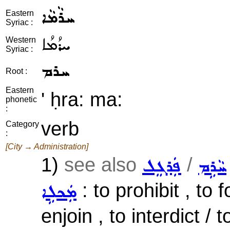
ܚܪܵܡܵܐ
Eastern
Syriac :
ܚܪܳܡܳܐ
Western
Syriac :
ܚܪܡ
Root :
Eastern
' ḥra: ma:
phonetic
:
verb
Category
:
[City → Administration]
1)
see also
/
ܚܵܪܹܡ
ܦܲܪܓܸܠ
: to prohibit , to f
ܡܲܟܠܹܐ
enjoin , to interdict / 