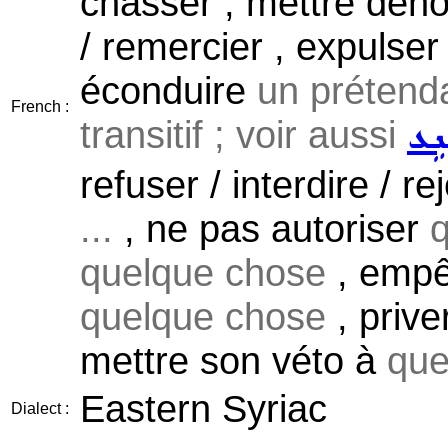
chasser , mettre dehor
/ remercier , expulser
éconduire
un prétenda
French :
transitif ; voir aussi
ܢܹܥ
refuser / interdire / re
...
, ne pas autoriser
q
quelque chose
, emp
quelque chose
, prive
mettre son véto à
que
Eastern Syriac
Dialect :