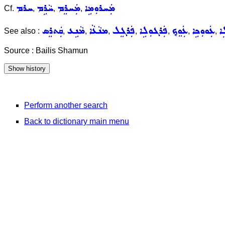
ܡܲܚܪܘܼܡܹܐ
ܡܲܚܪܸܡ
ܚܵܪܹܡ
ܚܪܡ
Cf.
,
,
,
ܐ
ܥܲܘܘܼܟܹܐ
ܥܲܘܸܟ݂
ܦܲܪܓܘܼܠܹܐ
ܦܲܪܓܸܠ
ܡܢܵܥܵܐ
ܡܵܢܹܥ
ܩܲܬܪܸܣ
See also :
,
,
,
,
,
,
,
Source : Bailis Shamun
Perform another search
Back to dictionary main menu