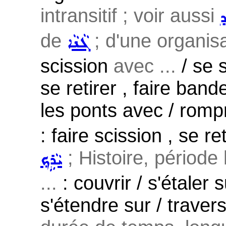
intransitif ; voir aussi
ܕ
de
; d'une organisa
ܓܵܢܵܐ
scission
avec ...
/ se 
se retirer , faire band
les ponts avec / rompr
: faire scission , se re
; Histoire, période
ܝܵܪܹܟ݂
...
: couvrir / s'étaler 
s'étendre sur / travers