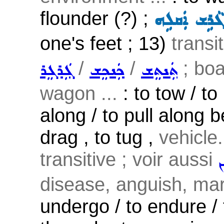
flounder (?) ;
ܓܵܪܹܫ ܐܲܩܠܹܗ
one's feet ; 13)
transi
/
/
; boa
ܬܲܢܬܸܫ
ܟܲܢܟܸܫ
ܓܲܪܓܸܪ
wagon ...
: to tow / to
along / to pull along beh
drag , to tug ,
vehicle.
transitive ; voir aussi
disease, anguish, mar
undergo / to endure / 