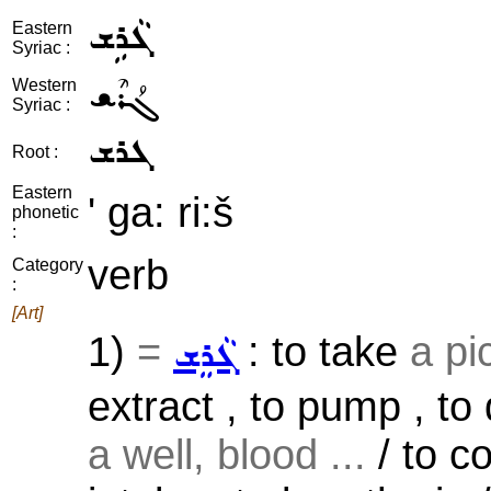
ܓܵܪܹܫ
Eastern
Syriac :
ܓܳܪܶܫ
Western
Syriac :
ܓܪܫ
Root :
Eastern
' ga: ri:š
phonetic
:
verb
Category
:
[Art]
1)
=
: to take
a pic
ܓܵܪܸܫ
extract , to pump , to 
a well, blood ...
/ to co