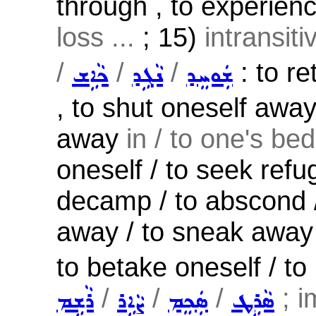
through , to experienc
loss ...
; 15)
intransit
/
/
/
: to re
ܫܲܘܚܸܕ
ܢܵܓܹܕ
ܟܵܐܹܫ
, to shut oneself away 
away
in / to one's be
oneself / to seek refug
decamp / to abscond /
away / to sneak away ,
to betake oneself / to
/
/
/
; i
ܣܵܪܹܛ
ܣܲܟܸܡ
ܨܵܐܹܪ
ܪܵܫܹܡ