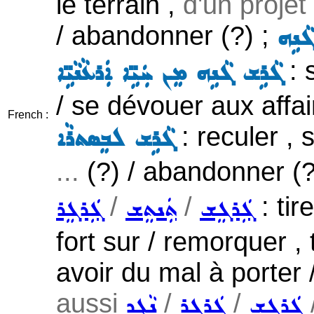
le terrain ,
d'un projet 
/ abandonner (?) ;
ܵܢܹܗ
: 
ܓܵܪܹܫ ܓܵܢܹܗ ܡܸܢ ܚܲܝܹ̈ܐ ܐܲܪܥܵܢܵܝܹ̈ܐ
/ se dévouer aux affaire
French :
: reculer , 
ܓܵܪܹܫ ܠܒܸܣܬܪܵܐ
...
(?) / abandonner (?
/
/
: tir
ܓܲܪܓܸܫ
ܬܲܢܬܸܫ
ܓܲܪܓܸܪ
fort sur / remorquer , 
avoir du mal à porter /
aussi
/
/
ܓܲܪܓܸܫ
ܓܲܪܓܸܪ
ܢܵܓܹܕ