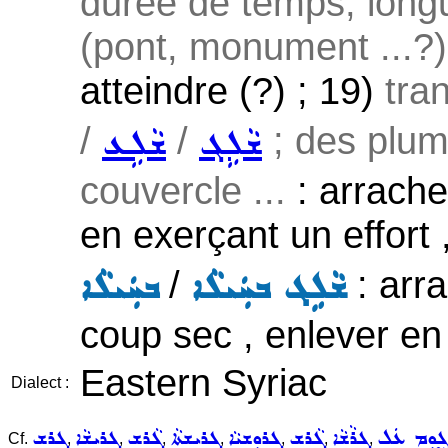
durée de temps, longu
(pont, monument ...?)
atteindre (?) ; 19)
tran
/
/
; des plum
ܫܵܠܹܓ
ܫܵܠܹܥ
couvercle ...
: arracher
en exerçant un effort 
/
: arra
ܫܵܠܹܓ ܒܚܲܝܠܵܐ
ܒܚܲܝܠܵܐ
coup sec , enlever en 
Eastern Syriac
Dialect :
ܓ̰ܘܼܡ ܥܲܠ
ܓܪܵܫܵܐ
ܓܵܪܸܫ
ܓܪܘܼܫܝܵܐ
ܓܪܝܼܫܬܵܐ
ܓܵܪܸܫ
ܓܪܝܼܫܵܐ
ܓܪܫ
Cf.
,
,
,
,
,
,
,