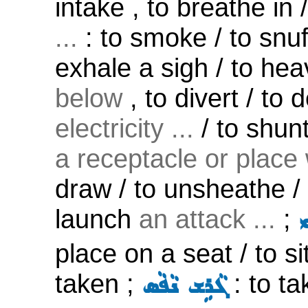
intake , to breathe in 
...
: to smoke / to snuf
exhale a sigh / to hea
below
, to divert / to 
electricity ...
/ to shunt
a receptacle or place
draw / to unsheathe / 
launch
an attack ...
;
ܝ
place on a seat / to si
taken ;
: to ta
ܓܵܪܹܫ ܢܵܦܵܣ