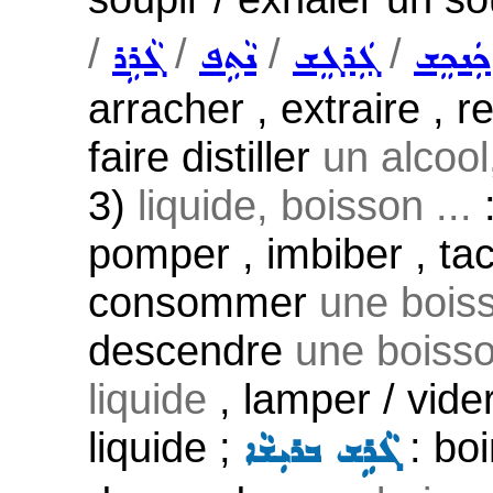
/
/
/
/
ܟܲܢܟܸܫ
ܓܲܪܓܸܫ
ܢܵܬܹܦ
ܓܵܪܹܪ
arracher , extraire , re
faire distiller
un alcool
3)
liquide, boisson ...
:
pomper , imbiber , ta
consommer
une bois
descendre
une boiss
liquide
, lamper / vide
liquide ;
: boir
ܓܵܪܹܫ ܒܪܝܼܫܵܐ