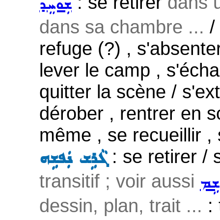
: se retirer
dans u
ܫܲܘܚܸܕ
dans sa chambre ...
/ 
refuge (?) , s'absente
lever le camp , s'échap
quitter la scène / s'extr
dérober , rentrer en s
même , se recueillir ,
: se retirer / 
ܓܵܪܹܫ ܢܲܦܫܹܗ
transitif ; voir aussi
ܫܹܡ
dessin, plan, trait ...
: 