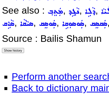
See also :
,
,
,
ܝܵܐ
ܕܵܠܹܐ
ܢܵܓܹܕ
ܡܲܬܸܒ݂
,
,
,
,
ܣܲܩܣܸܩ
ܣܲܘܣܘܼܩܹܐ
ܣܲܘܣܸܩ
ܣܝܵܩܵܐ
ܣܵܐܹܩ
Source : Bailis Shamun
Perform another searc
Back to dictionary ma