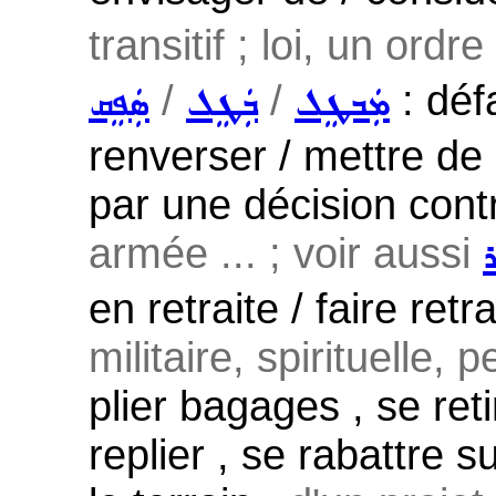
transitif ; loi, un ordre
/
/
: défa
ܡܲܒܛܸܠ
ܒܲܛܸܠ
ܣܲܦܸܩ
renverser / mettre de 
par une décision contr
armée ... ; voir aussi
ܪ
en retraite / faire retr
militaire, spirituelle, 
plier bagages , se reti
replier , se rabattre s