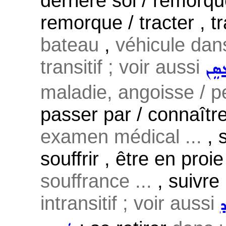
derrière soi / remorqu
remorque / tracter , tr
bateau
,
véhicule dans
transitif ; voir aussi
ܣܸܢ
maladie, angoisse / p
passer par / connaître
examen médical ...
, 
souffrir , être en proi
souffrance ...
, suivre
intransitif ; voir aussi
ܕ