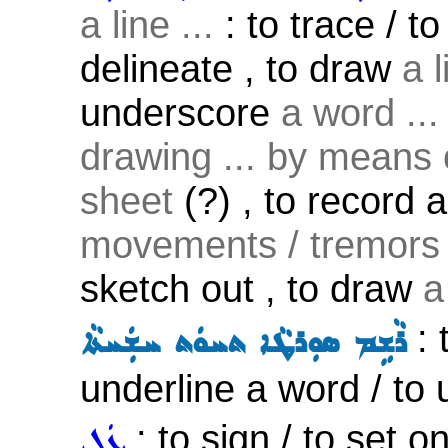
a line ...
: to trace / to
delineate , to draw
a l
underscore
a word ...
drawing ... by means
sheet
(?) , to record 
movements / tremors 
sketch out , to draw
a
: 
ܪܵܫܹܡ ܣܘܼܪܛܵܐ ܬܚܘܿܬ ܚܫܲܚܬܵܐ
underline a word / to
: to sign / to set o
ܥܲܠ