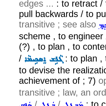
edges ...
: to retract /
pull backwards / to pu
transitive ; see also
ܸܡ
scheme , to engineer 
(?) , to plan , to cont
/
: to plan ,
ܓܵܪܹܫ ܐܸܣܟܹܝܡܵܐ
to devise the realizati
achievement of ; 7)
o
transitive ; law, an or
/
/
: to c
ܡܲܒܛܸܠ
ܒܲܛܸܠ
ܣܲܦܸܩ