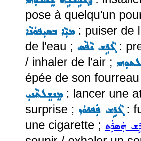
ܕܓܵܪܹܫܠܹܗ ܫܸܟܠܘܼܗܝ
pose à quelqu'un pou
: puiser de
ܡܝܼܵܐ ܒܣܝܼܦܘܿܢܵܐ
de l'eau ;
: pre
ܓܵܪܹܫ ܢܵܦܵܣ
/ inhaler de l'air ;
ܠܬܘܼܗܝ
épée de son fourreau
: lancer une at
ܡܸܢܫܸܠܬܵܢܝܼ
surprise ;
: f
ܓܵܪܹܫ ܦܲܦܪܘܿܙ
une cigarette ;
ܹܫ ܗܲܣܪܲܬ
soupir / exhaler un so