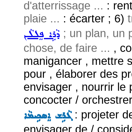
d'atterrissage ...
: ren
plaie ...
: écarter ; 6)
t
; un plan, un p
ܕܵܪܹܐ ܦܸܠܠܵܢ
chose, de faire ...
, co
manigancer , mettre s
pour , élaborer des pr
envisager , nourrir le 
concocter / orchestrer
: projeter de
ܓܵܪܹܫ ܐܸܣܟܹܝܡܵܐ
envisager de / consid