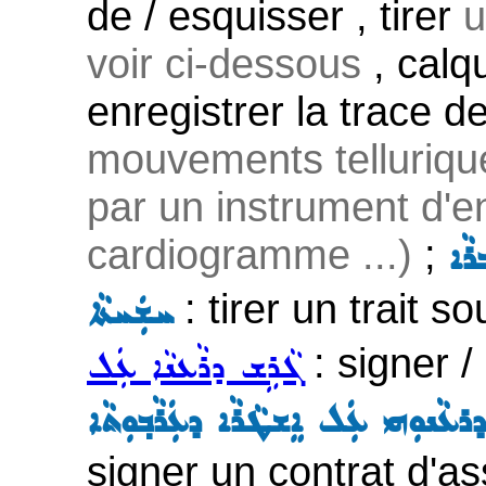
de / esquisser , tirer
u
voir ci-dessous
, calqu
enregistrer la trace d
mouvements tellurique
par un instrument d'
cardiogramme ...)
;
ܪܵܐ
: tirer un trait s
ܚܫܲܚܬܵܐ
: signer /
ܓܵܪܹܫ ܕܪܵܥܢܵܐ ܥܲܠ
ܕܪܥܵܢܘܼܗܝ ܥܲܠ ܐܸܫܛܵܪܵܐ ܕܥܲܪܵܒ݂ܘܼܬܵܐ
signer un contrat d'a