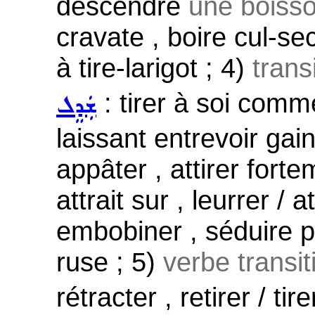
descendre
une boiss
cravate , boire cul-sec
à tire-larigot ; 4)
trans
: tirer à soi comme
ܫܲܕܸܠ
laissant entrevoir gai
appâter , attirer fort
attrait sur , leurrer / 
embobiner , séduire p
ruse ; 5)
verbe transit
rétracter , retirer / tir