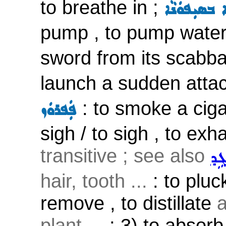
to breathe in ;
 ܒܣܝܼܦܘܿܢܵܐ
pump , to pump water
sword from its scabba
launch a sudden attac
: to smoke a ciga
ܦܲܦܪܘܿܙ
sigh / to sigh , to exha
transitive ; see also
ܓܹܕ
hair, tooth ...
: to pluck
remove , to distillate
a
plant ...
; 3) to absorb 