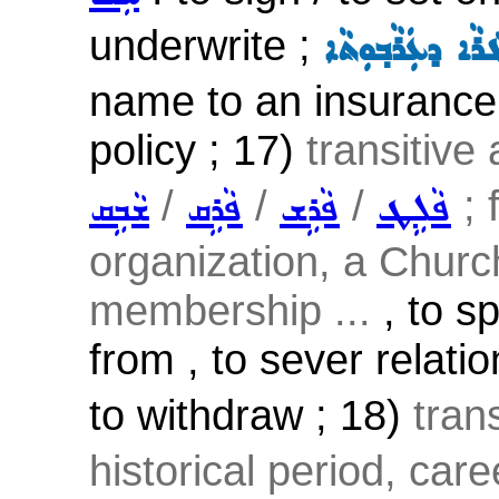
underwrite ;
ܐ ܕܥܲܪܵܒ݂ܘܼܬܵܐ
name to an insurance 
policy ; 17)
transitive
/
/
/
; 
ܦܵܠܹܛ
ܦܵܪܹܫ
ܦܵܪܹܩ
ܫܵܒܹܩ
organization, a Church
membership ...
, to sp
from , to sever relatio
to withdraw ; 18)
tran
historical period, caree