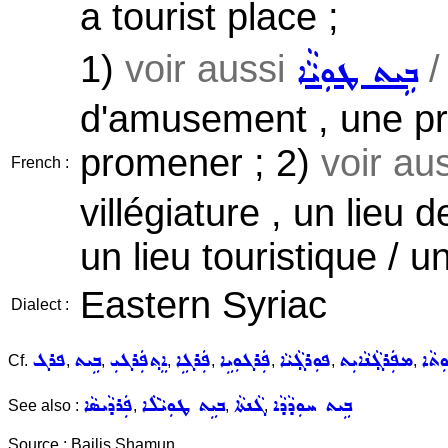
a tourist place ;
1)
voir aussi
ܒܹܝܬ ܛܘܼܝܵܵܐ
d'amusement , une pr
promener ; 2)
voir au
French :
villégiature , un lieu 
un lieu touristique / u
Eastern Syriac
Dialect :
ܼܬܵܐ
ܡܦܲܪܓ݂ܵܢܵܐܝܼܬ
ܦܘܼܪܓ݂ܵܝܵܐ
ܦܲܪܓܘܼܝܹܐ
ܦܲܪܓܹܐ
ܐܸܬ݂ܦܲܪܓܝܼ
ܒܹܝܬ
ܦܪܓ
Cf.
,
,
,
,
,
,
,
ܒܹܝܬ ܚܘܼܕܵܕܵܐ
ܓܵܢܬܵܐ
ܒܝܹܬ ܛܘܼܝܵܠܵܐ
ܦܲܪܕܵܝܣܵܐ
See also :
,
,
,
Source : Bailis Shamun