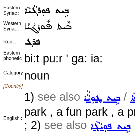
ܒܹܝܬ ܦܘܼܪܓܵܝܵܐ
Eastern
Syriac :
ܒܶܝܬ ܦܽܘܪܓܳܝܳܐ
Western
Syriac :
ܦܪܓ
Root :
Eastern
bi:t pu:r ' ga: ia:
phonetic
:
noun
Category
:
[Country]
1)
see also
/
ܐ
ܒܹܝܬ ܛܘܼܝܵܵܐ
park , a fun park , a 
English :
; 2)
see also
ܒܹܝܬ ܦܘܼܝܵܓ݂ܵܐ