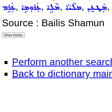
,
,
,
,
ܡܲܛܥܸܢ
ܡܠܵܝܵܐ
ܡܵܠܹܐ
ܥܲܪܘܼܡܹܐ
ܥܲܪܸܡ
Source : Bailis Shamun
Perform another searc
Back to dictionary ma