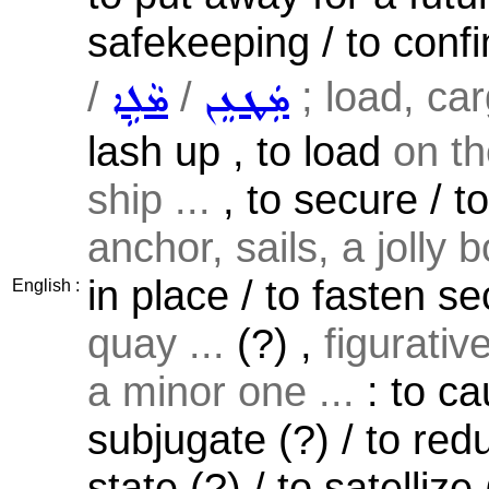
safekeeping / to confi
/
/
; load, car
ܡܲܛܥܸܢ
ܡܵܠܹܐ
lash up , to load
on th
ship ...
, to secure / t
anchor, sails, a jolly b
in place / to fasten s
English :
quay ...
(?) ,
figurativ
a minor one ...
: to ca
subjugate (?) / to red
state (?) / to satellize