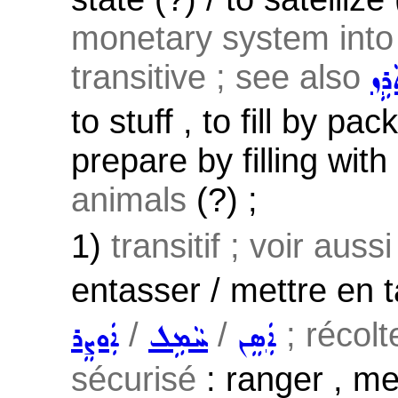
monetary system into
transitive ; see also
ܪܹܙ
to stuff , to fill by pac
prepare by filling with
animals
(?) ;
1)
transitif ; voir auss
entasser / mettre en t
/
/
; récolte
ܐܲܣܸܢ
ܚܵܡܹܠ
ܐܲܘܨܸܪ
sécurisé
: ranger , me