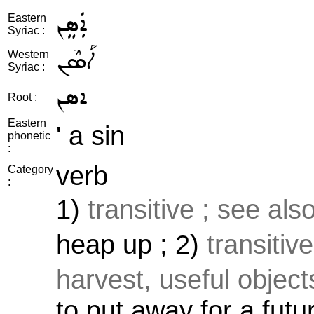
ܐܲܣܸܢ
Eastern
Syriac :
ܐܰܣܶܢ
Western
Syriac :
ܐܣܢ
Root :
Eastern
' a sin
phonetic
:
verb
Category
:
1)
transitive ; see als
heap up ; 2)
transitiv
harvest, useful objects
to put away for a futur