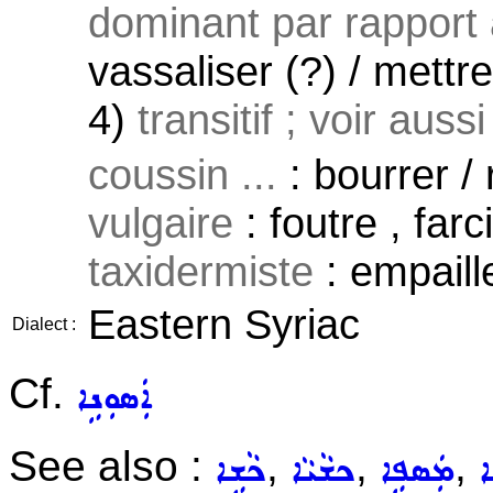
dominant par rapport à
vassaliser (?) / mettre 
4)
transitif ; voir auss
coussin ...
: bourrer /
vulgaire
: foutre , far
taxidermiste
: empaille
Eastern Syriac
Dialect :
Cf.
ܐܲܣܘܼܢܹܐ
See also :
,
,
,
ܐ
ܡܲܣܦܹܐ
ܟܫܵܝܵܐ
ܟܵܫܹܐ