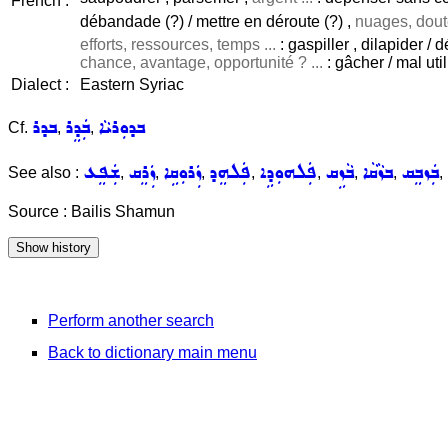
French :
débandade (?) / mettre en déroute (?) ,
nuages, doute
efforts, ressources, temps ...
: gaspiller , dilapider /
chance, avantage, opportunité ? ...
: gâcher / mal util
Dialect :
Eastern Syriac
ܒܕܘܼܪܝܵܐ
ܒܲܕܸܪ
ܒܕܪ
Cf.
,
,
ܒܲܙܒܸܩ
ܒܙܵܩܵܐ
ܒܵܙܹܩ
ܦܲܠܗܘܼܕܹܐ
ܦܲܠܗܸܕ
ܙܲܪܘܼܩܹܐ
ܙܲܪܸܩ
ܫܲܦܸܥ
See also :
,
,
,
,
,
,
,
,
Source : Bailis Shamun
Perform another search
Back to dictionary main menu