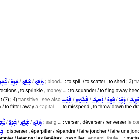
ܬܲܦܸܟ݂
ܫܲܦܸܟ݂
ܒܲܕܸܪ
ܐܵܫܹܕ
/
/
/
; blood...
: to spill / to scatter , to shed ; 3)
tr
rections , to sprinkle ,
money ...
: to squander / to fling away hee
ܪܕܸܓ݂
ܕܲܪܹܐ
ܒܲܕܸܪ
ܐܲܣܸܛ
ܦܲܠܗܸܕ
ܦܲܪܸܚ
t (?) ; 4)
transitive ; see also
/
/
/
/
/
 / to fritter away
a capital ...
, to misspend , to throw down the dra
ܬܲܦܸܟ݂
ܫܲܦܸܟ݂
ܒܲܕܸܪ
ܐܵܫܹ
/
/
/
; sang ...
: verser , déverser / renverser
le co
ܒܲ
: disperser , éparpiller / répandre / faire joncher / faire une j
pter / jeter par les fenêtres , gaspiller ,
ennemi, foule ...
: mettre