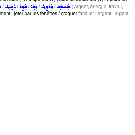
ܡܲܚܪܸܒ݂
ܕܲܪܕܸܓ݂
ܕܲܪܹܐ
ܒܲܕܸܪ
ܐܲܣܸܛ
ܦ
/
/
/
/
/
; argent, énergie, travail,
ment , jeter par les fenêtres / croquer
familier ; argent
,
argent,