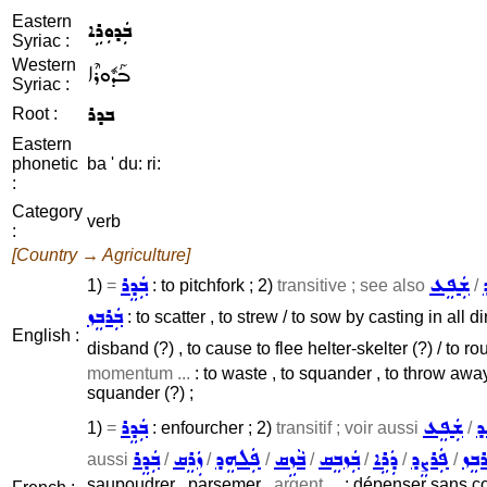
Eastern
ܒܲܕܘܼܪܹܐ
Syriac :
Western
ܒܰܕܽܘܪܶܐ
Syriac :
ܒܕܪ
Root :
Eastern
phonetic
ba ' du: ri:
:
Category
verb
:
[Country → Agriculture]
ܫܲܦܸܥ
ܒܲܕܸܪ
1)
=
: to pitchfork ; 2)
transitive ; see also
/
ܒܲܪܒܸܙ
: to scatter , to strew / to sow by casting in all di
English :
disband (?) , to cause to flee helter-skelter (?) / to rou
momentum ...
: to waste , to squander , to throw away
squander (?) ;
ܕ
ܫܲܦܸܥ
ܒܲܕܸܪ
1)
=
: enfourcher ; 2)
transitif ; voir aussi
/
ܪܒܸܙ
ܦܲܪܨܸܕ
ܕܲܪܹܐ
ܒܲܙܒܸܩ
ܒܵܙܹܩ
ܦܲܠܗܸܕ
ܙܲܪܸܩ
ܒܲܕܸܪ
aussi
/
/
/
/
/
/
/
saupoudrer , parsemer ,
argent ...
: dépenser sans com