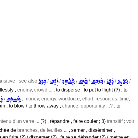
ܦܲܪܨܸܕ
ܕܲܪܹܐ
ܒܲܙܒܸܩ
ܒܵܙܹܩ
ܦܲܠܗܸܕ
ܙܲܪܸܩ
ܒܲܕܸܪ
ansitive ; see also
/
/
/
/
/
/
/
dlessly ,
enemy, crowd ...
: to disperse , to put to flight (?) , to
ܡܲܚܪܸܒ݂
ܕܲ
/
; money, energy, workforce, effort, resources, time,
in , to blow / to throw away ,
chance, opportunity ...?
: to
ntenu d'un verre ...
(?) , répandre , faire couler ; 3)
transitif ; voir
onchée de
branches, de feuilles ...
, semer , disséminer ,
 en fuite (?) / disperser (?) , faire se débander (?) / mettre en