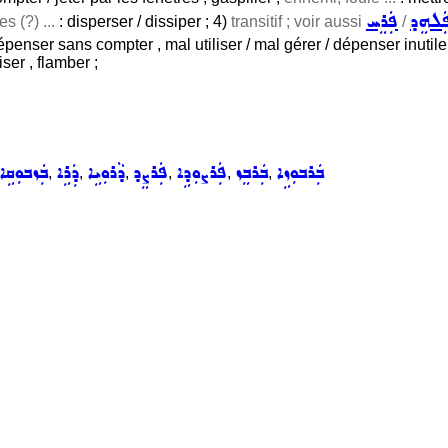
ܲܠܗܸܕ
ܦܲܪܸܚ
s (?) ...
: disperser / dissiper ; 4)
transitif ; voir aussi
/
 dépenser sans compter , mal utiliser / mal gérer / dépenser inutile
iser , flamber ;
ܒܲܪܒܘܼܙܹܐ
ܒܲܪܒܸܙ
ܦܲܪܨܘܼܕܹܐ
ܦܲܪܨܸܕ
ܕܵܪܘܼܝܹܐ
ܕܲܪܹܐ
ܒܲܙܒܘܼܩܹܐ
,
,
,
,
,
,