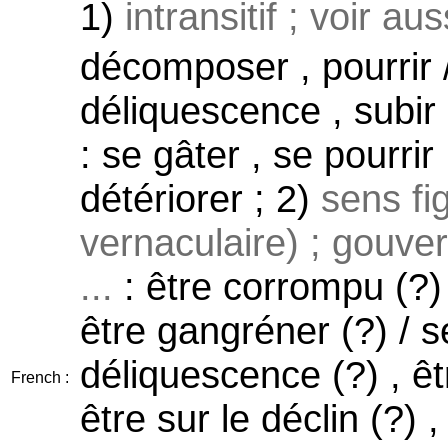
1)
intransitif ; voir au
décomposer , pourrir /
déliquescence , subir
: se gâter , se pourri
détériorer ; 2)
sens fi
vernaculaire) ; gouver
...
: être corrompu (?) 
être gangréner (?) / s
déliquescence (?) , êtr
French :
être sur le déclin (?) 