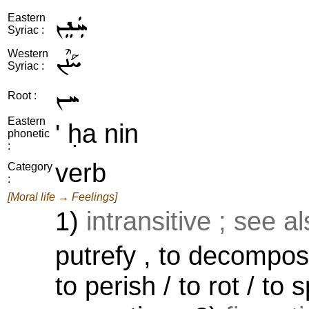
ܚܲܢܸܢ
Eastern
Syriac :
ܚܰܢܶܢ
Western
Syriac :
ܚܢ
Root :
Eastern
' ḥa nin
phonetic
:
verb
Category
:
[Moral life → Feelings]
1)
intransitive ; see a
putrefy , to decompos
to perish / to rot / to 