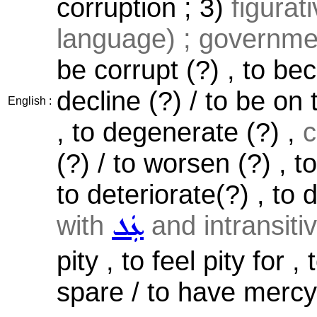
corruption ; 3)
figurat
language) ; government,
be corrupt (?) , to be
decline (?) / to be on
English :
, to degenerate (?) ,
c
(?) / to worsen (?) , to
to deteriorate(?) , to
with
and intransiti
ܥܲܠ
pity , to feel pity for 
spare / to have mercy