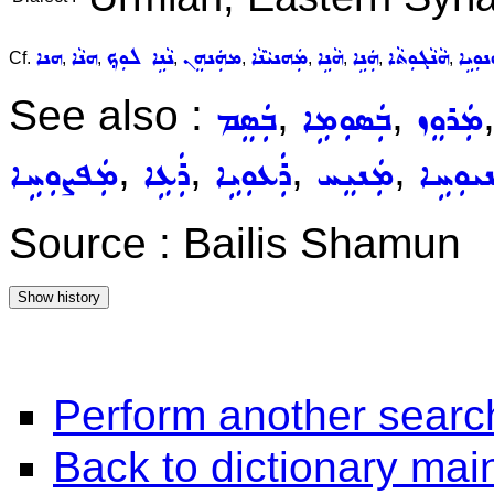
ܢܘܼܝܹܐ
ܗܵܢܵܓܘܼܬܵܐ
ܗܲܢܹܐ
ܗܵܢܹܐ
ܡܲܗܢܝܵܢܵܐ
ܡܗܲܢܗܸܢ
ܢܵܢܹܐ ܠܘܼܟ݂
ܗܢܵܐ
ܗܢܐ
Cf.
,
,
,
,
,
,
,
,
See also :
,
,
ܡܲܪܘܸܙ
ܒܲܣܘܼܡܹܐ
ܒܲܣܸܡ
,
,
,
,
ܝܘܼܚܹܐ
ܡܲܢܝܸܚ
ܪܲܥܘܼܝܹܐ
ܪܲܥܹܐ
ܡܲܦܨܘܼܚܹܐ
Source : Bailis Shamun
Perform another searc
Back to dictionary ma