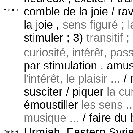
comble de la joie / ra
French :
la joie ,
sens figuré ; la
stimuler ; 3)
transitif 
curiosité, intérêt, pass
par stimulation , amuse
l'intérêt, le plaisir ...
/ 
susciter / piquer
la cu
émoustiller
les sens ..
musique ...
/ faire du 
Urmiah, Eastern Syri
Dialect :