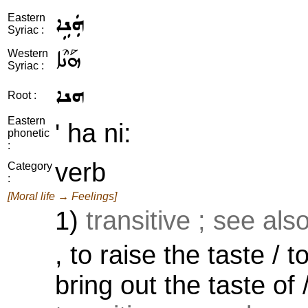
ܗܲܢܹܐ
Eastern
Syriac :
ܗܰܢܶܐ
Western
Syriac :
ܗܢܐ
Root :
Eastern
' ha ni:
phonetic
:
verb
Category
:
[Moral life → Feelings]
1)
transitive ; see als
, to raise the taste / 
bring out the taste of 