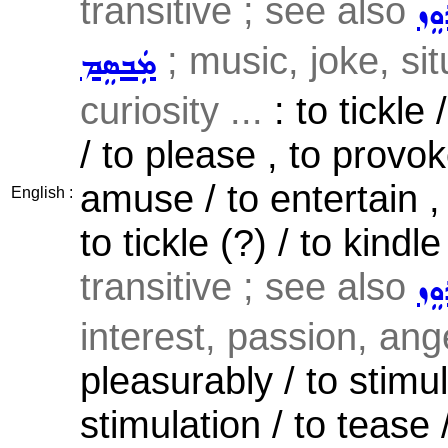
transitive ; see also
ܘܸܙ
; music, joke, si
ܡܲܒܣܸܡ
curiosity ...
: to tickle 
/ to please , to provo
amuse / to entertain 
English :
to tickle (?) / to kindle
transitive ; see also
ܘܸܙ
interest, passion, ange
pleasurably / to stimul
stimulation / to tease