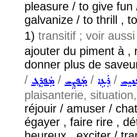
pleasure / to give fun /
galvanize / to thrill , t
1)
transitif ; voir auss
ajouter du piment à , 
donner plus de saveur
/
/
/
/
ܢܝܸܚ
ܪܲܥܹܐ
ܡܲܦܨܸܚ
ܡܲܦܪܸܓ݂
plaisanterie, situation
réjouir / amuser / chatou
égayer , faire rire , d
heureux , exciter / tr