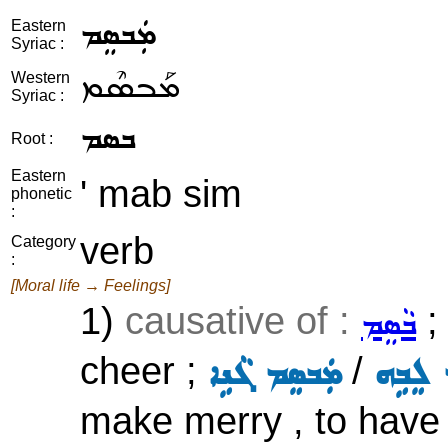
ܡܲܒܣܸܡ
Eastern
Syriac :
ܡܰܒܣܶܡ
Western
Syriac :
ܒܣܡ
Root :
Eastern
' mab sim
phonetic
:
verb
Category
:
[Moral life → Feelings]
1)
causative of :
; 
ܒܵܣܸܡ
cheer ;
/
 ܠܸܒܹܗ
ܡܲܒܣܸܡ ܓܵܢܹܐ
make merry , to have 