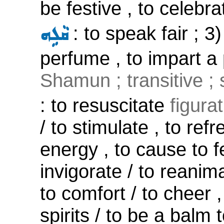
be festive , to celebra
: to speak fair ; 3
ܩܵܠܹܗ
perfume , to impart a 
Shamun ; transitive ;
: to resuscitate
figura
/ to stimulate , to ref
energy , to cause to fe
invigorate / to reanima
to comfort / to cheer , 
spirits / to be a balm 