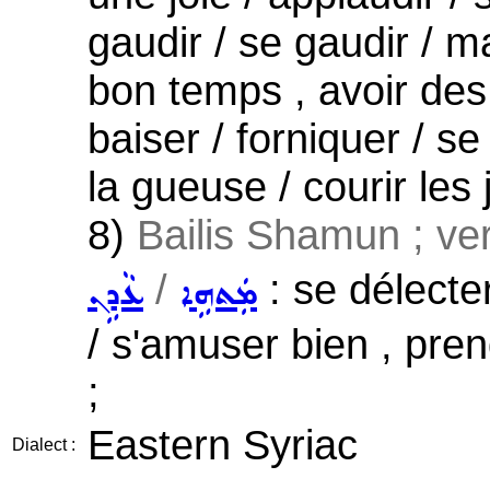
gaudir / se gaudir / m
bon temps , avoir des r
baiser / forniquer / s
la gueuse / courir les
8)
Bailis Shamun ; verb
/
: se délecter
ܡܲܬܗܹܐ
ܥܵܕܹܢ
/ s'amuser bien , pre
;
Eastern Syriac
Dialect :