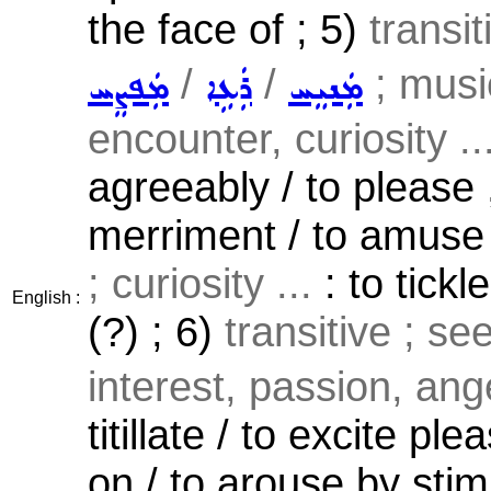
the face of ; 5)
transi
/
/
; music
ܡܲܢܝܸܚ
ܪܲܥܹܐ
ܡܲܦܨܸܚ
encounter, curiosity ..
agreeably / to please 
merriment / to amuse 
; curiosity ...
: to tickl
English :
(?) ; 6)
transitive ; se
interest, passion, ang
titillate / to excite pl
on / to arouse by stim