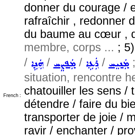
donner du courage / e
rafraîchir , redonner 
du baume au cœur , d
membre, corps ...
; 5
/
/
/
/
;
ܡܲܢܝܸܚ
ܪܲܥܹܐ
ܡܲܦܨܸܚ
ܗܲܢܹܐ
situation, rencontre h
chatouiller les sens / ti
French :
détendre / faire du bi
transporter de joie / 
ravir / enchanter / pro