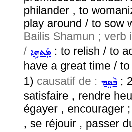
philander , to womanize
play around / to sow wi
Bailis Shamun ; verb i
/
: to relish / to 
ܡܲܬܗܹܐ
have a great time / to 
1)
causatif de :
; 2
ܒܵܣܸܡ
satisfaire , rendre he
égayer , encourager 
, se réjouir , passer d