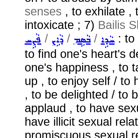
senses
, to exhilate , t
intoxicate ; 7)
Bailis S
/
/
/
: to 
ܚܵܕܹܐ
ܒܵܣܹܡ
ܕܵܐܹܨ
ܦܵܨܹܚ
to find one's heart's d
one's happiness , to tak
up , to enjoy self / t
, to be delighted / to 
applaud , to have sexu
have illicit sexual rela
promiscuous sexual rel