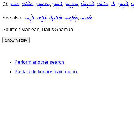
ܐ
ܒܵܣܸܡ ܠ
ܒܣܵܡܵܐ
ܒܵܣܝܼܡܵܐ
ܡܒܲܣܸܡ
ܒܵܣܸܡ
ܡܒܵܣܸܡ
ܒܣܵܡܵܐ
ܒܣܡ
Cf.
,
,
,
,
,
,
,
,
ܡܲܢܝܸܚ
ܡܲܪܘܸܚ
ܡܲܦܝܸܓ݂
ܢܲܦܸܫ
ܦܵܨܹܚ
See also :
,
,
,
,
Source : Maclean, Bailis Shamun
Perform another search
Back to dictionary main menu