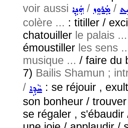
voir aussi
/
/
ܸܬ
ܡܲܪܘܸܙ
ܗܲܢܹܐ
colère ...
: titiller / ex
chatouiller
le palais ...
émoustiller
les sens ..
musique ...
/ faire du 
7)
Bailis Shamun ; intr
/
: se réjouir , exul
ܚܵܕܹܐ
son bonheur / trouver
se régaler , s'ébaudir /
une joie / applaudir / s