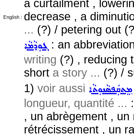
a curtailment , loweri
decrease , a diminuti
English :
...
(?) / petering out (?
: an abbreviation
ܓܘܼܕܵܡܵܐ
writing
(?) , reducing 
short
a story ...
(?) / 
1)
voir aussi
ܡܸܬܩܲܦܣܵܢܘܼܬܵܐ
longueur, quantité ...
:
, un abrègement , un
rétrécissement , un r