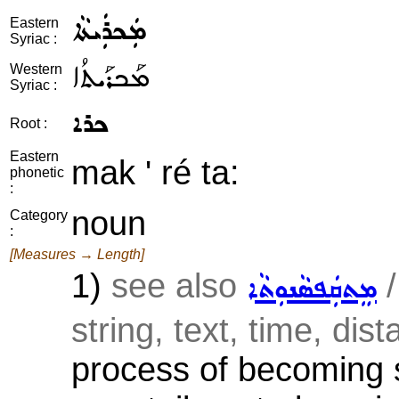
ܡܲܟܪܲܝܬܵܐ
Eastern
Syriac :
ܡܰܟܪܰܝܬܳܐ
Western
Syriac :
ܟܪܐ
Root :
Eastern
mak ' ré ta:
phonetic
:
noun
Category
:
[Measures → Length]
1)
see also
ܡܸܬܩܲܦܣܵܢܘܼܬܵܐ
string, text, time, dist
process of becoming sh