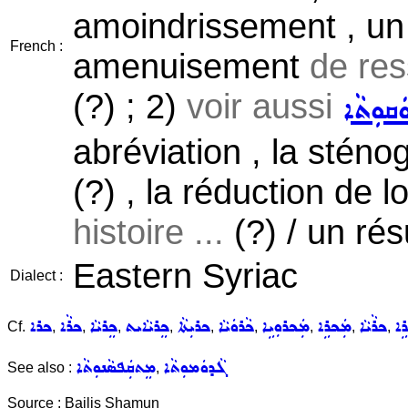
amoindrissement , un 
French :
amenuisement
de res
(?) ; 2)
voir aussi
ܿܩܘܼܬܵܐ
abréviation , la sténog
(?) , la réduction de 
histoire ...
(?) / un rés
Eastern Syriac
Dialect :
ܪܹܐ
ܟܪܵܝܵܐ
ܡܲܟܪܹܐ
ܡܲܟܪܘܼܝܹܐ
ܟܵܪܘܿܝܵܐ
ܟܪܝܼܬܵܐ
ܟܸܪܝܵܐܝܬ
ܟܸܪܝܵܐ
ܟܪܵܐ
ܟܪܐ
Cf.
,
,
,
,
,
,
,
,
,
ܓܵܕܘܿܡܘܼܬܵܐ
ܡܸܬܩܲܦܣܵܢܘܼܬܵܐ
See also :
,
Source : Bailis Shamun