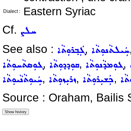
Eastern Syriac
Dialect :
Cf.
ܚܠܨ
See also :
,
ܚܲܝܠܬܵܢܘܼܬܵܐ
ܓܲܒ݂ܪܘܼܬܵܐ
,
,
,
ܓܘܼܡܕܵܢܘܼܬܵܐ
ܩܘܼܕܕܘܼܬܵܐ
ܓܘܼܣܬܵܚܘܼܬܵܐ
,
,
,
ܼܬܵܐ
ܟܲܫܝܼܪܘܼܬܵܐ
ܙܪܝܼܙܘܼܬܵܐ
ܚܲܝܘܼܬܵܢܵܝܘܼܬܵܐ
Source : Oraham, Bailis