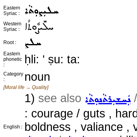
ܚܠܝܼܨܘܼܬܵܐ
Eastern
Syriac :
ܚܠܺܝܨܽܘܬܳܐ
Western
Syriac :
ܚܠܨ
Root :
Eastern
ḥli: ' ṣu: ta:
phonetic
:
noun
Category
:
[Moral life → Quality]
1)
see also
ܢܲܚܫܝܼܪܬܵܢܘܼܬܵܐ
: courage / guts , hard
boldness , valiance , 
English :