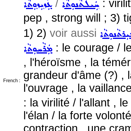
/
: viril
ܚܲܝܠܬܵܢܘܼܬܵܐ
ܥܲܙܝܼܙܘܼܬܵܐ
pep , strong will ; 3) t
1) 2)
voir aussi
ܼܪܬܵܢܘܼܬܵܐ
: le courage / 
ܡܲܪܵܚܘܼܬܵܐ
, l'héroïsme , la téméri
grandeur d'âme (?) , 
French :
l'ouvrage , la vaillanc
: la virilité / l'allant
l'élan / la forte volont
contraction , une cram