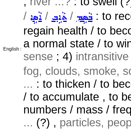
,
river ...?
: to swell (?
/
/
/
: to re
ܒܵܣܹܡ
ܬܵܐܹܒ݂
ܐܵܣܹܐ
regain health / to bec
a normal state / to w
English :
sense
; 4)
intransitiv
fog, clouds, smoke, s
...
: to thicken / to b
/ to accumulate , to 
numbers / mass / freq
...
(?) ,
particles, peopl