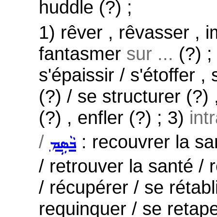
huddle (?) ;
1) rêver , rêvasser , i
fantasmer
sur ...
(?) ;
s'épaissir / s'étoffer 
(?) / se structurer (?)
(?) , enfler (?) ; 3)
int
/
: recouvrer la san
ܒܵܣܹܡ
/ retrouver la santé /
/ récupérer / se rétabl
requinquer / se retape