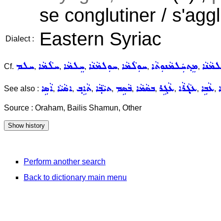
se conglutiner / s'agg
Eastern Syriac
Dialect :
ܠܡܵܢܵܐ
ܡܸܬ݂ܚܲܠܡܵܢܘܼܬܵܐ
ܚܘܼܠܵܡܵܐ
ܚܘܼܠܡܵܢܵܐ
ܚܸܠܡܵܐ
ܚܠܵܡܵܐ
ܚܠܡ
Cf.
,
,
,
,
,
,
ܐ
ܥܵܒܹܐ
ܥܓ݂ܵܪܵܐ
ܥܵܓܹܪ
ܒܣܵܡܵܐ
ܒܵܣܹܡ
ܬܝܵܒ݂ܵܐ
ܬܵܐܹܒ݂
ܐܣܵܝܵܐ
ܐܵܣܹܐ
See also :
,
,
,
,
,
,
,
,
,
Source : Oraham, Bailis Shamun, Other
Perform another search
Back to dictionary main menu