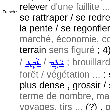
relever
d'une faillite ..
French :
se rattraper / se redr
la pente / se regonfle
marché, économie, c
terrain
sens figuré
; 4
/
/
; brouillar
ܚܵܠܹܡ
ܥܵܒܹܛ
forêt / végétation ...
: 
plus dense , grossir /
terme de nombre, mas
voyages, tirs ...
(?) ,
p