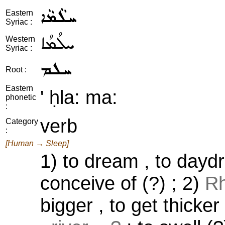
ܚܠܵܡܵܐ
Eastern
Syriac :
ܚܠܳܡܳܐ
Western
Syriac :
ܚܠܡ
Root :
Eastern
' ḥla: ma:
phonetic
:
verb
Category
:
[Human → Sleep]
1) to dream , to daydr
conceive of (?) ; 2)
Rh
bigger , to get thicker