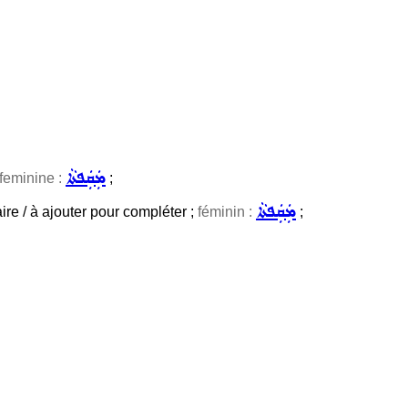
ܡܲܩܲܦܬܵܐ
feminine :
;
ܡܲܩܲܦܬܵܐ
ire / à ajouter pour compléter ;
féminin :
;