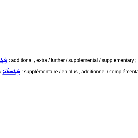
ܡܲܓܡ
: additional , extra / further / supplemental / supplementary ;
ܡܲܓܡܪܵܢܵܐ
/
: supplémentaire / en plus , additionnel / complémenta