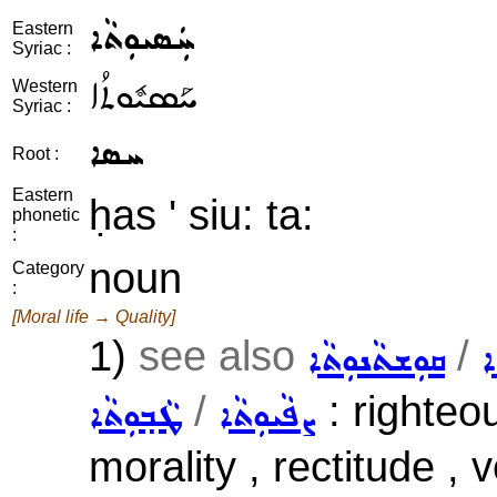
ܚܲܣܝܘܼܬܵܐ
Eastern
Syriac :
ܚܰܣܝܽܘܬܳܐ
Western
Syriac :
ܚܣܐ
Root :
Eastern
ḥas ' siu: ta:
phonetic
:
noun
Category
:
[Moral life → Quality]
1)
see also
/
ܐ
ܩܘܼܫܬܵܢܘܼܬܵܐ
/
: righteou
ܨܦܵܝܘܼܬܵܐ
ܛܵܒ݂ܘܼܬܵܐ
morality , rectitude ,