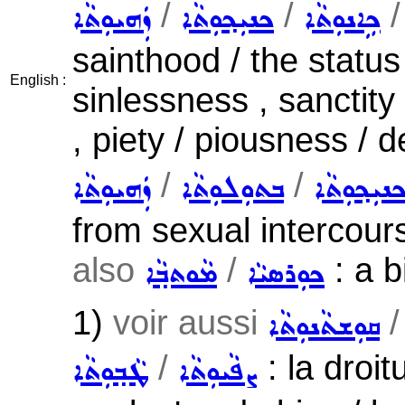
/
/
ܟܹܐܢܘܼܬܵܐ
ܟܢܝܼܟ݂ܘܼܬܵܐ
ܙܲܗܝܘܼܬܵܐ
sainthood / the status 
English :
sinlessness , sanctity 
, piety / piousness / 
/
/
ܢܝܼܟ݂ܘܼܬܵܐ
ܒܬܘܼܠܘܼܬܵܐ
ܙܲܗܝܘܼܬܵܐ
from sexual intercour
also
/
: a b
ܟܘܼܪܣܝܵܐ
ܡܵܘܬܒ݂ܵܐ
1)
voir aussi
ܩܘܼܫܬܵܢܘܼܬܵܐ
/
: la droitu
ܨܦܵܝܘܼܬܵܐ
ܛܵܒ݂ܘܼܬܵܐ