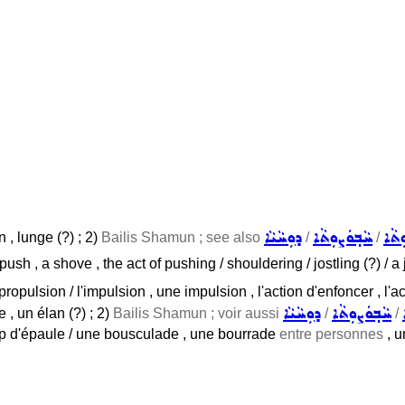
ܼܬܵܐ
ܚܵܒ݂ܘܿܨܘܼܬܵܐ
ܕܘܼܚܵܝܵܐ
n , lunge (?) ; 2)
Bailis Shamun ; see also
/
/
push , a shove , the act of pushing / shouldering / jostling (?) / a j
 propulsion / l'impulsion , une impulsion , l'action d'enfoncer , l
ܚܵܒ݂ܘܿܨܘܼܬܵܐ
ܕܘܼܚܵܝܵܐ
 , un élan (?) ; 2)
Bailis Shamun ; voir aussi
/
/
up d'épaule / une bousculade , une bourrade
entre personnes
, u