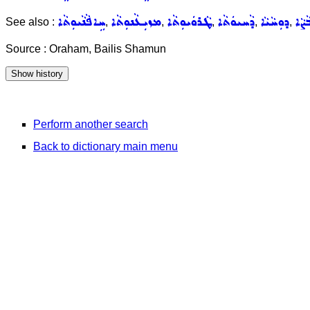
ܨܵܐ
ܕܘܼܚܵܝܵܐ
ܕܵܚܝܘܿܬܵܐ
ܛܵܪܘܿܝܘܼܬܵܐ
ܡܙܝܼܥܵܢܘܼܬܵܐ
ܚܹܐܦܵܢܵܝܘܼܬܵܐ
See also :
,
,
,
,
,
Source : Oraham, Bailis Shamun
Perform another search
Back to dictionary main menu