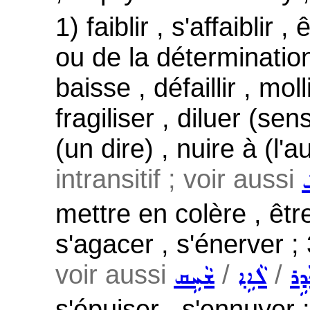
1) faiblir , s'affaiblir 
ou de la détermination 
baisse , défaillir , mol
fragiliser , diluer (sen
(un dire) , nuire à (l'au
intransitif ; voir aussi
mettre en colère , être 
s'agacer , s'énerver ;
voir aussi
/
/
ܕܹܪ
ܠܵܐܹܐ
ܫܵܚܹܩ
s'épuiser , s'ennuyer 