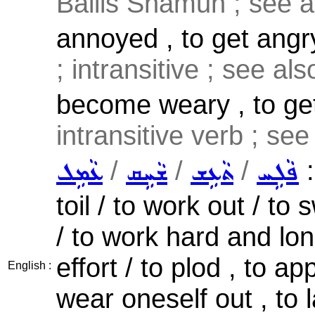
Bailis Shamun ; see 
annoyed , to get angry
; intransitive ; see al
become weary , to ge
intransitive verb ; se
/
/
/
:
ܦܵܠܹܚ
ܬܵܥܹܫ
ܫܵܚܹܩ
ܥܵܡܹܠ
toil / to work out / to
/ to work hard and lon
effort / to plod , to ap
English :
wear oneself out , to 