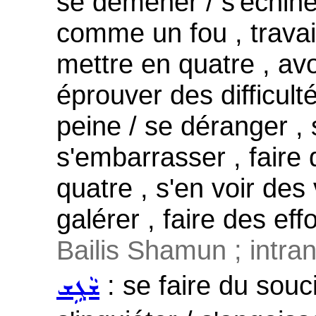
se démener / s'échiner 
comme un fou , travai
mettre en quatre , av
éprouver des difficult
peine / se déranger , 
s'embarrasser , faire 
quatre , s'en voir des
galérer , faire des effo
Bailis Shamun ; intrans
: se faire du souc
ܫܵܓܹܫ