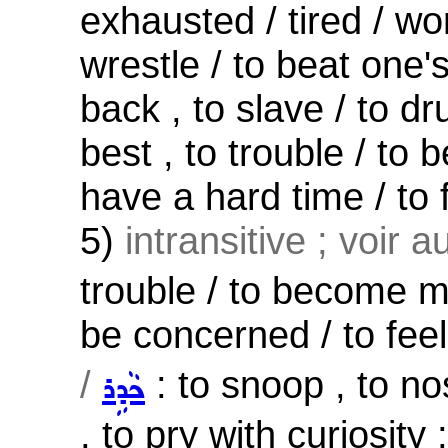
exhausted / tired / wor
wrestle / to beat one'
back , to slave / to dr
best , to trouble / to 
have a hard time / to fin
5)
intransitive ; voir 
trouble / to become me
be concerned / to fee
/
: to snoop , to no
ܟܵܕܹܪ
, to pry with curiosity ;