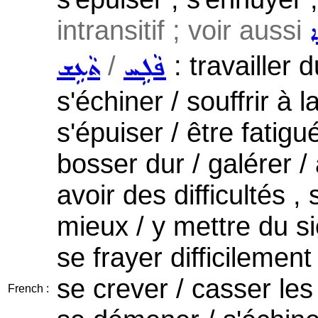
intransitif ; voir aussi
ܐ
/
: travailler 
ܦܵܠܹܚ
ܬܵܥܹܫ
s'échiner / souffrir à 
s'épuiser / être fatigu
bosser dur / galérer /
avoir des difficultés ,
mieux / y mettre du s
se frayer difficilemen
se crever / casser les
French :