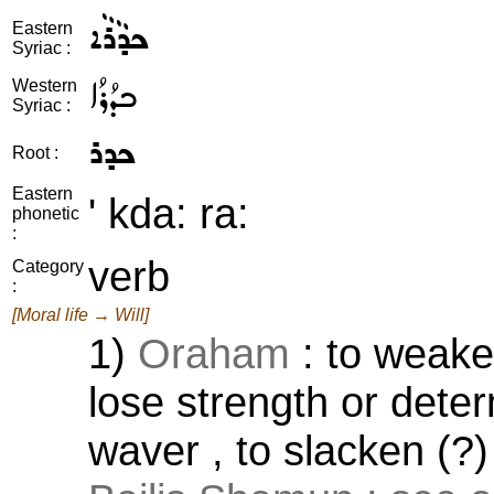
ܟܕܵܪܵܐ
Eastern
Syriac :
ܟܕܳܪܳܐ
Western
Syriac :
ܟܕܪ
Root :
Eastern
' kda: ra:
phonetic
:
verb
Category
:
[Moral life → Will]
1)
Oraham
: to weake
lose strength or deter
waver , to slacken (?) 