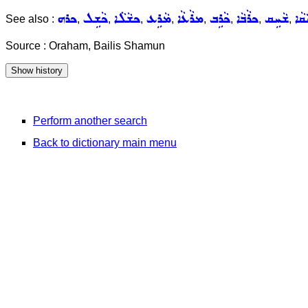
ܩܵܐ
ܫܵܚܹܩ
ܟܪܵܒܵܐ
ܟܵܪܹܒ
ܡܪܵܥܵܐ
ܡܵܪܹܥ
ܟܫܵܠܵܐ
ܟܵܫܹܠ
ܟܪܗ
See also :
,
,
,
,
,
,
,
,
Source : Oraham, Bailis Shamun
Perform another search
Back to dictionary main menu