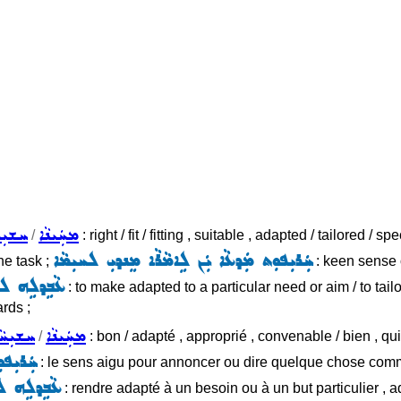
ܡܚܲܝܢܵܐ
ܚܫܝܼܚ
/
: right / fit / fitting , suitable , adapted / tailored 
ܚܲܪܝܼܦܘܼܬ ܡܲܕܥܵܐ ܝܲܢ ܠܹܐܡܵܪܵܐ ܡܸܢܕܝܼ ܠܚܝܼܡܵܐ
he task ;
: keen sense 
ܥܵܒܹܕܠܹܗ ܠܚܝ
: to make adapted to a particular need or aim / to tailo
rds ;
ܡܚܲܝܢܵܐ
ܚܫܝܼܚܵ
/
: bon / adapté , approprié , convenable / bien , qui 
ܚܲܪܝܼܦܘ
: le sens aigu pour annoncer ou dire quelque chose comm
ܥܵܒܹܕܠܹܗ ܠܚ
: rendre adapté à un besoin ou à un but particulier , 