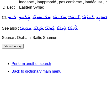
inadapté , inapproprié , pas conforme , inadéquat , i
Dialect :
Eastern Syriac
ܡܵܐܝܼܬ
ܠܵܚܘܿܡܵܐ
ܠܵܚܡܵܝܵܐ
ܡܠܲܚܡܵܐ
ܡܠܲܚܡܘܼܬܵܐ
ܡܲܠܚܸܡ
ܠܚܡ
Cf.
,
,
,
,
,
,
ܥܵܗܢܵܝܵܐ
ܗܲܝܸܪܵܢܵܐ
ܫܲܘܝܵܢܵܐ
ܡܵܨܝܵܢܵܐ
ܚܫܝܼܚܵܐ
See also :
,
,
,
,
Source : Oraham, Bailis Shamun
Perform another search
Back to dictionary main menu