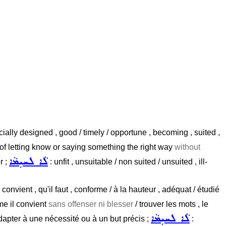
/ specially designed , good / timely / opportune , becoming , suited ,
of letting know or saying something the right way
without
ܠܵܐ ܠܚܝܼܡܵܐ
r ;
: unfit , unsuitable / non suited / unsuited , ill-
convient , qu'il faut , conforme / à la hauteur , adéquat / étudié
e il convient
sans offenser ni blesser
/ trouver les mots , le
ܠܵܐ ܠܚܝܼܡܵܐ
adapter à une nécessité ou à un but précis ;
: