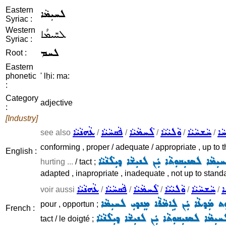
Eastern
ܠܚܝܼܡܵܐ
Syriac :
Western
ܠܚܺܝܡܳܐ
Syriac :
ܠܚܡ
Root :
Eastern
phonetic
' lḥi: ma:
:
Category
adjective
:
[Industry]
ܵܐ
ܚܵܫܚܵܝܵܐ
ܘܵܠܝܵܝܵܐ
ܠܵܚܡܵܝܵܐ
ܦܵܩܚܵܝܵܐ
ܥܵܗܢܵܝܵܐ
see also
/
/
/
/
/
conforming , proper / adequate / appropriate , up to t
English :
ܼܡܵܐ ܠܣܢܝܼܩܘܼܬܵܐ ܝܲܢ ܠܢܝܼܫܵܐ ܕܝܼܠܵܢܵܝܵܐ
hurting ...
/ tact ;
adapted , inapropriate , inadequate , not up to standa
ܐ
ܚܵܫܚܵܝܵܐ
ܘܵܠܝܵܝܵܐ
ܠܵܚܡܵܝܵܐ
ܦܵܩܚܵܝܵܐ
ܥܵܗܢܵܝܵܐ
voir aussi
/
/
/
/
/
ܼܬ ܡܲܕܥܵܐ ܝܲܢ ܠܹܐܡܵܪܵܐ ܡܸܢܕܝܼ ܠܚܝܼܡܵܐ
pour , opportun ;
French :
ܝܼܡܵܐ ܠܣܢܝܼܩܘܼܬܵܐ ܝܲܢ ܠܢܝܼܫܵܐ ܕܝܼܠܵܢܵܝܵܐ
tact / le doigté ;