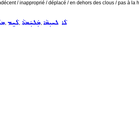
ndécent / inapproprié / déplacé / en dehors des clous / pas à la h
ܠܵܐ ܠܚܝܼܡܵܐ
ܡܲܠܚܲܡܬܵܐ
ܠܵܚܸܡ
ܡܠܲ
,
,
,