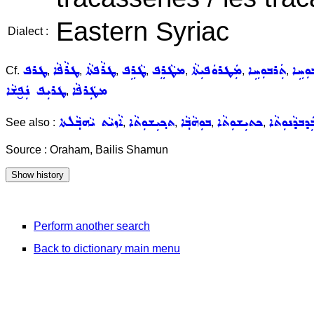
Eastern Syriac
Dialect :
ܛܪܦ
ܛܪܵܦܵܐ
ܛܪܵܦܬܵܐ
ܛܵܪܹܦ
ܡܛܵܪܸܦ
ܡܲܛܪܘܿܦܝܼܬܵܐ
ܬܲܪܒܘܼܚܹܐ
ܛܲܪܒ
Cf.
,
,
,
,
,
,
,
ܛܪܝܼܦ ܢܲܦ̮ܫܵܐ
ܡܛܲܪܦܵܐ
,
ܐܵܙܝܵܬ ܝܵܗܒ݂ܵܠܬܐ
ܬܟ݂ܝܼܫܘܼܬܵܐ
ܒܘܼܗܵܒ݂ܵܐ
ܟܬܝܼܫܘܼܬܵܐ
ܡܒܲܕܒܕܵܢܘܼ
See also :
,
,
,
,
Source : Oraham, Bailis Shamun
Perform another search
Back to dictionary main menu