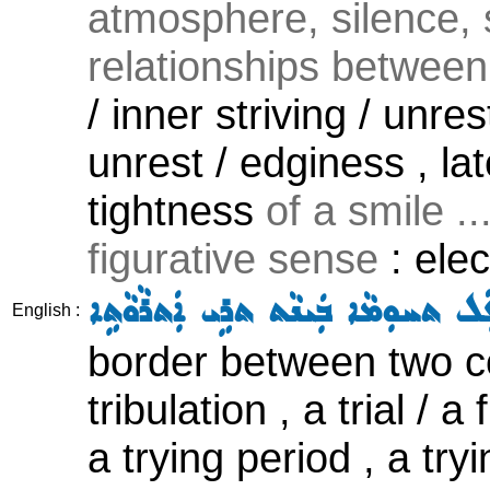
atmosphere, silence, s
relationships between
/ inner striving / unre
unrest / edginess , late
tightness
of a smile ..
figurative sense
: elec
ܡܛܲܪܦܘܼܬܵܐ ܥܲܠ ܬܚܘܼܡܵܐ ܒܲܝܢܵܬ ܬܪ
English :
border between two co
tribulation , a trial / 
a trying period , a tr