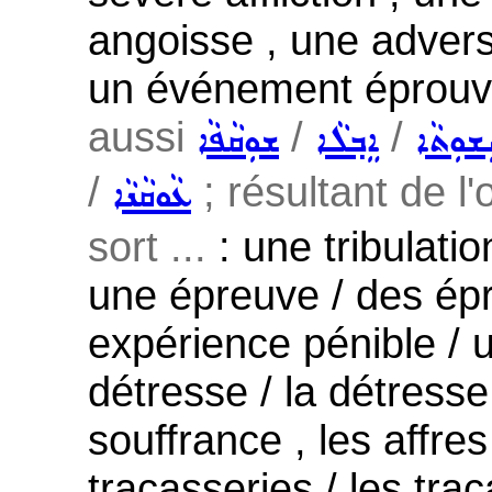
angoisse , une advers
un événement éprouv
aussi
/
/
ܫܘܼܩܵܦܵܐ
ܐܸܒ݂ܠܵܐ
ܟܬܝܼܫܘ
/
; résultant de l'
ܥܵܘܩܵܢܵܐ
sort ...
: une tribulation
une épreuve / des épr
expérience pénible / 
détresse / la détresse
souffrance , les affre
tracasseries / les trac