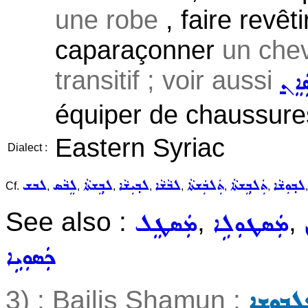
une robe
, faire revêt
caparaçonner
un chev
transitif ; voir aussi
ܲܐܸܢ
équiper de chaussure
Eastern Syriac
Dialect :
ܠܒ݂ܘܼܫܵܐ
ܬܲܠܒ݂ܸܫܬܵܐ
ܬܲܠܒܲܫܬܵܐ
ܠܒܵܫܵܐ
ܠܒ݂ܝܼܫܵܐ
ܠܒ݂ܸܫܬܵܐ
ܠܸܒܵܣ
ܠܒܫ
Cf.
,
,
,
,
,
,
,
See also :
,
,
ܡܲܣܛܘܼܠܹܐ
ܡܲܣܛܸܠ
ܟܲܣܘܼܝܹܐ
3) : Bailis Shamun :
ܠܒܘܼܫܹܐ