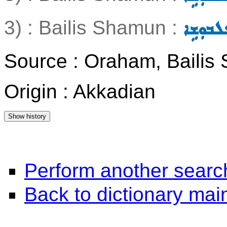
3) : Bailis Shamun :
ܠܒܘܼܫܹܐ
Source : Oraham, Bailis
Origin : Akkadian
Perform another searc
Back to dictionary ma