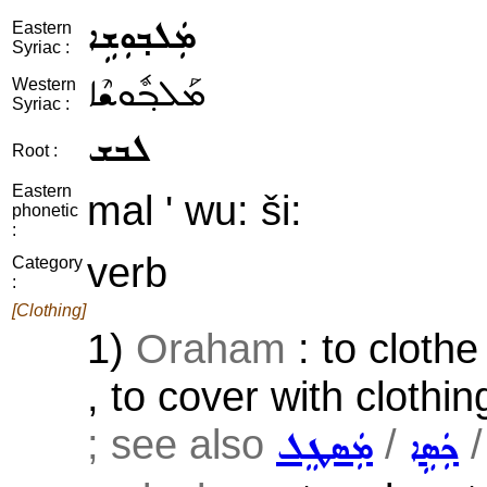
ܡܲܠܒ݂ܘܼܫܹܐ
Eastern
Syriac :
ܡܰܠܒ݂ܽܘܫܶܐ
Western
Syriac :
ܠܒܫ
Root :
Eastern
mal ' wu: ši:
phonetic
:
verb
Category
:
[Clothing]
1)
Oraham
: to clothe
, to cover with clothin
; see also
/
ܟܲܣܹܐ
ܡܲܣܛܸܠ