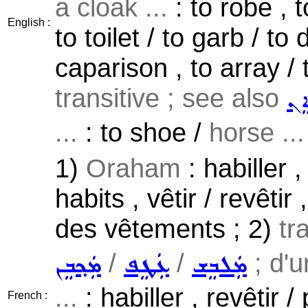
a cloak ...
: to robe , t
English :
to toilet / to garb / to
caparison , to array / 
transitive ; see also
ܐܸܢ
...
: to shoe /
horse ...
1)
Oraham
: habiller 
habits , vêtir / revêtir
des vêtements ; 2)
tr
/
/
; d'u
ܡܲܠܒܸܫ
ܥܲܛܸܦ
ܡܲܟ݂ܒܸܢ
...
: habiller , revêtir /
French :