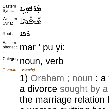
ܡܲܪܦܘܼܝܹܐ
Eastern
Syriac :
ܡܰܪܦܽܘܝܶܐ
Western
Syriac :
ܪܦܐ
Root :
Eastern
mar ' pu yi:
phonetic
:
noun, verb
Category
:
[Human → Family]
1)
Oraham ; noun
: a
a divorce
sought by 
the marriage relation 