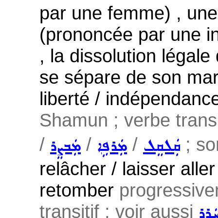
par une femme) , une
(prononcée par une ins
, la dissolution léga
se sépare de son mari 
liberté / indépendan
Shamun ; verbe transit
/
/
/
; so
ܩܲܠܩܸܠ
ܡܲܪܦܹܐ
ܡܲܒܨܸܪ
relâcher / laisser aller
retomber
progressiv
transitif ; voir aussi
ܲܪܸܪ