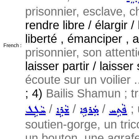
prisonnier, esclave, ch
rendre libre / élargir 
liberté , émanciper , a
French :
prisonnier, son attenti
laisser partir / laiss
écoute sur un voilier .
; 4)
Bailis Shamun ; tr
/
/
/
; 
ܦܵܬܹܚ
ܡܲܪܦܹܐ
ܫܵܪܹܐ
ܚܵܠܹܠ
soutien-gorge, un tric
un bouton, une agrafe,