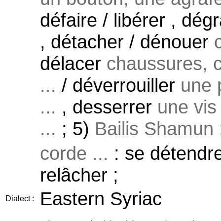
défaire / libérer , dé
, détacher / dénouer
délacer
chaussures, c
...
/ déverrouiller
une p
...
, desserrer
une vis
...
; 5)
Bailis Shamun ; 
corde ...
: se détendre
relâcher ;
Eastern Syriac
Dialect :