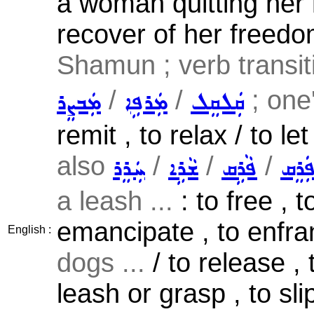
a woman quitting her
recover of her freed
Shamun ; verb transit
/
/
; one'
ܩܲܠܩܸܠ
ܡܲܪܦܹܐ
ܡܲܒܨܸܪ
remit , to relax / to le
also
/
/
/
ܲܪܸܩ
ܦܵܪܹܩ
ܫܵܪܹܐ
ܚܲܪܸܪ
a leash ...
: to free , t
emancipate , to enfran
English :
dogs ...
/ to release , 
leash or grasp , to sl