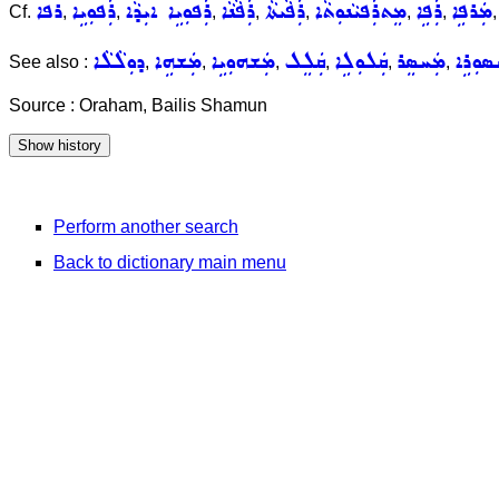
ܡܲܪܦܹܐ
ܪܲܦܹܐ
ܡܸܬܪܲܦܝܵܢܘܼܬܵܐ
ܪܲܦܵܝܬܵܐ
ܪܲܦܵܢܵܐ
ܪܲܦܘܼܝܹܐ ܐܝܼܕܵܐ
ܪܲܦܘܼܝܹܐ
ܪܦܐ
Cf.
,
,
,
,
,
,
,
ܣܘܼܪܹܐ
ܡܲܚܣܸܪ
ܩܲܠܘܼܠܹܐ
ܩܲܠܸܠ
ܡܲܫܗܘܼܝܹܐ
ܡܲܫܗܹܐ
ܕܘܼܠܵܠܵܐ
See also :
,
,
,
,
,
,
Source : Oraham, Bailis Shamun
Perform another search
Back to dictionary main menu