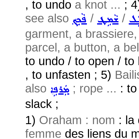
, to undo
a knot ...
; 4
see also
/
/
ܹܠ
ܫܵܡܹܛ
ܦܵܟܹܟ݂
garment, a brassiere, k
parcel, a button, a belt
to undo / to open / t
, to unfasten ; 5)
Bail
also
; rope ...
: to
ܡܲܪܦܹܐ
slack ;
1)
Oraham : nom
: la
femme
des liens du 