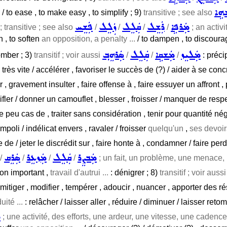
ܗܹܐ
r / to ease , to make easy , to simplify ; 9)
transitive ; see also
ܡܲܪܦܹܐ
ܪܲܫܸܠ
ܩܲܠܸܠ
ܙܲܠܸܠ
ܦܲܫܸܚ
 transitive ; see also
/
/
/
/
; an activi
n , to soften
an opposition, a penalty ...
/ to dampen , to discoura
ܡܲܠܝܸܙ
ܡܲܫܩܹܐ
ܩܲܠܸܠ
ܣܲܪܗܸܒ݂
tomber ; 3)
transitif ; voir aussi
/
/
/
: précip
e très vite / accélérer , favoriser le succès de (?) / aider à se con
 , gravement insulter , faire offense à , faire essuyer un affront , 
ler / donner un camouflet , blesser , froisser / manquer de respec
ire peu cas de , traiter sans considération , tenir pour quantité n
impoli / indélicat envers , ravaler / froisser
quelqu'un
,
ses devoirs
 de / jeter le discrédit sur , faire honte à , condamner / faire perdr
ܡܲܒܨܸܪ
ܩܲܠܸܠ
ܡܲܙܥܸܪ
ܣܲܪܸܩ
/
/
/
/
; un fait, un problème, une menace, 
non important ,
travail d'autrui ...
: dénigrer ; 8)
transitif ; voir auss
itiger , modifier , tempérer , adoucir , nuancer , apporter des réser
ité ...
: relâcher / laisser aller , réduire / diminuer / laisser ret
ܡ
; une activité, des efforts, une ardeur, une vitesse, une cadence 