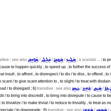
ܡܲܠܝܸܙ
ܡܲܫܩܹܐ
ܩܲܠܸܠ
ܣܲܪܗܸܒ݂
sitive ; see also
/
/
/
; a scandal ...
: to p
o cause to happen quickly , to speed up , to further the success of 
t insult , to affront , to disrespect / to dis / to diss , to offend , to
o scant / to give scant attention to , to slight / to treat with disdain
ܲܥܸܪ
ܡܲܝܸܩ
ܒܲܗܸܬ
ܚܲܣܸܕ
dead / to disregard ; 6)
transitive ; see also
/
/
/
 / to bring into discredit , to bring into disrepute / to cause to b
: to trivialize / to make trivial / to reduce to triviality , to treat as
ܡܲܡܟܸܟ݂
ܡܲܫܗܹܐ
preciate / to downgrade ; 8)
transitive ; see also
/
/