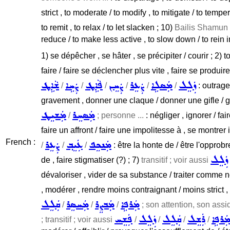
strict , to moderate / to modify , to mitigate / to tempe
to remit , to relax / to let slacken ; 10)
Bailis Shamun ;
reduce / to make less active , to slow down / to rein i
1) se dépêcher , se hâter , se précipiter / courir ; 2) 
faire / faire se déclencher plus vite , faire se produir
ܙܲܠܸܠ
ܡܲܣܠܹܐ
ܨܲܥܸܪ
ܨܲܚܸܢ
ܦܵܐܹܛ
ܨܲܚܹܐ
ܫܵܐܹܛ
/
/
/
/
/
/
: outrager
gravement , donner une claque / donner une gifle / gif
ܡܲܣܚܸܪ
ܡܲܫܝܸܛ
/
; personne ...
: négliger , ignorer / fa
faire un affront / faire une impolitesse à , se montrer 
French :
ܨܲܥܸܪ
ܥܲܝܸܒ݂
ܡܲܢܟܸܦ
/
/
/
: être la honte de / être l'opprobre
ܙܲܠܸܠ
de , faire stigmatiser (?) ; 7)
transitif ; voir aussi
dévaloriser , vider de sa substance / traiter comme 
, modérer , rendre moins contraignant / moins strict , m
ܡܲܪܦܹܐ
ܡܲܒܨܸܪ
ܡܲܚܣܸܪ
ܩܲܠܸܠ
/
/
/
; son attention, son assidu
ܲܪܦܹܐ
ܪܲܫܸܠ
ܩܲܠܸܠ
ܙܲܠܸܠ
ܦܲܫܸܚ
; transitif ; voir aussi
/
/
/
/