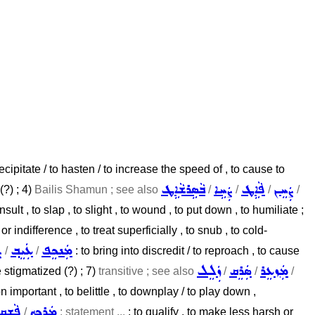
recipitate / to hasten / to increase the speed of , to cause to
ܨܲܚܸܢ
ܦܵܐܹܛ
ܨܲܚܹܐ
ܒܵܣܹܪ
ܫܵܐܹܛ
(?) ; 4)
Bailis Shamun ; see also
/
/
/
/
 insult , to slap , to slight , to wound , to put down , to humiliate ;
 or indifference , to treat superficially , to snub , to cold-
ܡܲܢܟܸܦ
ܥܲܝܸܒ݂
ܨ
/
/
: to bring into discredit / to reproach , to cause
ܡܲܙܥܸܪ
ܣܲܪܸܩ
ܙܲܠܸܠ
e stigmatized (?) ; 7)
transitive ; see also
/
/
/
 non important , to belittle , to downplay / to play down ,
ܡܲܪܟܸܟ݂
ܦܵܫܹܩ
/
; statement ...
: to qualify , to make less harsh or