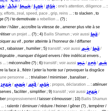
ܡܲܪܦܹܐ
ܡܲܒܨܸܪ
ܡܲܚܣܸܪ
ܩܲܠܸܠ
ܡܲܫ
/
/
/
/
; one's attention, diligence ...
:
ty, efforts, zeal, speed, pace , grip, reins ...
: to slacken , to
ge (?) / to demotivate
a rebellion ...
(?) ;
iter / hâter , accroître la vitesse de , amener plus vite à se
ܒܵܣܹܪ
crétiser
un projet ...
(?) ; 4)
Bailis Shamun ; voir aussi
/
piquer au vif , porter atteinte à l'honneur de / diffamer
ܒܵܣܹܪ
ܡܲܝܸܩ
t , rabaisser , humilier ; 5)
transitif ; voir aussi
/
/
égligeable , manquer d'égard envers / être indélicat envers ,
ܡܲܝܸܩ
ܒܲܗܸܬ
ܚܲܣܸܕ
 ...
: méconnaître (?) ; 6)
transitif ; voir aussi
/
/
e la face à , flétrir / jeter la honte sur / provoquer la disgrâce
une personne ...
: trivialiser / minimiser , banaliser ,
ܡܲܪܟܸܟ݂
ܦܵܫܹܩ
ܡܲܡܟܸܟ݂
ܡܲܫܗܹܐ
i
/
/
/
; propos, déclaration ...
: atténuer
ܡܲܫܗܹܐ
ves , faciliter , simplifier ; 9)
transitif ; voir aussi
/
omber
progressivement
/ laisser s'émousser ; 10)
Bailis Shamun
...
: ralentir / diminuer / réduire / freiner / gêner (?) , tempérer /