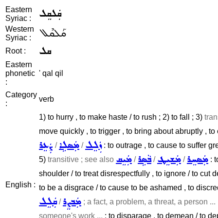
Eastern
ܩܲܠܩܸܠ
Syriac :
Western
ܩܰܠܩܶܠ
Syriac :
ܩܠ
Root :
Eastern
phonetic
' qal qil
:
Category
verb
:
1) to hurry , to make haste / to rush ; 2) to fall ; 3)
tran
move quickly , to trigger , to bring about abruptly , t
ܙܲܠܸܠ
ܡܲܣܠܹܐ
ܨܲܥܸܪ
/
/
: to outrage , to cause to suffer grea
ܡܲܣܚܸܪ
ܡܲܫܝܸܛ
ܒܵܣܹܪ
ܡܲܝܸܩ
5)
transitive ; see also
/
/
/
: t
shoulder / to treat disrespectfully , to ignore / to cut 
English :
to be a disgrace / to cause to be ashamed , to discredit
ܡܲܒܨܸܪ
ܩܲܠܸܠ
/
; a fact, a problem, a threat, a person ...
someone's work ...
: to disparage , to demean / to de