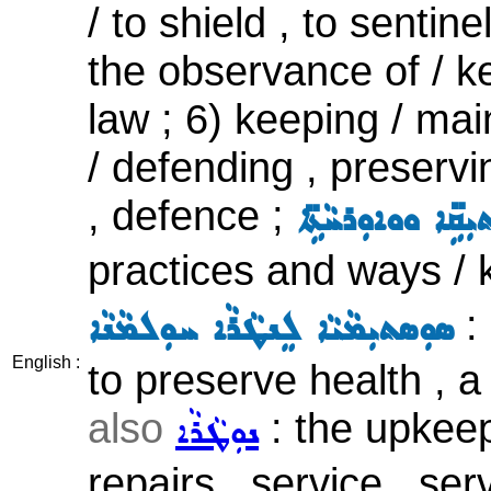
/ to shield , to sentin
the observance of / k
law ; 6) keeping / mai
/ defending , preservi
, defence ;
ܼܩܹ̈ܐ ܘܘܐܘܼܪܚܵܬܹ̈ܐ
practices and ways / k
:
ܣܘܼܣܬܝܼܡܵܝܵܐ ܠܸܢܛܵܪܵܐ ܚܘܼܠܡܵܢܵܐ
English :
to preserve health , a
also
: the upkeep
ܢܘܼܛܵܪܵܐ
repairs , service , serv