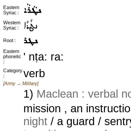
ܢܛܵܪܵܐ
Eastern
Syriac :
ܢܛܳܪܳܐ
Western
Syriac :
ܢܛܪ
Root :
Eastern
' nṭa: ra:
phonetic
:
verb
Category
:
[Army → Military]
1)
Maclean : verbal n
mission , an instruc
night
/ a guard / sentr