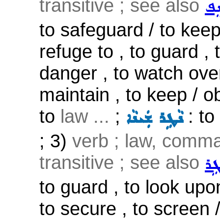
transitive ; see also
ܸܦ
to safeguard / to keep 
refuge to , to guard , 
danger , to watch over
maintain , to keep / o
to
law ...
;
: to
ܢܵܛܹܪ ܫܲܝܢܵܐ
; 3)
verb ; law, comm
transitive ; see also
ܛܹܪ
to guard , to look upon
to secure , to screen 