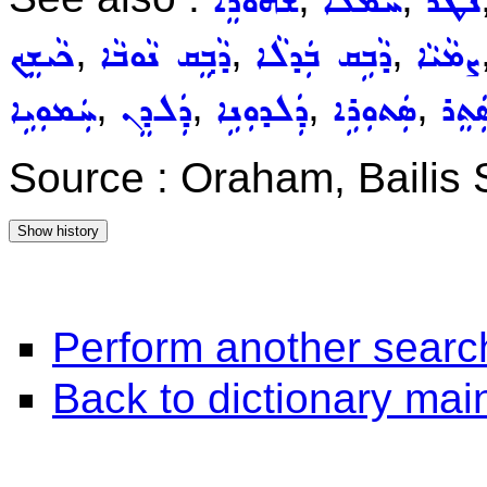
ܢܛܪ
ܚܡܵܠܵܐ
ܫܵܗܘܿܪܸܐ
,
,
,
ܨܡܵܝܵܐ
ܕܵܒܹܩ ܒܲܕܠܵܐ
ܕܵܒ݂ܸܩ ܢܵܘܒܵܐ
ܟܵܝܫܸܟ
,
,
,
,
ܲܬܸܪ
ܣܲܬܘܼܪܹܐ
ܕܲܠܕܘܼܢܹܐ
ܕܲܠܕܸܢ
ܚܲܡܘܼܝܹܐ
Source : Oraham, Bailis
Perform another searc
Back to dictionary ma