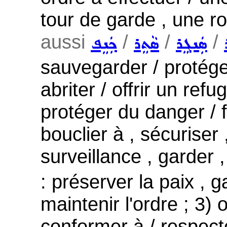
tour de garde , une r
aussi
/
/
/
ܣܲܢܓܸܪ
ܣܵܬܸܪ
ܟܲܢܸܦ
sauvegarder / protéger
abriter / offrir un ref
protéger du danger / f
bouclier à , sécuriser 
surveillance , garder 
: préserver la paix , ga
maintenir l'ordre ; 3) o
conformer à / respecter