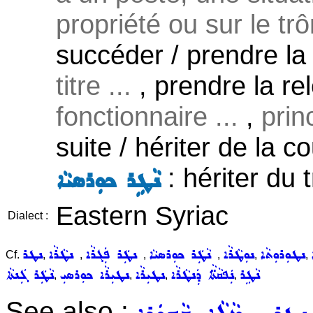
propriété ou sur le trô
succéder / prendre la 
titre ...
, prendre la re
fonctionnaire ...
,
princ
suite / hériter de la c
: hériter du 
ܢܵܛܹܪ ܟܘܼܪܣܝܵܐ
Eastern Syriac
Dialect :
ܢܛܘܼܪܘܼܬܵܐ
ܢܘܼܛܵܪܵܐ
ܢܵܛܲܪ ܟܘܼܪܣܝܵܐ
ܢܛܲܪ ܦܲܓܪܵܐ
ܢܛܵܪܵܐ
ܢܛܪ
Cf.
,
,
,
,
,
,
ܢܵܛܹܪ
ܢܲܦܩܵܬ̈ܵܐ ܕܲܢܛܵܪܵܐ
ܢܛܝܼܪܵܐ
ܢܛܝܼܪܵܐ ܟܘܼܪܣܝܼ
ܢܵܛܲܪ ܓܲܢܬܵܐ
,
,
,
,
See also :
,
,