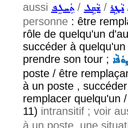
aussi
/
/
ܢܵܛܹܪ
ܫܵܩܹܠ
ܬܲܚܠܸܦ
personne
: être rempl
rôle de quelqu'un d'au
succéder à quelqu'un 
prendre son tour ;
ܘܿܦܵܐ
poste / être remplaçan
à un poste , succéder
remplacer quelqu'un / 
11)
intransitif ; voir a
à un poste, une situa