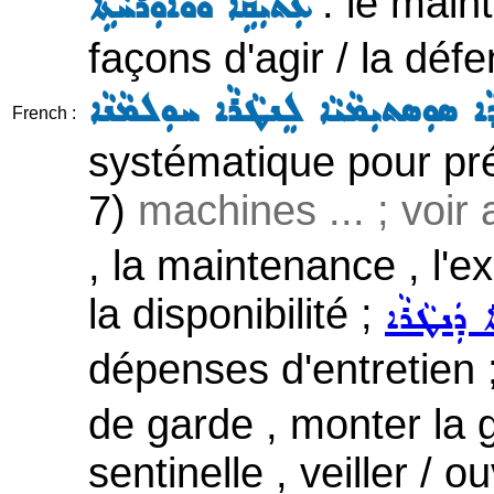
: le main
ܥܲܬܝܼܩܹ̈ܐ ܘܘܐܘܼܪܚܵܬܹ̈ܐ
façons d'agir / la déf
ܵܐ ܣܘܼܣܬܝܼܡܵܝܵܐ ܠܸܢܛܵܪܵܐ ܚܘܼܠܡܵܢܵܐ
French :
systématique pour pré
7)
machines ... ; voir
, la maintenance , l'ex
la disponibilité ;
ܹܐ ܕܲܢܛܵܪܵܐ
dépenses d'entretien 
de garde , monter la g
sentinelle , veiller / ou