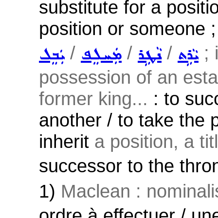
substitute for a positi
position or someone ;
/
/
/
; 
ܝܵܪܹܬ
ܢܵܛܹܪ
ܡܲܚܠܸܦ
ܝܲܒܸܠ
possession of an esta
former king...
: to suc
another / to take the 
inherit
a position, a titl
successor to the thro
1)
Maclean : nominali
ordre à effectuer / un