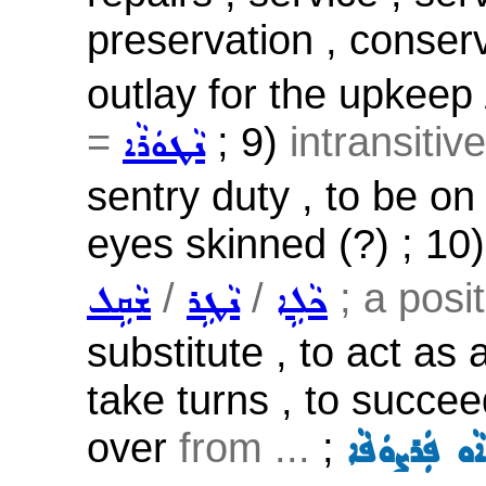
preservation , conserv
outlay for the upkeep 
=
; 9)
intransitive
ܢܵܛܘܿܪܵܐ
sentry duty , to be on
eyes skinned (?) ; 10
/
/
; a posi
ܟܵܠܹܐ
ܢܵܛܹܪ
ܫܵܩܹܠ
substitute , to act as a
take turns , to succee
over
from ...
;
ܵܘ ܦܲܪܨܘܿܦܵܐ