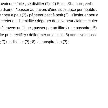
voir une fuite , se distiller (?) ; 2)
Bailis Shamun ; verbe
/ se drainer / passer au travers d'une substance perméable ,
trer peu à peu (?) / pénétrer petit à petit (?) , s'insinuer peu à
secréter de l'humidité / dégager de la vapeur / faire circuler
er à travers un linge , passer par un filtre / une passoire ; 5)
endre pur , rectifier / déflegmer
un alcool
; 6)
nom ; voir aussi
) un distillat (?) ; 8) la transpiration (?) ;