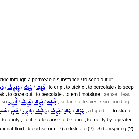
to trickle through a permeable substance / to seep out
of
ܕܵܐܹܒ݂
ܨܵܐܹܦ
ܨܲܢܨܹܠ
ܕܵ
/
/
/
: to drip , to trickle , to percolate / to seep
ak , to ooze out , to percolate , to emit moisture ,
sense ; fear,
ܕܵܥܹܬ
ܢܵܨܹܦ
ܢܵܨܹܠ
ܪܵܨܹܢ
also
/
/
/
; surface of leaves, skin, building ...
ܨܵܐܹܦ
ܨܵܦܹܐ
ܢܵܨܹܠ
ܨܵܠܹܠ
ܪܲܨܸܢ
ܣܵܢܹܢ
ܫܲܚ
/
/
/
/
/
/
; a liquid ...
: to strain ,
: to purify , to filter / to cause to be pure , to rectify by repeated
imal fluid , blood serum ; 7) a distillate (?) ; 8) transpiring (?)