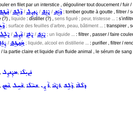
uler en filet par un interstice , dégouliner tout doucement / fuir / a
ܕܵܐܹܒ݂
ܨܵܐܹܦ
ܨܲܢܨܹܠ
ܕܵܠܹܦ
ܢܵܛܹܦ
/
/
/
/
: tomber goutte à goutte , filtrer 
 (?) ,
liquide
: distiller (?) ,
sens figuré ; peur, tristesse ...
: s'infil
ܕܵܥ
; surface des feuilles d'arbre, peau, bâtiment ...
: transpirer , 
ܨܵܐܹܦ
ܨܵܦܹܐ
ܢܵܨܹܠ
ܨܵܠܹܠ
/
/
/
; un liquide ...
: filtrer , passer / faire coul
ܡܲܢܛܸܦ
ܨܲܪܸ
/
; liquide, alcool en distillerie ...
: purifier , filtrer / r
 la partie claire et liquide d'un fluide animal , le sérum de sang ; 7
ܢܲܨܝܼܠܵܐ
ܡܨܲܢܨܸܠ
,
,
ܕܠܵܦܵܐ
ܕܵܠܹܦ
ܪܨܵܢܵܐ
ܪܵܨܹܢ
ܫܚܵܠܵܐ
ܫܵܚܹܠ
ܢܵܣܸܟ݂
,
,
,
,
,
,
,