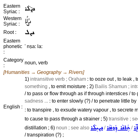
Eastern
ܢܨܵܠܵܐ
Syriac :
Western
ܢܨܳܠܳܐ
Syriac :
ܢܨܠ
Root :
Eastern
phonetic
' nṣa: la:
:
Category
noun, verb
:
[Humanities → Geography → Rivers]
1)
intransitive verb ; Oraham
: to ooze out , to leak ,
something
, to emit moisture ; 2)
Bailis Shamun ; intr
/ to pass or flow through as if through interstices / to
sadness ...
: to enter slowly (?) / to penetrate little by
English :
: to transpire , to exsude watery vapour , to secrete m
to cause to pass through a strainer ; 5)
transitive ; s
ܹܐ
ܬܲܪܢܵܐ ܕܲܕܡܵܐ
ܢܨܝܼܠܵܐ
distillation ; 6)
noun ; see also
/
/
/ transpiration (?) ;