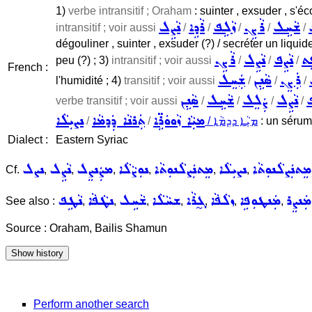
1)
verbe intransitif ; Oraham
: suinter , exsuder , s'éco
ܫܵܚܹܠ
ܪܵܨܹܢ
ܙܵܠܹܦ
ܪܵܕܹܐ
ܢܵܨܹܠ
intransitif ; voir aussi
/
/
/
/
/
dégouliner , suinter , exsuder (?) / secréter un liquide
ܹܬ
ܢܵܨܹܦ
ܢܵܨܹܠ
ܪܵܨܹܢ
peu (?) ; 3)
intransitif ; voir aussi
/
/
/
French :
ܪܲܨܸܢ
ܣܵܢܹܢ
ܫܲܚܸܠ
l'humidité ; 4)
transitif ; voir aussi
/
/
/
ܦ
ܢܵܨܹܠ
ܨܲܠܸܠ
ܫܵܚܹܠ
ܣܵܢܹܢ
verbe transitif ; voir aussi
/
/
/
/
ܡܝܼܵܐ ܙܵܘܘܿܪܹ̈ܐ
ܬܲܪܢܵܐ ܕܲܕܡܵܐ
ܢܨܝܼܠܵܐ
/
/
/ ܡܝܼܵܐ ܕܕܸܡܵܐ
: un sérum /
Dialect :
Eastern Syriac
ܡܸܬܢܲܨܠܵܢܘܼܬܵܐ
ܢܨܝܼܠܵܐ
ܡܸܬܢܲܨܠܵܢܘܼܬܵܐ
ܢܘܼܨܵܠܵܐ
ܡܨܲܢܨܸܠ
ܢܵܨܹܠ
ܢܨܠ
Cf.
,
,
,
,
,
,
ܡܲܢܨܸܪ
ܡܲܢܛܘܼܦܹܐ
ܙܠܵܦܵܐ
ܓ̰ܪܵܐ
ܫܚܵܠܵܐ
ܫܵܚܹܠ
ܢܛܵܦܵܐ
ܢܵܛܹܦ
See also :
,
,
,
,
,
,
,
Source : Oraham, Bailis Shamun
Perform another search