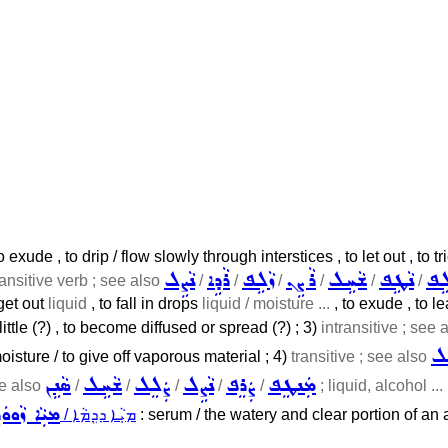
 to exude , to drip / flow slowly through interstices , to let out , 
ܠܹܦ
ܢܵܛܹܦ
ܫܵܚܹܠ
ܪܵܨܹܢ
ܙܵܠܹܦ
ܪܵܕܹܐ
ܢܵܨܹܠ
ansitive verb ; see also
/
/
/
/
/
/
 get out
liquid
, to fall in drops
liquid / moisture ...
, to exude , to le
 little (?) , to become diffused or spread (?) ; 3)
intransitive ; see 
ܸܠ
oisture / to give off vaporous material ; 4)
transitive ; see also
ܡܲܢܛܸܦ
ܨܲܪܸܦ
ܢܵܨܹܠ
ܨܲܠܸܠ
ܫܵܚܹܠ
ܣܵܢܹܢ
ee also
/
/
/
/
/
; liquid, alcohol ...
ܡܝܼܵܐ ܙܵܘܘܿܪ̈
/ ܡܝܼܵܐ ܕܕܸܡܵܐ
: serum / the watery and clear portion of an an