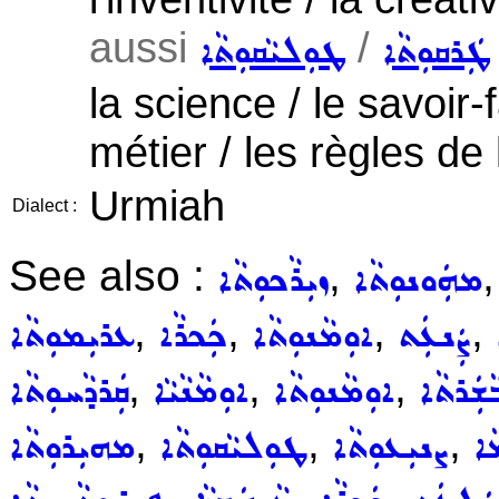
aussi
/
ܛܲܪܩܘܼܬܵܐ
ܛܘܼܠܝܵܩܘܼܬܵܐ
la science / le savoir
métier / les règles de l
Urmiah
Dialect :
See also :
,
ܡܗܲܘܢܘܼܬܵܐ
ܙܝܼܪܵܟܘܼܬܵܐ
,
,
,
,
ܨܲܢܥܲܬ
ܐܘܼܡܵܢܘܼܬܵܐ
ܟܲܟܪܵܐ
ܥܪܝܼܡܘܼܬܵܐ
,
,
,
ܵܫܲܪܬܵܐ
ܐܘܼܡܵܢܘܼܬܵܐ
ܐܘܼܡܵܢܵܝܵܐ
ܩܲܪܕܵܚܘܼܬܵܐ
,
,
,
ܵܐ
ܨܢܝܼܥܘܼܬܵܐ
ܛܘܼܠܝܵܩܘܼܬܵܐ
ܡܗܝܼܪܘܼܬܵܐ
,
,
,