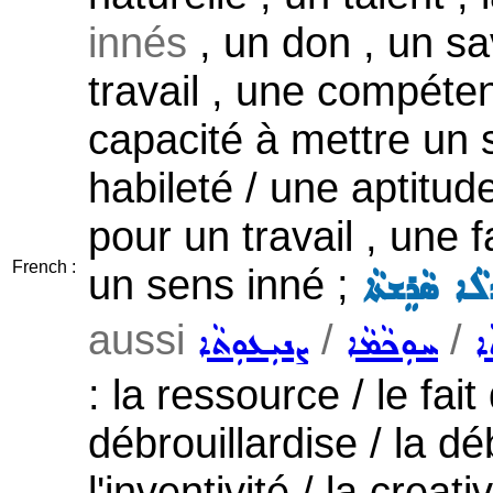
innés
, un don , un sav
travail , une compéte
capacité à mettre un 
habileté / une aptitud
pour un travail , une f
French :
un sens inné ;
ܠܵܐ ܣܵܪܸܫܬܵܐ
aussi
/
/
ܐ
ܚܘܼܟܵܡܵܐ
ܨܢܝܼܥܘܼܬܵܐ
: la ressource / le fait
débrouillardise / la déb
l'inventivité / la creati