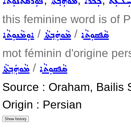
ܲܠܥܲܬ
ܟܲܟܪܵܐ
ܡܵܘܗܲܒ݂ܬܵܐ
ܦܘܼܪܣܬܵܢܘܼܬܵܐ
this feminine word is of 
/
/
ܣܵܦܩܘܼܬܵܐ
ܡܵܘܗܲܒ݂ܬܵܐ
ܐܘܼܡܵܢܘܼܬܵܐ
mot féminin d'origine per
/
ܣܵܦܩܘܼܬܵܐ
ܡܵܘܗܲܒ݂ܬܵܐ
Source : Oraham, Bailis
Origin : Persian