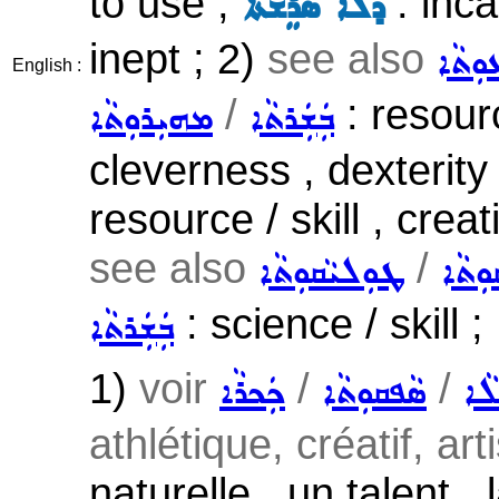
to use ;
: inca
ܕܠܵܐ ܣܵܪܸܫܬܵܐ
inept ; 2)
see also
ܘܼܬܵܐ
English :
/
: resourc
ܒܲܫܲܪܬܵܐ
ܡܗܝܼܪܘܼܬܵܐ
cleverness , dexterity 
resource / skill , creat
see also
/
ܼܬܵܐ
ܛܘܼܠܝܵܩܘܼܬܵܐ
: science / skill ;
ܒܲܫܲܪܬܵܐ
1)
voir
/
/
ܠܵܐ
ܣܵܦܩܘܼܬܵܐ
ܟܲܟܪܵܐ
athlétique, créatif, arti
naturelle , un talent 