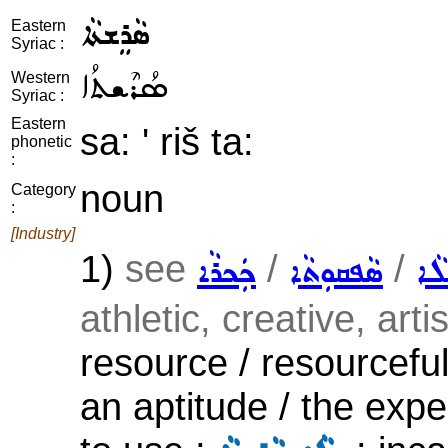
ܣܵܪܸܫܬܵܐ
Eastern
Syriac :
ܣܳܪܶܫܬܳܐ
Western
Syriac :
Eastern
sa: ' riš ta:
phonetic
:
noun
Category
:
[Industry]
1)
see
/
/
ܠܵܐ
ܣܵܦܩܘܼܬܵܐ
ܟܲܟܪܵܐ
athletic, creative, artis
resource / resourcefulne
an aptitude / the expe