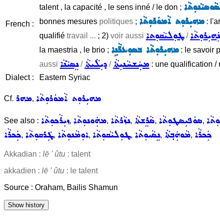
ܘܣܝܵܢܘܼܬܵܐ
talent , la capacité , le sens inné / le don ;
ܡܗܝܼܪܘܼܬ ܐܵܡܘܿܪܘܼܬܵܐ
bonnes mesures
politiques
;
: l'a
French :
ܢܲܗܝܼܪܘܼܬܵܐ
ܛܘܼܠܝܵܩܘܼܬܐ
qualifié
travail ...
; 2)
voir aussi
/
ܡܗܝܼܪܘܼܬܵܐ ܒܣܘܼܥܪ̈ܵܢܹܐ
la maestria , le brio ;
: le savoir 
ܡܚܲܫܚܵܢܝܼܬܵܐ
ܕܝܼܠܵܝܬܵܐ
ܢܸܣܝܵܢܵܐ
aussi
/
/
: une qualification /
Dialect :
Eastern Syriac
ܡܗܝܼܪܘܼܬ ܐܵܡܘܿܪܘܼܬܵܐ
ܡܗܪ
Cf.
,
ܼܬܵܐ
ܣܘܿܦܝܼܣܛܘܼܬܵܐ
ܣܵܪܸܫܬܵܐ
ܢܙܵܪܬܵܐ
ܡܗܲܘܢܘܼܬܵܐ
ܙܝܼܪܵܟܘܼܬܵܐ
See also :
,
,
,
,
,
ܟܲܟܪܵܐ
ܡܵܘܗܲܒ݂ܬܵܐ
ܢܸܣܵܝܘܼܬܵܐ
ܛܘܼܠܝܵܩܘܼܬܵܐ
ܐܘܼܡܵܢܘܼܬܵܐ
ܛܲܪܩܘܼܬܵܐ
ܟܲܟܪܵܐ
,
,
,
,
,
,
Akkadian :
lē ' ûtu
: talent
akkadien :
lē ' ûtu
: le talent
Source : Oraham, Bailis Shamun