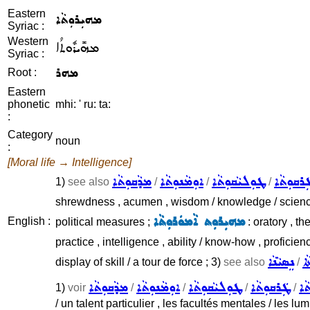
Eastern
ܡܗܝܼܪܘܼܬܵܐ
Syriac :
Western
ܡܗܺܝܪܽܘܬܳܐ
Syriac :
ܡܗܪ
Root :
Eastern
phonetic
mhi: ' ru: ta:
:
Category
noun
:
[Moral life → Intelligence]
ܲܪܩܘܼܬܵܐ
ܛܘܼܠܝܵܩܘܼܬܵܐ
ܐܘܼܡܵܢܘܼܬܵܐ
ܡܕܵܩܘܼܬܵܐ
1)
see also
/
/
/
shrewdness , acumen , wisdom / knowledge / science , a qu
ܡܗܝܼܪܘܼܬ ܐܵܡܘܿܪܘܼܬܵܐ
English :
political measures ;
: oratory , th
practice , intelligence , ability / know-how , profici
ܵܐ
ܢܸܣܝܵܢܵܐ
display of skill / a tour de force ; 3)
see also
/
ܵܐ
ܛܲܪܩܘܼܬܵܐ
ܛܘܼܠܝܵܩܘܼܬܵܐ
ܐܘܼܡܵܢܘܼܬܵܐ
ܡܕܵܩܘܼܬܵܐ
1)
voir
/
/
/
/
/ un talent particulier , les facultés mentales / les lum