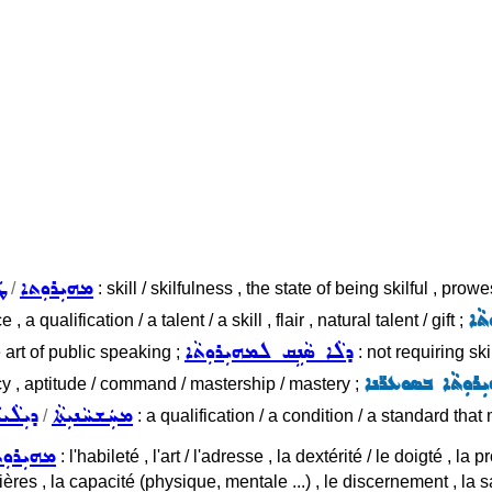
ܡܗܝܼܪܘܼܬܐ
ܛ
/
: skill / skilfulness , the state of being skilful , pr
ܬܵܐ
alification / a talent / a skill , flair , natural talent / gift ;
ܕܠܵܐ ܣܵܢܹܩ ܠܡܗܝܼܪܘܼܬܵܐ
e art of public speaking ;
: not requiring ski
ܼܪܘܼܬܵܐ ܒܣܘܥܪ̈ܢܐ
ency , aptitude / command / mastership / mastery ;
ܡܚܲܫܚܵܢܝܼܬܵܐ
ܕܝܼܠܵܝܬ
/
: a qualification / a condition / a standard th
ܡܗܝܼܪܘܼܬ
: l'habileté , l'art / l'adresse , la dextérité / le doigté , la 
ières , la capacité (physique, mentale ...) , le discernement , la saga