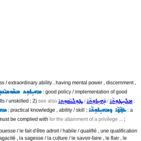
owess / extraordinary ability , having mental power , discernment ,
ܡܗܝܼܪܘܼܬ ܡܣܵܘܣܝܵܢܘܼ
: good policy / implementation of good
ܡܠܝܼܛܘܼܬܵܐ
ܢܲܗܝܼܪܘܼܬܵܐ
ܛܘܼܠܝܵܩܘܼܬܐ
lls / unskilled ; 2)
see also
/
/
:
ܥܒ݂ܵܕܵܐ ܕܡܗܝܼܪܘܼܬܵܐ
ܡܗܝ
: practical knowledge , ability / skill ;
: a
at must be complied with
for the attainment of a privilege ...
;
prouesse / le fait d'être adroit / habile / qualifié , une qualification
cité , la sagesse / la culture / le savoir-faire , le flair , le