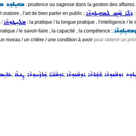
ܡܗܝܼܪܘܼܬ ܡܣܵ
: prudence ou sagesse dans la gestion des affaires / 
ܕܠܵܐ ܣܵܢܹܩ ܠܡܗܝܼܪܘܼܬܵܐ
rt oratoire , l'art de bien parler en public ;
:
ܡܠܝܼܛܘܼܬܵܐ
/
: la pratique / la longue pratique , l'intelligence / le
ܕܡܗܝܼܪܘܼܬܵܐ
pratique / le savoir-faire , la capacité , la compétence ;
 un niveau / un critère / une condition à avoir
pour obtenir un privi
ܼܪܘܼܬ ܐܘܼܡܵܢܘܼܬܵܐ
ܒܵܫܲܪܬܵܐ
ܐܘܼܡܵܢܘܼܬܵܐ
ܐܘܼܡܵܢܵܝܵܐ
ܩܲܪܕܵܚܘܼܬܵܐ
ܨܸܢܥܵܐ
ܥܪܝܼܡܘ
,
,
,
,
,
,