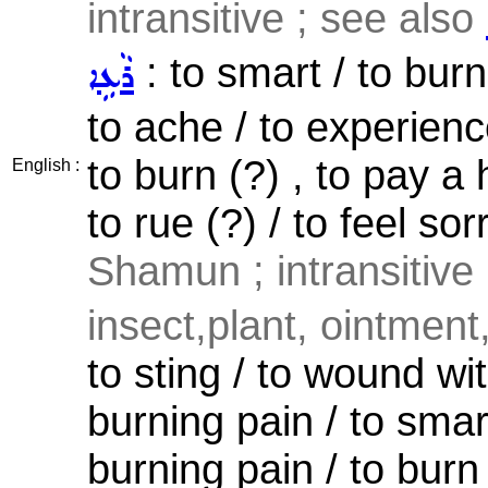
intransitive ; see also
: to smart / to burn
ܪܵܥܹܐ
to ache / to experien
to burn (?) , to pay a
English :
to rue (?) / to feel so
Shamun ; intransitive
insect,plant, ointment
to sting / to wound wit
burning pain / to smar
burning pain / to burn 