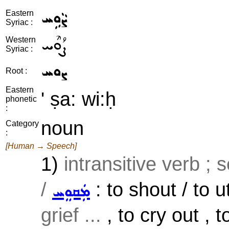
ܨܵܘܹܚ
Eastern
Syriac :
ܨܳܘܶܚ
Western
Syriac :
ܨܘܚ
Root :
Eastern
' ṣa: wi:ḥ
phonetic
:
noun
Category
:
[Human → Speech]
1)
intransitive verb ; 
/
: to shout / to 
ܡܲܩܘܸܚ
grief ...
, to cry out , t