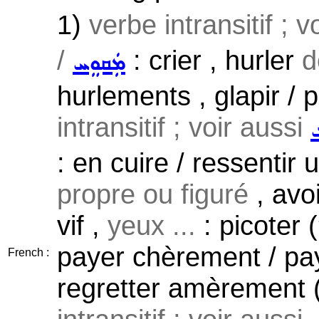
1)
verbe intransitif ; 
/
: crier , hurler
d
ܡܲܩܘܸܚ
hurlements , glapir / 
intransitif ; voir aussi
: en cuire / ressentir
propre ou figuré
, avoi
vif ,
yeux ...
: picoter (
payer chèrement / pa
French :
regretter amèrement (