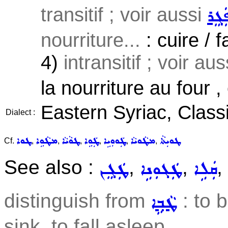
transitif ; voir aussi
ܲܓܸܪ
nourriture...
: cuire / f
4)
intransitif ; voir au
la nourriture au four , 
Eastern Syriac, Class
Dialect :
ܛܘܝܼܬܵܐ
ܡܛܵܘܝܵܐ
ܛܲܘܘܼܝܹܐ
ܛܲܘܹܐ
ܛܘܵܝܵܐ
ܡܛܵܘܹܐ
ܛܘܐ
Cf.
,
,
,
,
,
,
See also :
,
,
,
ܩܲܠܹܐ
ܛܲܓܘܼܢܹܐ
ܛܲܓܸܢ
distinguish from
: to 
ܛܵܒ݂ܹܐ
sink, to fall asleep