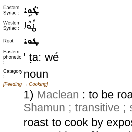
ܛܵܘܹܐ
Eastern
Syriac :
ܛܳܘܶܐ
Western
Syriac :
ܛܘܐ
Root :
Eastern
' ṭa: wé
phonetic
:
noun
Category
:
[Feeding → Cooking]
1)
Maclean
: to be roa
Shamun ; transitive ;
roast to cook by expos