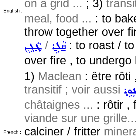
on a grid ...
; 3)
transi
English :
meal, food ...
: to bake
throw together over fi
/
: to roast / t
ܩܵܠܹܐ
ܛܵܓܹܢ
over fire , to undergo
1)
Maclean
: être rôti 
transitif ; voir aussi
ܲܘܹܐ
châtaignes ...
: rôtir , 
viande sur une grille..
calciner / fritter
miner
French :