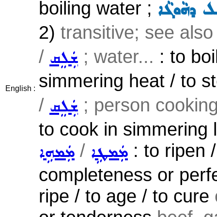
boiling water ;
ܠ ܕܗܵܘܓܵܐ
2)
transitive; see als
/
; water...
: to boi
ܫܲܠܸܩ
simmering heat / to s
English :
/
; person cookin
ܫܲܠܸܩ
to cook in simmering l
/
: to ripen 
ܡܲܡܛܹܐ
ܡܲܡܗܹܐ
completeness or perfe
ripe / to age / to cure