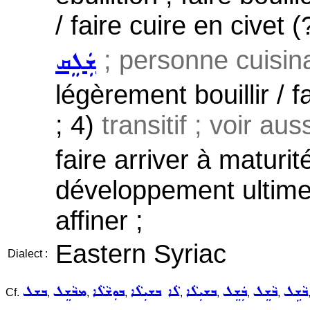
/ faire cuire en civet (
; personne cuisina
ܫܲܠܸܩ
légèrement bouillir / fa
; 4)
transitif ; voir aus
faire arriver à maturit
développement ultime ,
affiner ;
Eastern Syriac
Dialect :
ܒܵܫܹܠ
ܒܵܫܸܠ
ܒܲܫܸܠ
ܒܫܝܼܠܵܐ
ܠܵܐ ܒܫܝܼܠܵܐ
ܒܘܼܫܵܠܵܐ
ܡܒܵܫܸܠ
ܒܫܠ
Cf.
,
,
,
,
,
,
,