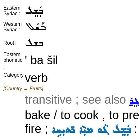
ܒܲܫܸܠ
Eastern
Syriac :
ܒܰܫܶܠ
Western
Syriac :
ܒܫܠ
Root :
Eastern
' ba šil
phonetic
:
verb
Category
:
[Country → Fruits]
transitive ; see also
ܓܸܪ
bake / to cook , to pr
fire ;
:
ܒܲܫܸܠ ܓܵܘ ܡܝܼܵܐ ܪ̈ܬܝܼܚܹܐ