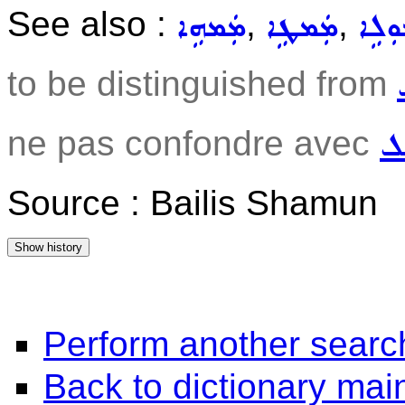
See also :
,
,
ܘܼܠܹܐ
ܡܲܡܛܹܐ
ܡܲܡܗܹܐ
to be distinguished from
ne pas confondre avec
ܹܠ
Source : Bailis Shamun
Perform another searc
Back to dictionary ma