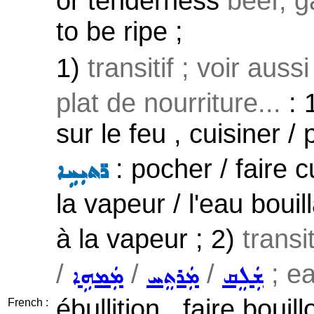
or tenderness
beef, g
to be ripe ;
1)
transitif ; voir auss
plat de nourriture...
: 1
sur le feu , cuisiner /
: pocher / faire c
ܪ̈ܬܝܼܚܹܐ
la vapeur / l'eau bouil
à la vapeur ; 2)
transi
/
/
/
; ea
ܫܲܠܸܩ
ܡܲܪܬܸܚ
ܡܲܡܗܹܐ
ébullition , faire bouill
French :