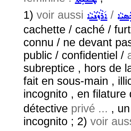
1)
voir aussi
/
ܣܝܵܐ
ܐ݇ܪܵܙܵܢܵܝܵܐ
cachette / caché / furt
connu / ne devant pas
public / confidentiel /
subreptice , hors de 
fait en sous-main , ill
incognito , en filature
détective
privé ...
, un
incognito ; 2)
voir aus