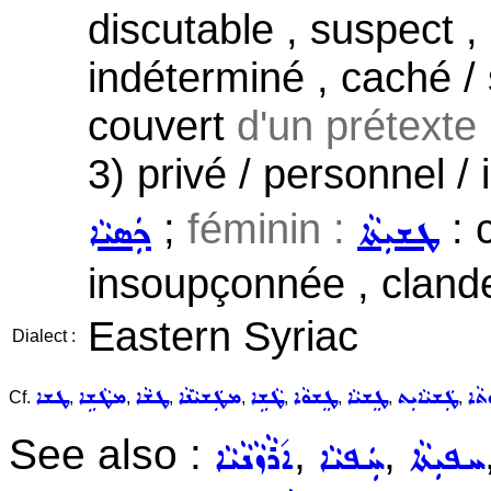
discutable , suspect 
indéterminé , caché / s
couvert
d'un prétexte 
3) privé / personnel / 
;
féminin :
: 
ܛܫܝܼܬܵܐ
ܟܲܣܝܵܐ
insoupçonnée , clande
Eastern Syriac
Dialect :
ܬܵܐ
ܛܲܫܝܵܐܝܼܬ
ܛܸܫܝܵܐ
ܛܸܫܘܵܐ
ܛܵܫܹܐ
ܡܛܲܫܝܵܢܵܐ
ܛܫܵܐ
ܡܛܵܫܹܐ
ܛܫܐ
Cf.
,
,
,
,
,
,
,
,
See also :
,
,
ܚܦܝܼܬܵܐ
ܚܲܦܝܵܐ
ܐ݇ܪܵܙܵܢܵܝܵܐ