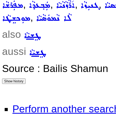
,
,
,
,
ܣܝܵܐ
ܓܢܝܼܙܵܐ
ܐ݇ܪܵܙܵܢܵܝܵܐ
ܡܲܒ݂ܥܕܵܐ
ܡܦܲܪܫܵܐ
,
ܠܵܐ ܢܵܡܘܿܣܵܝܵܐ
ܡܘܼܟܫܸܛܵܐ
also
ܛܸܫܝܵܐ
aussi
ܛܸܫܝܵܐ
Source : Bailis Shamun
Perform another searc