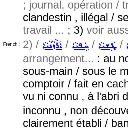
; journal, opération / 
clandestin , illégal / 
travail ...
; 3)
voir aus
2) /
/
/
/
ܛܲܫܝܵܐ
ܚܲܦܝܵܐ
ܐ݇ܪܵܙܵܢܵܝܵܐ
French :
arrangement...
: au noi
sous-main / sous le m
comptoir / fait en cach
vu ni connu , à l'abri
inconnu , non découver
clairement établi / ba