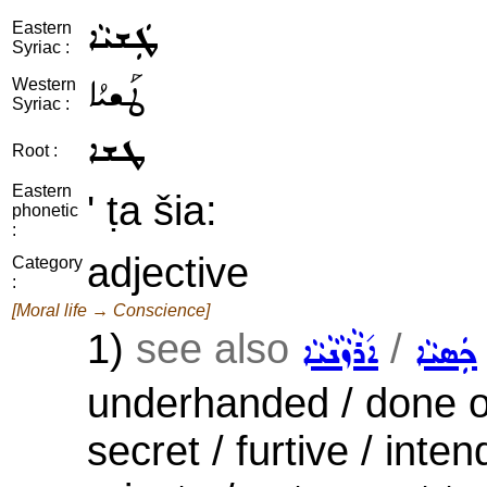
ܛܲܫܝܵܐ
Eastern
Syriac :
ܛܰܫܝܳܐ
Western
Syriac :
ܛܫܐ
Root :
Eastern
' ṭa šia:
phonetic
:
adjective
Category
:
[Moral life → Conscience]
1)
see also
/
ܟܲܣܝܵܐ
ܐ݇ܪܵܙܵܢܵܝܵܐ
underhanded / done on 
secret / furtive / int