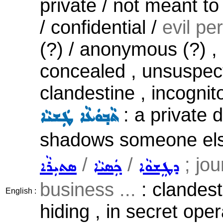
private / not meant t
/ confidential /
evil per
(?) / anonymous (?) , 
concealed , unsuspected 
clandestine , incogni
: a private 
ܬܵܒ݂ܘܿܥܵܐ ܛܲܫܝܵܐ
shadows someone els
/
/
; jou
ܕܛܸܫܘܵܐ
ܟܲܣܝܵܐ
ܣܬܝܼܪܵܐ
business ...
: clandest
English :
hiding , in secret oper