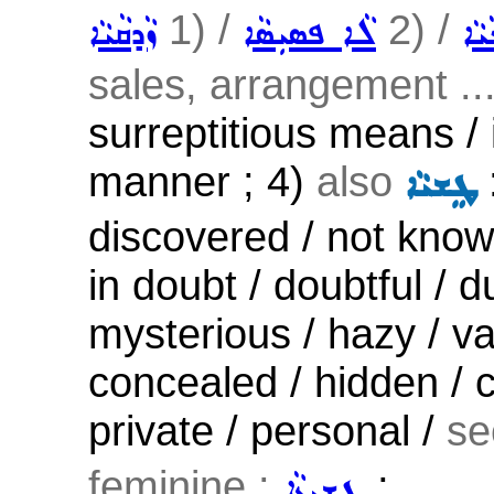
1) /
2) /
ܵܝܵܐ
ܠܵܐ ܦܣܝܼܣܵܐ
ܙܵܕܩܵܝܵܐ
sales, arrangement ..
surreptitious means / i
manner ; 4)
also
ܛܸܫܝܵܐ
discovered / not known
in doubt / doubtful / 
mysterious / hazy / va
concealed / hidden / c
private / personal /
se
feminine :
;
ܛܫܝܼܬܵܐ