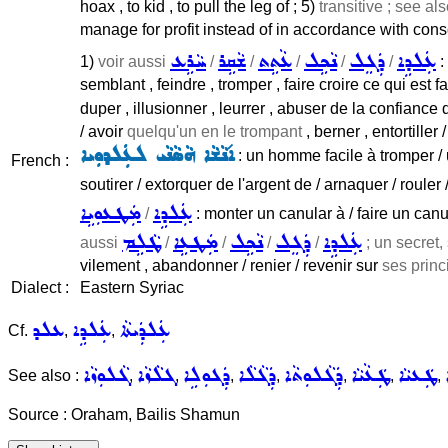
hoax , to kid , to pull the leg of ; 5)
transitive ; see al
manage for profit instead of in accordance with consci
ܥܲܠܕܹܐ
ܕܲܓܸܠ
ܢܵܟܹܠ
ܥܵܬܹܬ
ܫܵܩܹܪ
ܚܵܪܹܥ
1)
voir aussi
/
/
/
/
/
:
semblant , feindre , tromper , faire croire ce qui est f
duper , illusionner , leurrer , abuser de la confiance d
/ avoir
quelqu'un en le trompant
, berner , entortille
ܐ݇ܢܵܫܵܐ ܗܵܣܵܢܵܝ ܠܥܲܠܕܘܼܝܐ
: un homme facile à tromper / 
French :
soutirer / extorquer de l'argent de / arnaquer / rouler 
ܥܲܠܕܹܐ
ܡܲܛܥܘܼܝܹܐ
/
: monter un canular à / faire un canul
ܥܲܠܕܹܐ
ܕܲܓܸܠ
ܢܵܟܹܠ
ܡܲܛܥܹܐ
ܛܵܠܹܡ
aussi
/
/
/
/
; un secret,
vilement , abandonner / renier / revenir sur
ses princi
Dialect :
Eastern Syriac
ܥܲܠܕܲܝܬܵܐ
ܥܲܠܕܹܐ
ܥܠܕ
Cf.
,
,
ܛܲܥܝܵܐ
ܛܲܥܵܝܵܐ
ܕܲܓܵܠܘܼܬܵܐ
ܕܲܓܵܠܵܐ
ܕܲܓܘܼܠܹܐ
ܓܠܵܙܵܐ
ܓܵܠܘܼܙܵܐ
See also :
,
,
,
,
,
,
,
Source : Oraham, Bailis Shamun