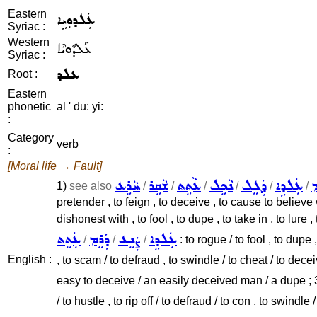
Eastern
ܥܲܠܕܘܼܝܹܐ
Syriac :
Western
ܥܰܠܕܽܘܝܶܐ
Syriac :
ܥܠܕ
Root :
Eastern
phonetic
al ' du: yi:
:
Category
verb
:
[Moral life → Fault]
ܡ
ܥܲܠܕܹܐ
ܕܲܓܸܠ
ܢܵܟܹܠ
ܥܵܬܹܬ
ܫܵܩܹܪ
ܚܵܪܹܥ
1)
see also
/
/
/
/
/
/
pretender , to feign , to deceive , to cause to believe w
dishonest with , to fool , to dupe , to take in , to lure
ܥܲܠܕܹܐ
ܨܲܢܸܥ
ܕܲܪܸܡ
ܥܲܬܸܬ
/
/
/
: to rogue / to fool , to dupe
English :
, to scam / to defraud , to swindle / to cheat / to deceiv
easy to deceive / an easily deceived man / a dupe ; 
/ to hustle , to rip off / to defraud / to con , to swindle 