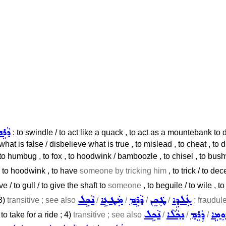
ܕܵܪܹ
: to swindle / to act like a quack , to act as a mountebank to d
hat is false / disbelieve what is true , to mislead , to cheat , to de
 , to humbug , to fox , to hoodwink / bamboozle , to chisel , to bush
 , to hoodwink , to have
someone by tricking him
, to trick / to de
e / to gull / to give the shaft to
someone
, to beguile / to wile , t
ܥܲܠܕܹܐ
ܛܲܟܸܢ
ܕܵܪܹܡ
ܡܲܛܥܹܐ
ܢܵܟܹܠ
3)
transitive ; see also
/
/
/
/
; fraudule
ܘܼܡܹܐ
ܕܲܪܸܡ
ܢܟ݂ܵܠܵܐ
ܢܵܟܹܠ
/ to take for a ride ; 4)
transitive ; see also
/
/
/