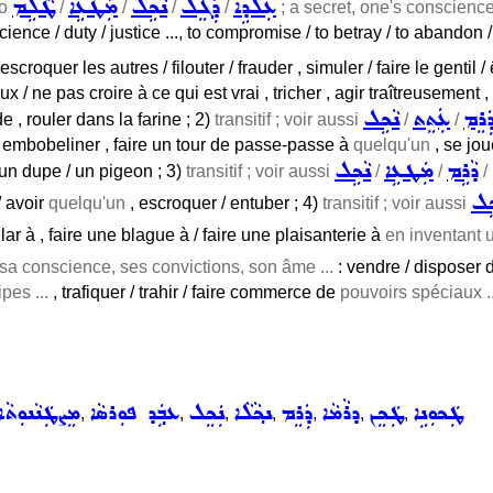
ܥܲܠܕܹܐ
ܕܲܓܸܠ
ܢܵܟܹܠ
ܡܲܛܥܹܐ
ܛܵܠܹܡ
so
/
/
/
/
; a secret, one's conscience
ence / duty / justice ..., to compromise / to betray / to abandon 
 escroquer les autres / filouter / frauder , simuler / faire le gentil 
aux / ne pas croire à ce qui est vrai , tricher , agir traîtreusement 
ܲܪܸܡ
ܥܲܬܸܬ
ܢܵܟܹܠ
e , rouler dans la farine ; 2)
transitif ; voir aussi
/
/
r / embobeliner , faire un tour de passe-passe à
quelqu'un
, se jou
ܕܵܪܹܡ
ܡܲܛܥܹܐ
ܢܵܟܹܠ
un dupe / un pigeon ; 3)
transitif ; voir aussi
/
/
/
ܟܹܠ
/ avoir
quelqu'un
, escroquer / entuber ; 4)
transitif ; voir aussi
ar à , faire une blague à / faire une plaisanterie à
en inventant u
 sa conscience, ses convictions, son âme ...
: vendre / disposer
pes ...
, trafiquer / trahir / faire commerce de
pouvoirs spéciaux ..
ܛܲܟܘܼܢܹܐ
ܛܲܟܸܢ
ܕܪܵܡܵܐ
ܕܲܪܸܡ
ܢܟ݂ܵܠܵܐ
ܢܲܟܸܠ
ܥܒ݂ܲܕ ܦܘܼܪܣܵܐ
ܡܸܨܛܲܢܵܢܘܼܬܵܐ
,
,
,
,
,
,
,