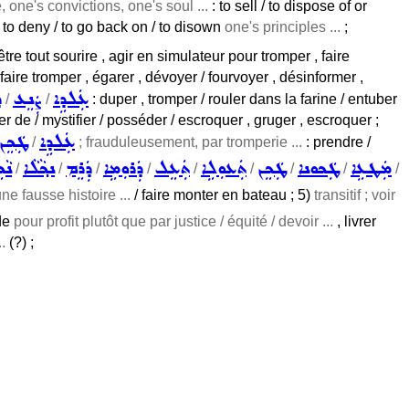
, one's convictions, one's soul ...
: to sell / to dispose of or
/ to deny / to go back on / to disown
one's principles ...
;
/ être tout sourire , agir en simulateur pour tromper , faire
, faire tromper , égarer , dévoyer / fourvoyer , désinformer ,
ܥܲܠܕܹܐ
ܨܲܢܸܥ
ܕ
/
/
: duper , tromper / rouler dans la farine / entuber
er de / mystifier / posséder / escroquer , gruger , escroquer ;
ܥܲܠܕܹܐ
ܛܲܟܸܢ
/
; frauduleusement, par tromperie ...
: prendre /
ܡܲܛܥܹܐ
ܛܲܟܘܢܐ
ܛܲܟܸܢ
ܬܲܥܘܼܠܹܐ
ܬܲܥܸܠ
ܕܲܪܘܼܡܹܐ
ܕܲܪܸܡ
ܢܟ݂ܵܠܵܐ
ܢܵ
/
/
/
/
/
/
/
/
/
ne fausse histoire ...
/ faire monter en bateau ; 5)
transitif ; voir
 de
pour profit plutôt que par justice / équité / devoir ...
, livrer
.
(?) ;