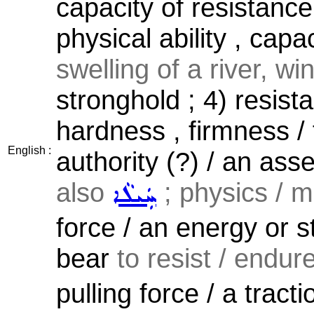
capacity of resistance 
physical ability , capa
swelling of a river, win
stronghold ; 4) resista
hardness , firmness / 
English :
authority (?) / an asse
also
; physics / m
ܚܲܝܠܵܐ
force / an energy or s
bear
to resist / endure
pulling force / a tract