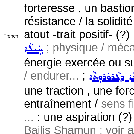
forteresse , un bastion
résistance / la solidité
atout -trait positif- (?)
French :
; physique / méca
ܚܲܝܠܵܐ
énergie exercée ou s
/ endurer...
;
ܐ ܕܓܵܪܘܿܪܘܼܬܵܐ
une traction , une for
entraînement /
sens f
...
: une aspiration (?) /
Bailis Shamun ; voir 