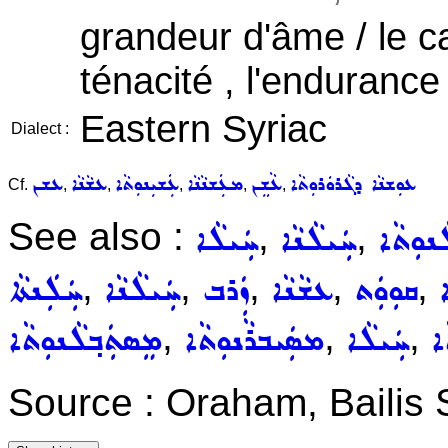
grandeur d'âme / le c
ténacité , l'endurance 
Eastern Syriac
Dialect :
ܥܘܼܫܢܵܐ ܕܓܵܪܘܿܪܘܼܬܵܐ
ܥܵܫܸܢ
ܡܥܲܫܢܵܢܵܐ
ܥܲܫܝܼܢܘܼܬܵܐ
ܥܫܵܢܵܐ
ܥܫܢ
Cf.
,
,
,
,
,
See also :
,
,
ܢܘܼܬܵܐ
ܚܲܝܠܵܢܵܐ
ܚܲܝܠܵܐ
,
,
,
,
,
ܐ
ܩܘܼܘܲܬ
ܥܫܵܢܵܐ
ܙܲܪܒ
ܚܲܝܠܵܢܵܐ
ܚܲܠܲܢܬܵܐ
,
,
,
ܐ
ܚܲܝܠܵܐ
ܡܣܲܝܒܪܵܢܘܼܬܵܐ
ܡܸܣܬܲܒ݂ܠܵܢܘܼܬܵܐ
Source : Oraham, Bailis