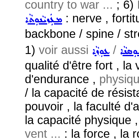
country to war ...
; 6)
: nerve , forti
ܡܥܲܙܝܵܢܘܼܬܵܐ
backbone / spine / str
1)
voir aussi
/
ܼܣܢܵܐ
ܥܘܼܙܵܐ
qualité d'être fort , la
d'endurance ,
physique
/ la capacité de résist
pouvoir , la faculté d'a
la capacité physique 
vent ...
: la force , la 