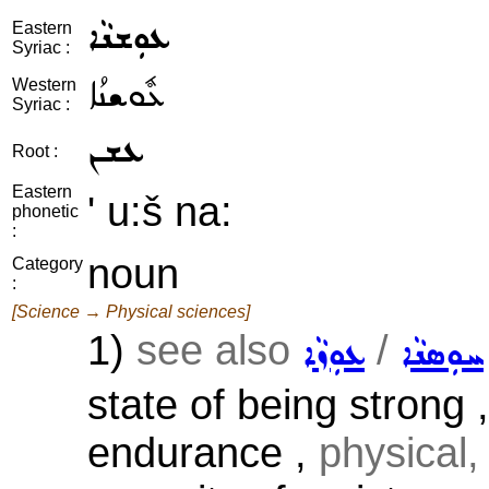
ܥܘܼܫܢܵܐ
Eastern
Syriac :
ܥܽܘܫܢܳܐ
Western
Syriac :
ܥܫܢ
Root :
Eastern
' u:š na:
phonetic
:
noun
Category
:
[Science → Physical sciences]
1)
see also
/
ܚܘܼܣܢܵܐ
ܥܘܼܙܵܐ
state of being strong ,
endurance ,
physical, 