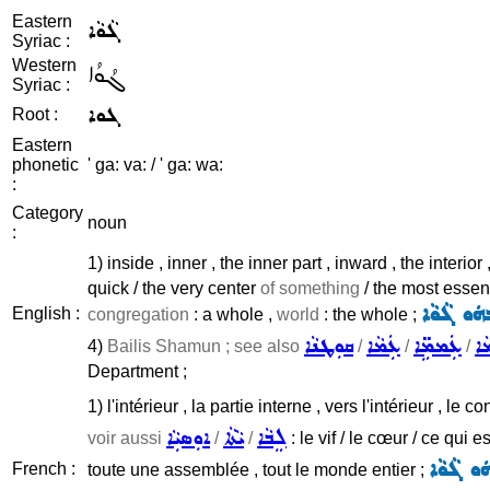
Eastern
ܓܵܘܵܐ
Syriac :
Western
ܓܳܘܳܐ
Syriac :
ܓܘܐ
Root :
Eastern
phonetic
' ga: va: / ' ga: wa:
:
Category
noun
:
1) inside , inner , the inner part , inward , the interior
quick / the very center
of something
/ the most essenti
ܗܿܘ ܓܵܘܵܐ
English :
congregation
: a whole ,
world
: the whole ;
ܐ
ܥܲܡܡܹ̈ܐ
ܥܲܡܵܐ
ܩܘܼܛܢܵܐ
4)
Bailis Shamun ; see also
/
/
/
Department ;
1) l'intérieur , la partie interne , vers l'intérieur , le 
ܠܸܒܵܐ
ܝܵܬܵܐ
ܐܘܼܣܝܼܵܐ
voir aussi
/
/
: le vif / le cœur / ce qui 
ܿܘ ܓܵܘܵܐ
French :
toute une assemblée , tout le monde entier ;