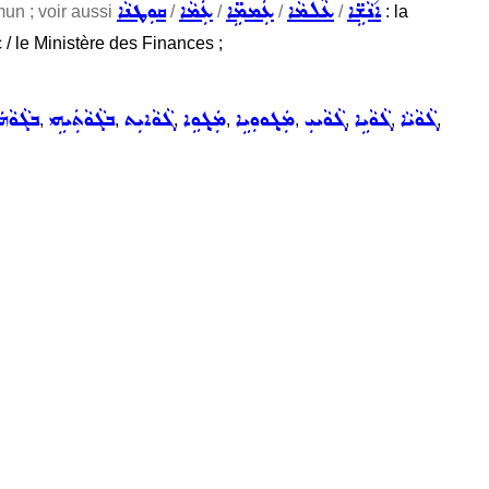
ܐ݇ܢܵܫܹ̈ܐ
ܥܵܠܡܵܐ
ܥܲܡܡܹ̈ܐ
ܥܲܡܵܐ
ܩܘܼܛܢܵܐ
un ; voir aussi
/
/
/
/
: la
sc / le Ministère des Finances ;
ܓܵܘܵܝܵܐ
ܓܵܘܵܝܹܐ
ܓܵܘܵܝܝܼ
ܡܲܓ݂ܘܘܼܝܹܐ
ܡܲܓ݂ܘܹܐ
ܓܵܘܵܐܝܼܬ
ܒܓܵܘܵܬܲܝܗܹܝ
ܒܓܵܘܵܗ
,
,
,
,
,
,
,
,