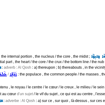
ܵܐ ܕܐܝܼܕܵܐ
 , the internal portion , the nucleus / the core , the midst ;
al part , the heart / the core / the crux / the bottom line / the nub
ܒ
:
adverb : Al Qosh
: a) thereupon ; b) thereabouts , in the vicini
ܐ݇ܢܵܫܹ̈ܐ
ܥܵܠܡܵ
/
: the populace , the common people / the masses , th
contenu , le noyau / le centre / le cœur / le creux , le milieu / le sein
est au cœur
d'un sujet
/ le vif du sujet , ce qui est au centre , l'esse
ܒܗ
:
adverbe : Al Qosh
: a) sur ce , sur quoi , là-dessus , sur ces en