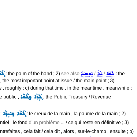
ܠܸܒܵܐ
ܝܵܬܵܐ
ܐܘܼܣܝܼܵܐ
ܓܵܘ
: the palm of the hand ; 2)
see also
/
/
: the
 , the most important point at issue / the main point ; 3)
ty , roughly ; c) during that time , in the meantime , meanwhile ;
ܓܲܙܵܐ ܕܓܵܘܵܐ
e public ;
: the Public Treasury / Revenue
ܓܵܘܵܐ ܕܐܝܼܕܵܐ
 ;
: le creux de la main , la paume de la main ; 2)
ntiel , le fond
d'un problème ...
/ ce qui reste en définitive ; 3)
trefaites , cela fait / cela dit , alors , sur-le-champ , ensuite ; b)