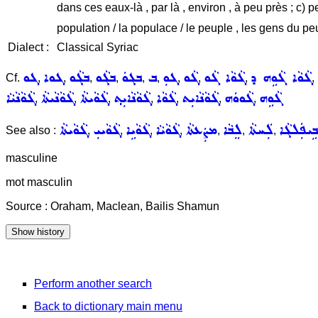
dans ces eaux-là , par là , environ , à peu près ; c) 
population / la populace / le peuple , les gens du peu
Dialect :
Classical Syriac
ܓܵܘܵܐ ܓܵܘܹܗ ܕ
ܓܵܘܵܐ ܓܵܘ
ܓܵܘ
ܓܘܼ
ܒ
ܒܓܘܿ
ܒܓܵܘ
ܒܓܵܘ
ܓܘܐ
ܓܘ
Cf.
,
,
,
,
,
,
,
,
,
,
ܓܵܘܹܗ
ܓܵܘܘܿܗ
ܓܵܘܵܢܵܐܝܼܬ
ܓܵܘܵܐ
ܓܵܘܵܢܵܐܝܼܬ݂
ܓܵܘܵܝܬܵܐ
ܓܵܘܵܢܵܝܬܵܐ
ܓܵܘܵܢܵܝܵܐ
,
,
,
,
,
,
,
ܒܹܝܦܲܠܓܵܐ
ܠܲܚܬܵܐ
ܠܸܒܵܐ
ܡܨܲܥܬܵܐ
ܓܵܘܵܝܵܐ
ܓܵܘܵܝܹܐ
ܓܵܘܵܝܝܼ
ܓܵܘܵܝܬܵܐ
See also :
,
,
,
,
,
,
,
masculine
mot masculin
Source : Oraham, Maclean, Bailis Shamun
Perform another search
Back to dictionary main menu