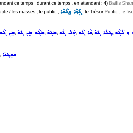
pendant ce temps , durant ce temps , en attendant ; 4)
Bailis Sham
ܓܲܙܵܐ ܕܓܵܘܵܐ
ple / les masses , le public ;
: le Trésor Public , le fi
ܿ ܕ
ܠܵܓܵܘ
ܛܠܵܐ ܓܘܿ
ܩܵܐ ܓܵܘ
ܗܲܠ ܓܵܘ
ܡܓܘܿ
ܡܓܵܘ
ܡܸܢ ܓܘܿ
ܡܸܢ ܓܵܘ
,
,
,
,
,
,
,
,
ܩܘܼܛܢܵܐ
,