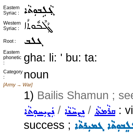
ܓ݂ܵܠܹܒܘܼܬܵܐ
Eastern
Syriac :
ܓ݂ܳܠܶܒܽܘܬܳܐ
Western
Syriac :
ܓܠܒ
Root :
Eastern
gha: li: ' bu: ta:
phonetic
:
noun
Category
:
[Army → War]
1)
Bailis Shamun ; se
/
/
: vi
ܩܪܵܡܬܵܐ
ܢܸܨܚܵܢܵܐ
ܢܲܨܝܼܚܘܼܬܵܐ
success ;
ܵܠܸܒܘܼܬܵܐ ܓܡܝܼܪܬܵܐ