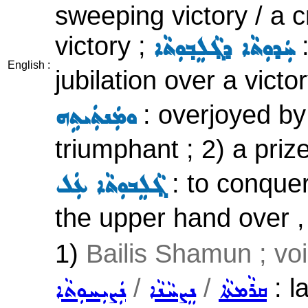
sweeping victory / a c
victory ;
:
ܚܲܕܘܼܬܵܐ ܕܓ݂ܵܠܸܒ݂ܘܼܬܵܐ
English :
jubilation over a victo
: overjoyed by
ܘܡܲܢܬܲܝܬܹܗ
triumphant ; 2) a prize
: to conquer 
ܓ݂ܵܠܸܒܘܼܬܵܐ ܥܲܠ
the upper hand over , 
1)
Bailis Shamun ; vo
/
/
: la
ܩܪܵܡܬܵܐ
ܢܸܨܚܵܢܵܐ
ܢܲܨܝܼܚܘܼܬܵܐ