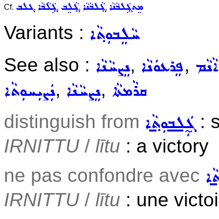
ܡܸܬܓ݂ܲܠܒܵܢܵܐ
ܓ݂ܵܠܒܵܢܵܐ
ܓ݂ܵܠܸܒ
ܓ݂ܲܠܵܒܵܐ
ܓܠܒ
Cf.
,
,
,
,
Variants :
ܚܵܠܸܒܘܼܬ݂ܵܐ
See also :
,
,
ܐܵܢܵܡ
ܦܸܪܥܘܿܢܵܐ
ܢܸܨܚܵܢܵܐ
,
,
ܩܪܵܡܬܵܐ
ܢܸܨܚܵܢܵܐ
ܢܲܨܝܼܚܘܼܬܵܐ
distinguish from
: 
ܓ̰ܲܠܒܘܼܬ݂ܵܐ
IRNITTU
/
lītu
: a victory
ne pas confondre avec
݂ܵܐ
IRNITTU
/
lītu
: une victo