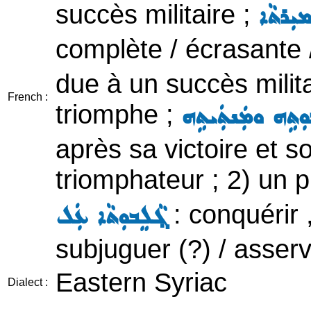
succès militaire ;
ܡܝܼܪܬܵܐ
complète / écrasante /
due à un succès militair
French :
triomphe ;
ܒܘܼܬܹܗ ܘܡܲܢܬܲܝܬܹܗ
après sa victoire et s
triomphateur ; 2) un p
: conquérir ,
ܓ݂ܵܠܸܒܘܼܬܵܐ ܥܲܠ
subjuguer (?) / asservi
Eastern Syriac
Dialect :