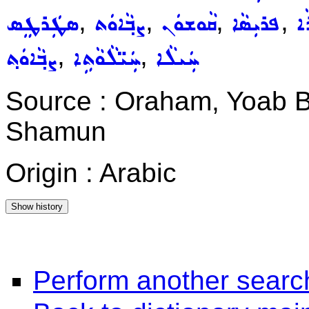
,
,
,
,
ܐ
ܦܪܝܼܣܵܐ
ܩܵܘܫܘܿܢ
ܨܒ݂ܵܐܘܿܬ
ܣܛܲܪܛܸܣ
,
,
ܚܲܝܠܵܐ
ܚܲܝ̈ܠܵܘܵܬܹܐ
ܨܒ݂ܵܐܘܿܬ݂
Source : Oraham, Yoab B
Shamun
Origin : Arabic
Perform another searc