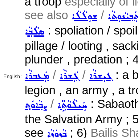
a troop
especially of l
see also
/
ܒ݂ܝܵܢܘܼܬܵܐ
ܫܘܼܠܵܠܵܐ
: spoliation / spoi
ܣܠܵܒ݂ܵܐ
pillage / looting , sac
plunder , predation ; 
/
/
: a b
ܓܝܼܫܪܵܐ
ܓܲܫܪܵܐ
ܡܲܥܒܪܵܐ
English :
legion , an army , a t
/
: Sabaot
ܚܲܝܠܵܘܵܬܹ̈ܐ
ܨܒ݂ܵܐܘܿܬ݂
the Salvation Army ; 
see
; 6)
Bailis S
ܒܵܙܘܿܙܵܐ