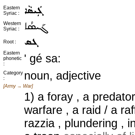
ܓܲܝܣܵܐ
Eastern
Syriac :
ܓܰܝܣܳܐ
Western
Syriac :
ܓܣ
Root :
Eastern
' gé sa:
phonetic
:
noun, adjective
Category
:
[Army → War]
1) a foray , a predato
warfare , a raid / a ra
razzia , plundering , i