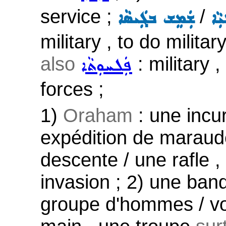
service ;
/
ܵܐ
ܫܲܡܸܫ ܒܓܲܝܣܵܐ
military , to do militar
also
: military 
ܦܲܠܚܘܼܬܵܐ
forces ;
1)
Oraham
: une incu
expédition de maraude
descente / une rafle ,
invasion ; 2) une ban
groupe d'hommes / vo