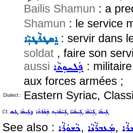
Bailis Shamun
: a pre
Shamun
: le service m
: servir dans 
ܐܸܣܛܪܵܛܝܼܵܐ
soldat
, faire son servi
aussi
: militair
ܦܲܠܚܘܼܬܵܐ
aux forces armées ;
Eastern Syriac, Classi
Dialect :
ܓܲܝܣܵܐ
ܓܲܝܵܣܵܐ
ܓܲܝܣܵܝܵܐ
ܓܲܝܵܣܵܐܝܼܬ
ܒܲܟܵܪܬܵܐ ܕܓܲܝܣܵܐ
ܓܣ
Cf.
,
,
,
,
,
See also :
,
,
ܪܵܐ
ܡܲܥܒܪܵܢܵܐ
ܟܵܫܘܿܪܵܐ