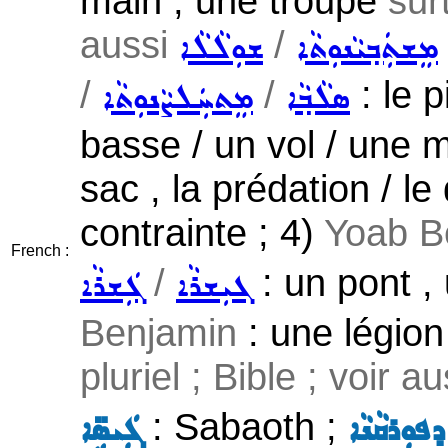
main , une troupe
sur
aussi
/
ܡܸܫܬܲܒ݂ܝܵܢܘܼܬܵܐ
ܫܘܼܠܵܠܵܐ
/
/
: le p
ܣܠܵܒ݂ܵܐ
ܡܸܬܚܲܠܨܵܢܘܼܬܵܐ
basse / un vol / une mi
sac , la prédation / l
contrainte ; 4)
Yoab B
French :
/
: un pont , 
ܓܝܼܫܪܵܐ
ܓܲܫܪܵܐ
Benjamin
: une légion
pluriel ; Bible ; voir a
: Sabaoth ;
ܦܘܼܪܩܵܢܵܐ
ܓܲܝܣܹ̈ܐ