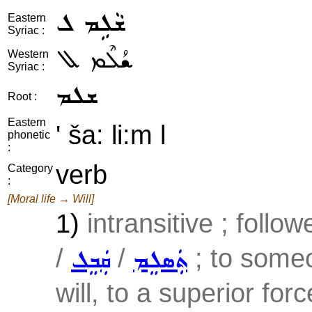
ܫܵܠܹܡ ܠ
Eastern
Syriac :
ܫܳܠܶܡ ܠ
Western
Syriac :
ܫܠܡ
Root :
Eastern
' ša: li:m l
phonetic
:
verb
Category
:
[Moral life → Will]
1)
intransitive ; follo
/
/
; to someo
ܬܲܣܠܸܡ
ܩܲܒܸܠ
will, to a superior forc