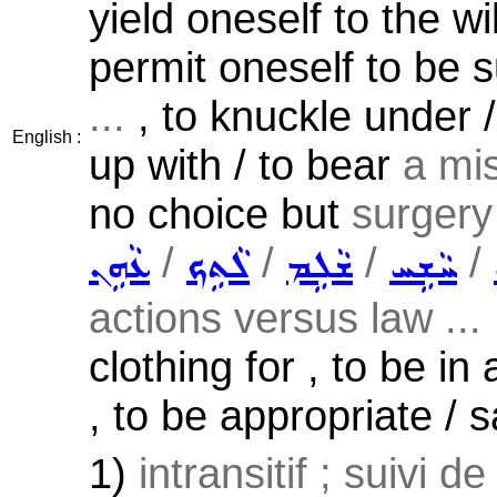
yield oneself to the wi
permit oneself to be 
...
, to knuckle under / 
English :
up with / to bear
a mis
no choice but
surgery 
/
/
/
/
ܚܵܫܹܚ
ܫܵܠܹܡ
ܠܵܬܹܟ
ܥܵܗܹܢ
actions versus law ...
clothing for , to be in
, to be appropriate / s
1)
intransitif ; suivi d