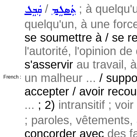
/
; à quelqu'u
ܬܲܣܠܸܡ
ܩܲܒܸܠ
quelqu'un, à une force
se soumettre à / se re
l'autorité, l'opinion de
s'asservir
au travail, à
un malheur ...
/ suppo
French :
accepter / avoir reco
...
; 2)
intransitif ; voi
; paroles, vêtements, a
concorder avec
des fa