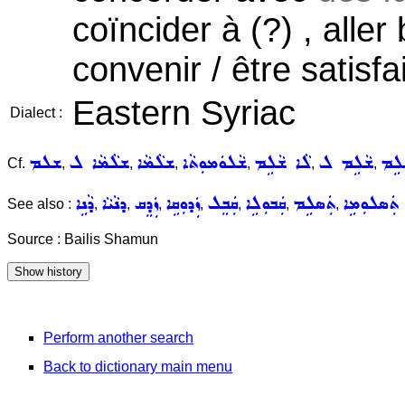
coïncider à (?) , aller
convenir / être satisf
Eastern Syriac
Dialect :
ܠܹܡ
ܫܵܠܹܡ ܠ
ܠܵܐ ܫܵܠܹܡ
ܫܵܠܘܿܡܘܼܬܵܐ
ܫܠܵܡܵܐ
ܫܠܵܡܵܐ ܠ
ܫܠܡ
Cf.
,
,
,
,
,
,
ܬܲܣܠܘܼܡܹܐ
ܬܲܣܠܹܡ
ܩܲܒܘܼܠܹܐ
ܩܲܒܸܠ
ܙܲܕܘܼܩܹܐ
ܙܲܕܸܩ
ܕܢܵܝܵܐ
ܕܵܢܹܐ
See also :
,
,
,
,
,
,
,
Source : Bailis Shamun
Perform another search
Back to dictionary main menu