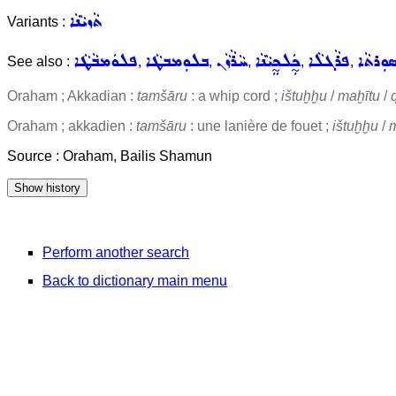
ܬܵܙܝܵܢܵܐ
Variants :
ܘܼܪܬܵܐ
ܦܪܵܓܠܵܐ
ܟ̰ܲܠܟ̰ܸܝܵܢܵܐ
ܚܵܪܵܙܵܢ
ܒܠܘܼܡܒܛܵܐ
ܦܠܘܿܡܒܵܛܵܐ
See also :
,
,
,
,
,
Oraham ; Akkadian :
tamšāru
: a whip cord ;
ištuḫḫu
/
maḫītu
/
Oraham ; akkadien :
tamšāru
: une lanière de fouet ;
ištuḫḫu
/
m
Source : Oraham, Bailis Shamun
Perform another search
Back to dictionary main menu