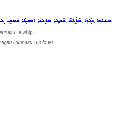
ܡܥܲܠܒ݂ܵܐ
ܢܲܓܵܕܵܐ
ܡܵܪܲܓ݂ܢܵܐ
ܫܵܘܛܵܐ
ܡܵܪܲܓܢܵܐ
ܐܸܣܩܛܵܐ
ܩܲܡܟ̰ܝܼ
ܓܣ
,
,
,
,
,
,
,
qinnazu
: a whip
aḫītu
/
qinnazu
: un fouet