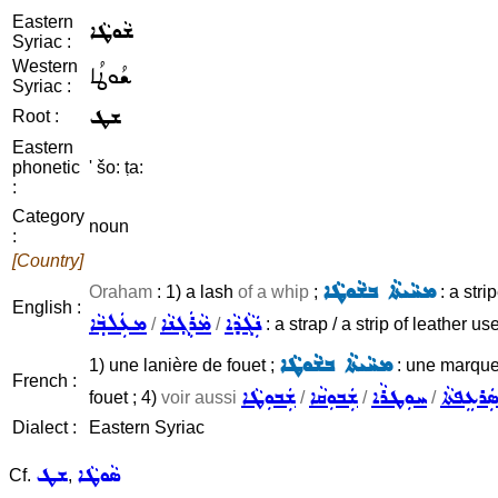
Eastern
ܫܵܘܛܵܐ
Syriac :
Western
ܫܳܘܛܳܐ
Syriac :
ܫܛ
Root :
Eastern
phonetic
' šo: ṭa:
:
Category
noun
:
[Country]
ܡܚܵܝܬܵܐ ܒܫܵܘܛܵܐ
Oraham
: 1) a lash
of a whip
;
: a stri
English :
ܢܲܓܵܕܵܐ
ܡܵܪܲܓ݂ܢܵܐ
ܡܥܲܠܒ݂ܵܐ
/
/
: a strap / a strip of leather us
ܡܚܵܝܬܵܐ ܒܫܵܘܛܵܐ
1) une lanière de fouet ;
: une marque 
French :
ܲܪܥܸܦܬܵܐ
ܚܘܼܛܪܵܐ
ܫܲܒܘܼܩܵܐ
ܫܲܒܘܼܛܵܐ
fouet ; 4)
voir aussi
/
/
/
Dialect :
Eastern Syriac
ܣܵܘܛܵܐ
ܫܛ
Cf.
,