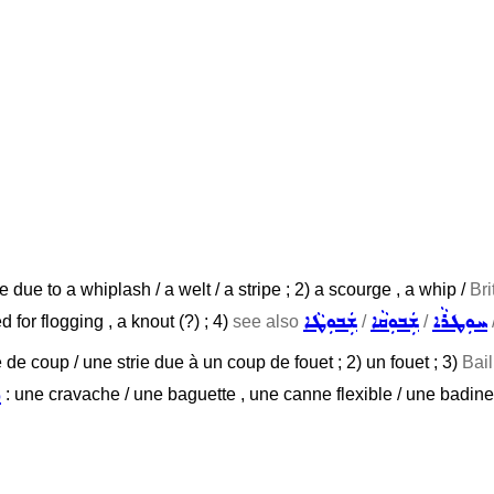
pe due to a whiplash / a welt / a stripe ; 2) a scourge , a whip /
Bri
ܚܘܼܛܪܵܐ
ܫܲܒܘܼܩܵܐ
ܫܲܒܘܼܛܵܐ
ed for flogging , a knout (?) ; 4)
see also
/
/
de coup / une strie due à un coup de fouet ; 2) un fouet ; 3)
Bail
ܣ
: une cravache / une baguette , une canne flexible / une badine 