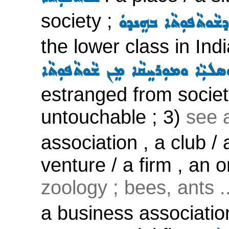
society ;
ܫܵܘܬܵܦܘܼܬܵܐ ܒܗܸܢܕܘܿ
the lower class in Ind
ܼܣܠܝܼܵܐ ܘܡܘܼܪܚܸܩܵܐ ܡܸܢ ܫܵܘܬܵܦܘܼܬܵܐ
estranged from society
untouchable ; 3)
see 
association , a club / 
venture / a firm , an o
zoology ; bees, ants ..
a business association