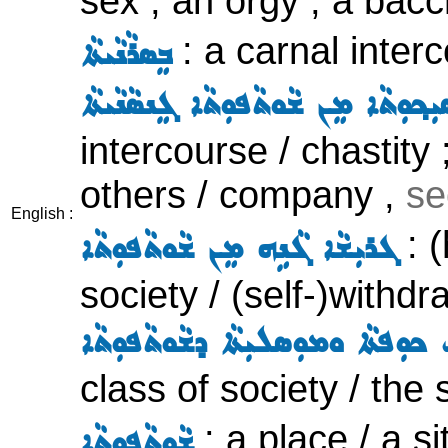
sex , an orgy , a bacc
: a carnal interc
ܒܸܣܪܵܢܵܝܬܵܐ
ܼܟ݂ܘܼܬܵܐ ܡܸܢ ܫܵܘܬܵܦܘܼܬܵܐ ܓܸܢܣܵܢܵܝܬܵܐ
intercourse / chastity
others / company ,
s
English :
: (
ܓܪܝܼܫܵܐ ܓܵܢܹܗ ܡܸܢ ܫܵܘܬܵܦܘܼܬܵܐ
society / (self-)withdr
ܟܘܼܦܬܵܐ ܘܡܘܼܣܠܝܼܬܵܐ ܕܫܵܘܬܵܦܘܼܬܵܐ
class of society / the
: a place / a si
ܫܵܘܬܵܦܘܼܬܵܐ