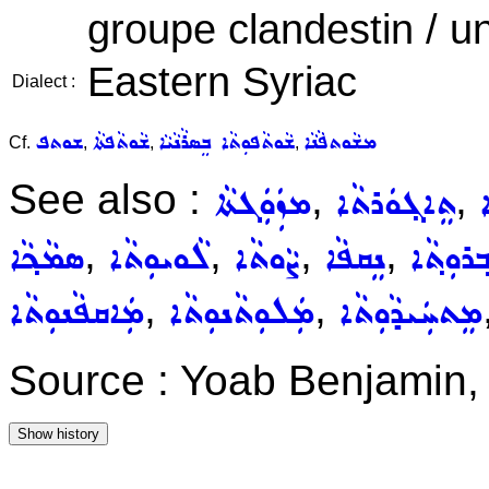
groupe clandestin / un
Eastern Syriac
Dialect :
ܡܫܵܘܬܦܵܢܵܐ
ܫܵܘܬܵܦܘܼܬܵܐ ܒܸܣܪܵܢܵܝܵܐ
ܫܵܘܬܵܦܬܵܐ
ܫܘܬܦ
Cf.
,
,
,
See also :
,
,
ܬܸܐܓ݂ܘܿܪܬܵܐ
ܡܙܲܘܲܓܬܵܐ
,
,
,
,
݂ܪܘܼܬ݂ܵܐ
ܢܸܩܦܵܐ
ܨܵܘܬܵܐ
ܠܵܘܝܘܼܬܵܐ
ܣܡܵܟ݂ܵܐ
,
,
ܡܸܬܚܲܝܕܵܘܼܬܵܐ
ܡܲܠܘܼܬܵܢܘܼܬܵܐ
ܡܲܐܩܦܵܢܘܼܬܵܐ
Source : Yoab Benjamin,