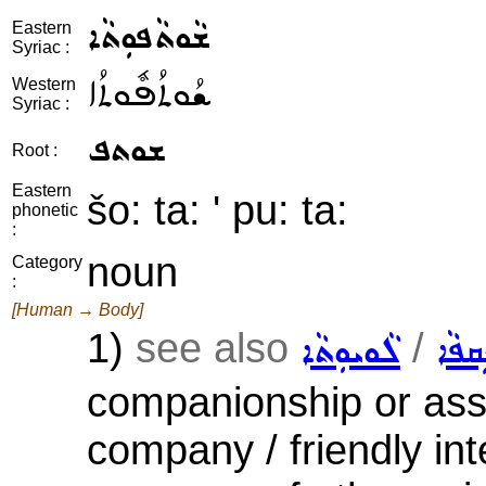
ܫܵܘܬܵܦܘܼܬܵܐ
Eastern
Syriac :
ܫܳܘܬܳܦܽܘܬܳܐ
Western
Syriac :
ܫܘܬܦ
Root :
Eastern
šo: ta: ' pu: ta:
phonetic
:
noun
Category
:
[Human → Body]
1)
see also
/
ܸܩܦܵܐ
ܠܵܘܝܘܼܬܵܐ
companionship or asso
company / friendly int