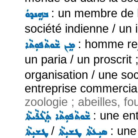
: un membre de la
ܒܗܸܢܕܘܿ
société indienne / un 
: homme reje
ܡܸܢ ܫܵܘܬܵܦܘܼܬܵܐ
un paria / un proscrit 
organisation / une soc
entreprise commerciale
zoologie ; abeilles, fo
: une en
ܫܵܘܬܵܦܘܼܬܵܐ ܬܲܓܵܪܵܝܬܵܐ
/
: une
ܣܝܼܥܬܵܐ ܛܫܝܼܬܵܐ
ܛܫܝܼܬܵܐ