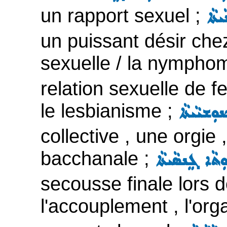
un rapport sexuel ;
ܝܬܵܐ
un puissant désir che
sexuelle / la nympho
relation sexuelle de 
le lesbianisme ;
ܘܼܫܝܵܝܬܵܐ
collective , une orgie
bacchanale ;
ܬܵܐ ܓܸܢܣܵܝܬܵܐ
secousse finale lors d
l'accouplement , l'or