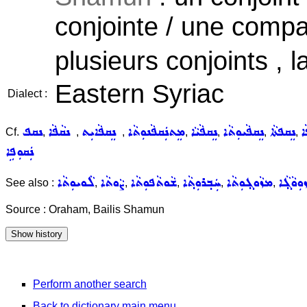
conjointe / une comp
plusieurs conjoints , l
Eastern Syriac
Dialect :
ܐ
ܢܸܩܦܬܵܐ
ܢܸܩܦܵܝܘܼܬܵܐ
ܢܸܩܦܵܝܵܐ
ܡܸܬܢܲܩܦܵܢܘܼܬܵܐ
ܢܸܩܦܵܐܝܼܬ
ܢܩܵܦܵܐ
ܢܩܦ
Cf.
,
,
,
,
,
,
,
ܢܲܩܘܼܦܹܐ
ܙܘܼܘܵܓ݂ܵܐ
ܡܙܵܘܓ݂ܘܼܬܵܐ
ܚܲܒ݂ܪܘܼܬ݂ܵܐ
ܫܵܘܬܵܦܘܼܬܵܐ
ܨܵܘܬܵܐ
ܠܵܘܝܘܼܬܵܐ
See also :
,
,
,
,
,
Source : Oraham, Bailis Shamun
Perform another search
Back to dictionary main menu