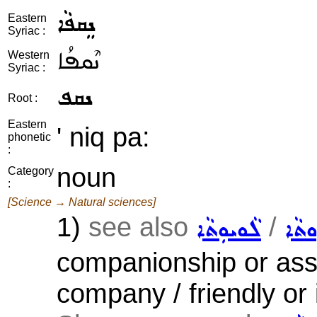
ܢܸܩܦܵܐ
Eastern
Syriac :
ܢܶܩܦܳܐ
Western
Syriac :
ܢܩܦ
Root :
Eastern
' niq pa:
phonetic
:
noun
Category
:
[Science → Natural sciences]
1)
see also
/
ܘܬܵܐ
ܠܵܘܝܘܼܬܵܐ
companionship or asso
company / friendly or 