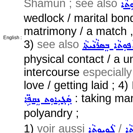
Shamun ; see also
ܼܬܵܐ
wedlock / marital bond
matrimony / a match 
English :
3)
see also
ܦܘܼܬܵܐ ܒܸܣܪܵܢܵܝܬܵܐ
physical contact / a u
intercourse
especially
love / getting laid ; 4)
: taking ma
ܣܲܓܝܼܐܘܼܬ ܢܸܩܦܹ̈ܐ
polyandry ;
1)
voir aussi
/
ܵܐ
ܠܵܘܝܘܼܬܵܐ