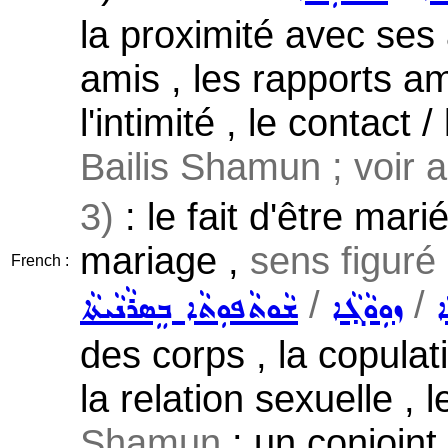
la proximité avec ses
amis , les rapports am
l'intimité , le contact /
Bailis Shamun ; voir 
3)
: le fait d'être mari
mariage ,
sens figuré
French :
/
/
ܐ
ܙܘܼܘܵܓ݂ܵܐ
ܫܵܘܬܵܦܘܼܬܵܐ ܒܸܣܪܵܢܵܝܬܵܐ
des corps , la copulati
la relation sexuelle , 
Shamun
: un conjoin