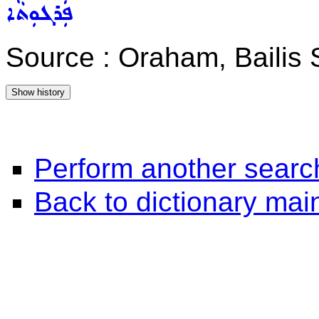
ܦܲܪܓܘܼܬܵܐ
Source : Oraham, Bailis
Perform another searc
Back to dictionary ma