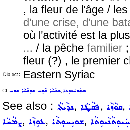
, la fleur de l'âge / le
d'une crise, d'une batai
où l'activité est la pl
...
/ la pêche
familier
;
fleur (?) , le premier c
Eastern Syriac
Dialect :
ܡܫܲܘܚܵܢܘܼܬܵܐ
ܫܘܵܚܵܐ
ܫܵܘܹܚ
ܫܘܼܘܵܚܵܐ
ܫܘܚ
Cf.
,
,
,
,
See also :
,
,
,
ܩܘܵܙܵܐ
ܦܩܵܛܵܐ
ܢܕܵܝܬܵܐ
,
,
,
ܚܲܝܘܼܬܵܢܵܝܘܼܬܵܐ
ܫܘܝܼܚܘܼܬܵܐ
ܥܘܼܙܵܐ
ܨܡܵܚܵܐ