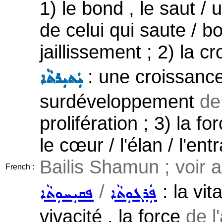
1) le bond , le saut / u
de celui qui saute / bond
jaillissement ; 2) la cr
: une croissanc
ܝܲܬܝܼܪܬܵܐ
surdéveloppement
de
prolifération ; 3) la forc
le cœur / l'élan / l'ent
Bailis Shamun ; voir 
French :
/
: la vita
ܦܲܪܓܘܼܬܵܐ
ܦܩܝܼܚܘܼܬܵܐ
vivacité , la force
de l'