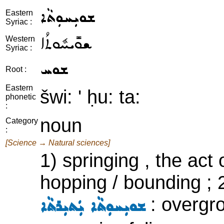
ܫܘܝܼܚܘܼܬܵܐ
Eastern
Syriac :
ܫܘܺܝܚܽܘܬܳܐ
Western
Syriac :
ܫܘܚ
Root :
Eastern
šwi: ' ḥu: ta:
phonetic
:
noun
Category
:
[Science → Natural sciences]
1) springing , the act 
hopping / bounding ; 2
: overgro
ܫܘܝܼܚܘܼܬܵܐ ܝܲܬܝܼܪܬܵܐ