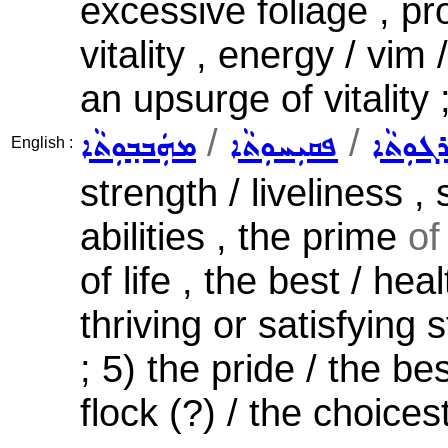
excessive foliage , prol
vitality , energy / vim
an upsurge of vitality 
/
/
ܪܓܘܼܬܵܐ
ܦܩܝܼܚܘܼܬܵܐ
ܡܗܲܒܒ݂ܘܼܬܵܐ
English :
strength / liveliness ,
abilities , the prime
of 
of life , the best / hea
thriving or satisfying 
; 5) the pride / the be
flock (?) / the choicest