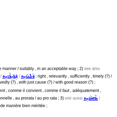
ble manner / suitably , in an acceptable way ; 2)
see also
ܘܵܠܝܵܐܝܼܬ
ܫܲܪܝܼܪܵܐܝܼܬ
/
/
: right , relevantly , sufficiently , timely (?) /
servedly (?) , with just cause (?) / with good reason (?) ;
nt , comme il convient , comme il faut , adéquatement ,
ܥܵܗܢܵܐܝܼܬ
nelle , au prorata / au pro rata ; 3)
voir aussi
/
, de manière bien méritée ;