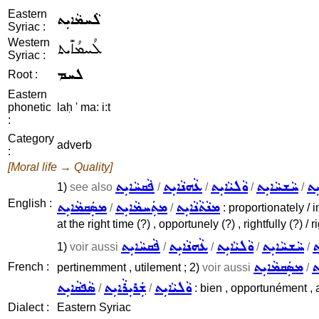
Eastern
ܠܵܚܡܵܐܝܼܬ
Syriac :
Western
ܠܳܚܡܳܐܺܝܬ
Syriac :
ܠܚܡ
Root :
Eastern
phonetic
laḥ ' ma: i:t
:
Category
adverb
:
[Moral life → Quality]
ܼܬ
ܚܵܫܚܵܐܝܼܬ
ܘܵܠܝܵܐܝܼܬ
ܥܵܗܢܵܐܝܼܬ
ܦܵܩܚܵܐܝܼܬ
1)
see also
/
/
/
/
English :
ܡܣܲܩܡܵܐܝܼܬ
ܡܬܲܚܡܵܐܝܼܬ
ܡܢܵܬܵܢܵܐܝܼܬ
/
/
: proportionately / 
at the right time (?) , opportunely (?) , rightfully (?) /
ܬ
ܚܵܫܚܵܐܝܼܬ
ܘܵܠܝܵܐܝܼܬ
ܥܵܗܢܵܐܝܼܬ
ܦܵܩܚܵܐܝܼܬ
1)
voir aussi
/
/
/
/
ܬ
ܡܣܲܩܡܵܐܝܼܬ
French :
pertinemment , utilement ; 2)
voir aussi
/
ܘܵܠܝܵܐܝܼܬ
ܫܲܪܝܼܪܵܐܝܼܬ
ܣܵܦܩܵܐܝܼܬ
/
/
: bien , opportunément , a
Dialect :
Eastern Syriac