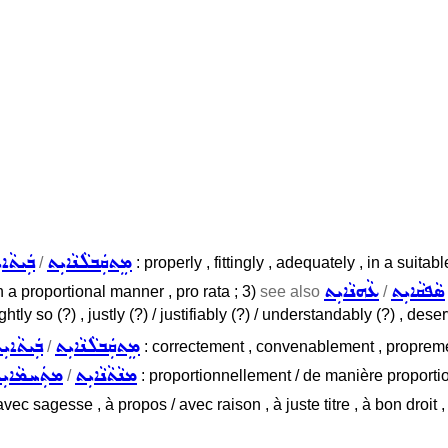
ܡܸܬܩܲܒܠܵܢܵܐܝܼܬ
ܒܲܝܬܵܐܝ
/
: properly , fittingly , adequately , in a suita
ܣܵܦܩܵܐܝܼܬ
ܥܵܗܢܵܐܝܼܬ
in a proportional manner , pro rata ; 3)
see also
/
 rightly so (?) , justly (?) / justifiably (?) / understandably (?) , de
ܡܸܬܩܲܒܠܵܢܵܐܝܼܬ
ܒܲܝܬܵܐܝܼ
/
: correctement , convenablement , propreme
ܡܢܵܬܵܢܵܐܝܼܬ
ܡܬܲܚܡܵܐܝܼ
/
: proportionnellement / de manière proportion
vec sagesse , à propos / avec raison , à juste titre , à bon droit 