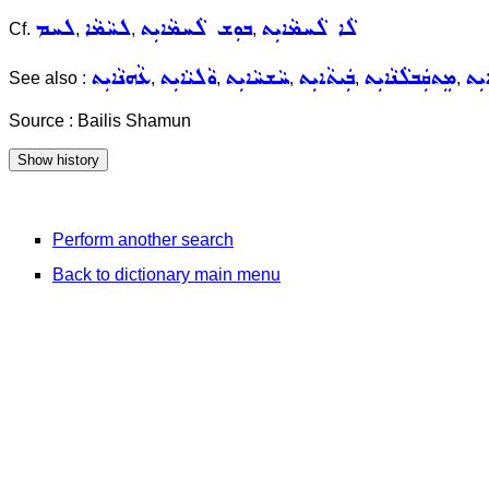
ܠܵܐ ܠܵܚܡܵܐܝܼܬ
ܒܘܼܫ ܠܵܚܡܵܐܝܼܬ
ܠܚܵܡܵܐ
ܠܚܡ
Cf.
,
,
,
ܝܼܬ
ܡܸܬܩܲܒܠܵܢܵܐܝܼܬ
ܒܲܝܬܵܐܝܼܬ
ܚܵܫܚܵܐܝܼܬ
ܘܵܠܝܵܐܝܼܬ
ܥܵܗܢܵܐܝܼܬ
See also :
,
,
,
,
,
Source : Bailis Shamun
Perform another search
Back to dictionary main menu