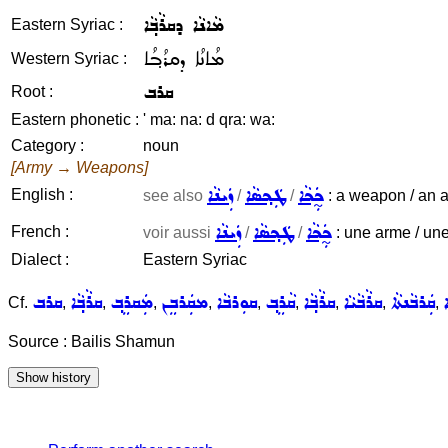
ܡܵܐܢܵܐ ܕܩܪܵܒ݂ܵܐ
Eastern Syriac :
ܡܳܐܢܳܐ ܕܩܪܳܒ݂ܳܐ
Western Syriac :
ܩܪܒ
Root :
Eastern phonetic :
' ma: na: d qra: wa:
Category :
noun
[Army → Weapons]
ܟ̰ܲܟܵܐ
ܛܲܟ݂ܣܵܐ
ܙܲܝܢܵܐ
English :
see also
/
/
: a weapon / an 
ܟ̰ܲܟܵܐ
ܛܲܟ݂ܣܵܐ
ܙܲܝܢܵܐ
French :
voir aussi
/
/
: une arme / un
Dialect :
Eastern Syriac
ܩܲܪܒܵܢܬܵܐ
ܩܪܵܒܵܝܵܐ
ܩܪܵܒ݂ܵܐ
ܩܵܪܸܒ݂
ܩܘܼܪܒܵܐ
ܡܩܲܪܒܸܢ
ܡܲܩܪܸܒ݂
ܩܪܵܒ݂ܵܐ
ܩܪܒ
Cf.
,
,
,
,
,
,
,
,
,
Source : Bailis Shamun