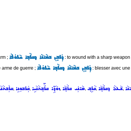
ܕܲܪܒܸܢ ܒܡܵܐܢܵܐ ܕܩܪܵܒ݂ܐ ܚܵܪܘܿܦܵܐ
arm ;
: to wound with a sharp weapon 
ܕܲܪܒܸܢ ܒܡܵܐܢܵܐ ܕܩܪܵܒ݂ܐ ܚܵܪܘܿܦܵܐ
e arme de guerre ;
: blesser avec une
ܢܵܐ
ܫܵܥܬܵܐ ܕܩܪܵܒ݂ܵܐ
ܩܵܪܹܒ݂
ܡܵܐܢܲܝ ܩܪܵܒ݂ܵܐ
ܙܘܵܕܹ̈ܐ ܩܪܵ̈ܒ݂ܬܵܢܵܝܹܐ
ܩܲܪܒܘܼܢܹܐ
ܩܪܲܒܬܵܢܵܐ
,
,
,
,
,
,