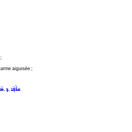
;
 arme aiguisée ;
ܩܪܵܒ݂ܵܐ
ܕ
ܡܵܐ
,
,