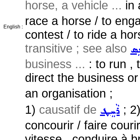
horse, a vehicle ...
in 
race a horse / to eng
English :
contest / to ride a hor
transitive ; see also
ܸܣ
business ...
: to run ,
direct the business or 
an organisation ;
1)
causatif de
; 2)
ܪܵܚܸܛ
concourir / faire cour
vitesse , conduire à b