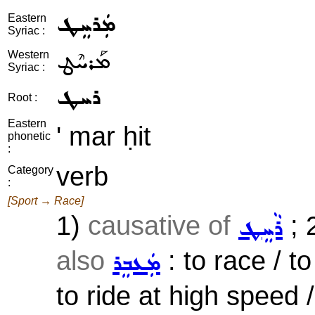
ܡܲܪܚܸܛ
Eastern
Syriac :
ܡܰܪܚܶܛ
Western
Syriac :
ܪܚܛ
Root :
Eastern
' mar ḥit
phonetic
:
verb
Category
:
[Sport → Race]
1)
causative of
; 
ܪܵܚܸܛ
also
: to race / t
ܡܲܥܒܸܪ
to ride at high speed 