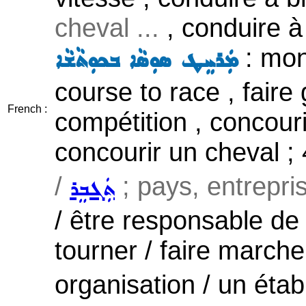
cheval ...
, conduire à
: mon
ܡܲܪܚܸܛ ܣܘܼܣܵܐ ܒܟܘܼܬܵܫܵܐ
course to race , faire
French :
compétition , concouri
concourir un cheval ;
/
; pays, entrepris
ܬܲܓܒܸܪ
/ être responsable de ,
tourner / faire marche
organisation / un étab