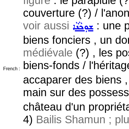
figuré
: le parapluie (?)
couverture (?) / l'ano
voir aussi
: une p
ܫܘܼܟܵܢܵܐ
biens fonciers , un do
médiévale
(?) , les po
biens-fonds / l'hérita
French :
accaparer des biens , 
main sur des possess
château d'un propriét
4)
Bailis Shamun ; plur