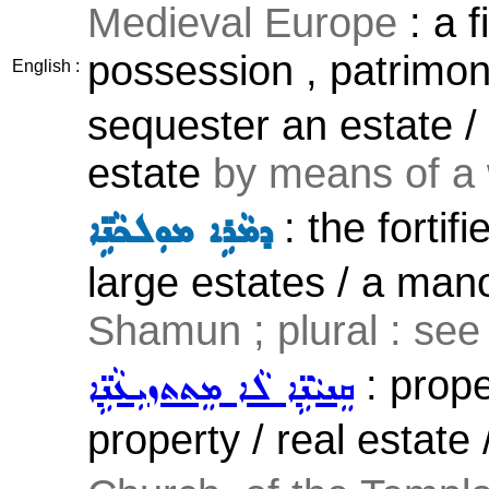
Medieval Europe
: a f
possession , patrimon
English :
sequester an estate /
estate
by means of a w
: the fortif
ܕܡܵܪܹܐ ܡܘܼܠܟܵܢܹ̈ܐ
large estates / a man
Shamun ; plural : see
: prope
ܩܸܢܝܵܢܹ̈ܐ ܠܵܐ ܡܸܬܬܙܝܼܥܵܢܹ̈ܐ
property / real estate 