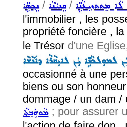
/
/
ܹܐ ܠܵܐ ܡܸܬܬܙܝܼܥܵܢܹ̈ܐ
ܩܸܢܝܵܢܵܐ
ܢܸܟ݂ܣܹ̈ܐ
l'immobilier , les poss
propriété foncière , la
le Trésor
d'une Eglise
 ܠܡܘܼܠܟܵܢܹ̈ܐ ܝܲܢ ܠܐܝܼܩܵܪܵܐ ܕܐ݇ܢܵܫܵܐ
occasionné à une per
biens ou son honneur /
dommage / un dam / u
; pour assurer 
ܡܵܘܗܲܒ݂ܬܵܐ
l'action de faire don ,