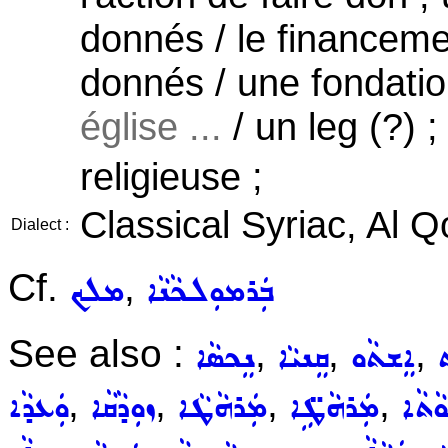
donnés / le financemen
donnés / une fondati
église ...
/ un leg (?) 
religieuse ;
Classical Syriac, Al 
Dialect :
Cf.
,
ܒܲܪܡܘܼܠܟܵܢܵܐ
ܡܠܟ
See also :
,
,
,
ܬ
ܐܸܫܬܵܘ
ܩܸܢܝܵܐ
ܢܸܟܣܵܐ
,
,
,
,
ܘܵܬܵܐ
ܡܲܪܗܵܛܹ̈ܐ
ܡܲܪܗܵܛܵܐ
ܙܘܼܕܵܩܵܐ
ܘܲܥܕܵܐ