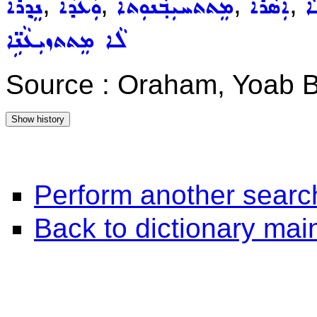
,
,
,
,
ܐ
ܐܲܣܵܪܵܐ
ܡܸܬܬܚܝܼܒ݂ܵܢܘܼܬܵܐ
ܘܲܥܕܵܐ
ܢܸܕ݂ܪܵܐ
ܠܵܐ ܡܸܬܬܙܝܼܥܵܢܹ̈ܐ
Source : Oraham, Yoab B
Perform another searc
Back to dictionary ma