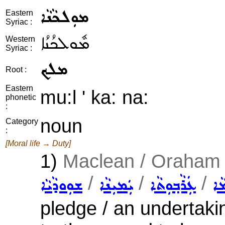
ܡܘܼܠܟܵܢܵܐ
Eastern
Syriac :
ܡܽܘܠܟܳܢܳܐ
Western
Syriac :
ܡܠܟ
Root :
Eastern
mu:l ' ka: na:
phonetic
:
noun
Category
:
[Moral life → Duty]
1)
Maclean / Oraham :
/
/
/
ܵܐ
ܥܲܪܵܒ݂ܘܼܬܵܐ
ܝܲܡܝܼܢܵܐ
ܫܘܼܘܕܵܝܵܐ
pledge / an undertakin