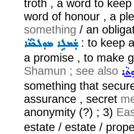
troth , a word to keep
word of honour , a p
something
/ an obligat
: to keep a
ܫܲܡܠܹܐ ܡܘܼܠܟܵܢܵܐ
a promise , to make 
Shamun ; see also
ܘܼܬܵܐ
something that secure
assurance , secret
me
anonymity (?) ; 3)
Eas
estate / estate / prope