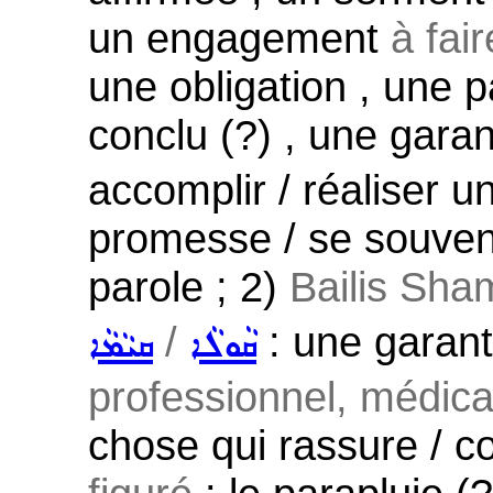
un engagement
à fai
une obligation , une 
conclu (?) , une garan
accomplir / réaliser u
promesse / se souveni
parole ; 2)
Bailis Sha
/
: une garant
ܩܵܘܠܵܐ
ܩܝܵܡܵܐ
professionnel, médical
chose qui rassure / co