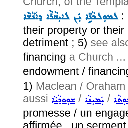
Church, of the Templar
: 
ܠܡܘܼܠܟܵܢܹ̈ܐ ܝܲܢ ܠܐܝܼܩܵܪܵܐ ܕܐ݇ܢܵܫܵܐ
their property or their
detriment ; 5)
see al
financing
a Church ...
endowment / financin
1)
Maclean / Oraham :
aussi
/
/
݂ܘܼܬܵܐ
ܝܲܡܝܼܢܵܐ
ܫܘܼܘܕܵܝܵܐ
promesse / un engage
affirmée , un serment 