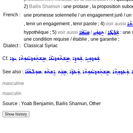
2)
Bailis Shamun
: une protase , la proposition sub
French :
une promesse solennelle / un engagement juré / un t
ܬܵܐ
, tenir un engagement , tenir parole ; 4)
voir aussi
ܫܲܪܛܵܐ
ܬܸܢܘܲܝ
ܩܝܵܡܵܐ
hypothèque ; 5)
voir aussi
/
/
: une 
une condition requise / établie , une garantie ;
Dialect :
Classical Syriac
ܫܲܘܕܘܼܝܹܐ
ܫܲܘܕܹܐ
ܡܸܫܬܵܘܕܝܵܢܵܐ
ܡܸܫܬܲܘܕܝܵܢܘܼܬܵܐ
ܝܕܐ
Cf.
,
,
,
,
ܐ
ܘܲܥܕܘܼܬ݂ܵܐ
ܡܸܫܬܲܘܕܝܵܢܘܼܬܵܐ
ܘܲܥܕܵܐ
ܡܸܢܲܬ
ܐܸܫܬܵܘ
ܡܘܼܠܟܵܢܵܐ
See also :
,
,
,
,
,
,
masculine
masculin
Source : Yoab Benjamin, Bailis Shamun, Other