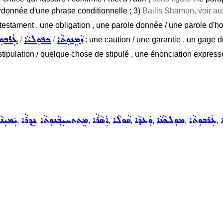
ordonnée d'une phrase conditionnelle ; 3)
Bailis Shamun, voir au
estament , une obligation , une parole donnée / une parole d'ho
ܙܵܡܸܢܘܼܬܵܐ
ܟܦܘܼܠܝܵܐ
ܥܲܪܒܘܼ
/
/
: une caution / une garantie , un gage 
stipulation / quelque chose de stipulé , une énonciation expres
ܥܲܪܒܘܼܬܵܐ
ܡܘܼܠܟܵܢܵܐ
ܘܲܥܕܵܐ
ܩܵܘܠܵܐ
ܐܲܣܵܪܵܐ
ܡܸܬܬܚܝܼܒ݂ܵܢܘܼܬܵܐ
ܢܸܕ݂ܪܵܐ
ܝܲܡܝܼܢܵ
,
,
,
,
,
,
,
,