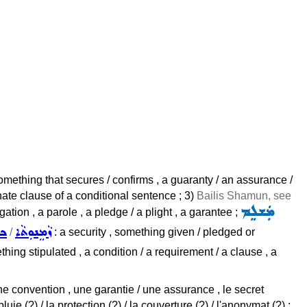
omething that secures / confirms , a guaranty / an assurance /
nate clause of a conditional sentence ; 3)
Bailis Shamun, see
ܡܲܫܠܸܡ
tion , a parole , a pledge / a plight , a garantee ;
ܙܵܡܸܢܘܼܬܵܐ
ܟܦ
/
: a security , something given / pledged or
thing stipulated , a condition / a requirement / a clause , a
e convention , une garantie / une assurance , le secret
luie (?) / la protection (?) / la couverture (?) / l'anonymat (?) ;