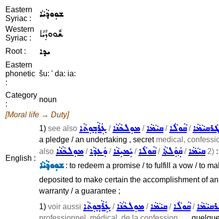
Eastern
ܫܘܼܘܕܵܝܵܐ
Syriac :
Western
ܫܽܘܘܕܳܝܳܐ
Syriac :
ܝܕܐ
Root :
Eastern
phonetic
šu: ' da: ia:
:
Category
noun
:
[Moral life → Duty]
ܵܪܩܝܵܡܵܐ
ܩܵܘܠܵܐ
ܩܝܵܡܵܐ
ܡܘܼܠܟܵܢܵܐ
ܥܲܪܵܒ݂ܘܼܬܵܐ
1)
see also
/
/
/
/
a pledge / an undertaking , secret
medical, confessio
ܩܝܵܡܵܐ
ܩܲܘܲܠܬܵܐ
ܩܵܘܠܵܐ
ܝܲܡܝܼܢܵܐ
ܘܲܥܕܵܐ
ܡܘܼܠܟܵܢܵܐ
also
/
/
/
/
/
2)
:
English :
ܫܘܼܘܕܵܝܵܐ
: to redeem a promise / to fulfill a vow / to 
deposited to make certain the accomplishment of an 
warranty / a guarantee ;
ܩܝܵܡܵܐ
ܩܵܘܠܵܐ
ܩܝܵܡܵܐ
ܡܘܼܠܟܵܢܵܐ
ܥܲܪܵܒ݂ܘܼܬܵܐ
1)
voir aussi
/
/
/
/
professionnel, médical, de la confession ...
, quelque 