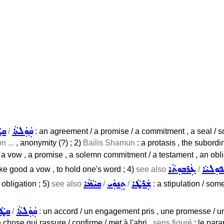
ܩܲܘܲܠܬܵܐ
ܩܛ
/
: an agreement / a promise / a commitment , a seal / s
n ...
, anonymity (?) ; 2)
Bailis Shamun
: a protasis , the subordi
 a vow , a promise , a solemn commitment / a testament , an obliga
ܘܼܠܝܵܐ
ܥܲܪܒܘܼܬܵܐ
make good a vow , to hold one's word ; 4)
see also
/
ܫܲܪܛܵܐ
ܬܸܢܘܲܝ
ܩܝܵܡܵܐ
obligation ; 5)
see also
/
/
: a stipulation / some
ܩܲܘܲܠܬܵܐ
ܩܛܵܪ
/
: un accord / un engagement pris , une promesse / un
chose qui rassure / confirme / met à l'abri ,
sens figuré
: le parap