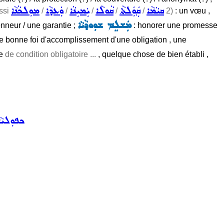
ܩܝܵܡܵܐ
ܩܲܘܲܠܬܵܐ
ܩܵܘܠܵܐ
ܝܲܡܝܼܢܵܐ
ܘܲܥܕܵܐ
ܡܘܼܠܟܵܢܵܐ
ssi
/
/
/
/
/
2)
: un vœu ,
ܡܲܫܠܸܡ ܫܘܼܘܕܵܝܵܐ
nneur / une garantie ;
: honorer une promesse
de bonne foi d'accomplissement d'une obligation , une
se
de condition obligatoire ...
, quelque chose de bien établi ,
ܟܦܘܼܠܝܵܐ