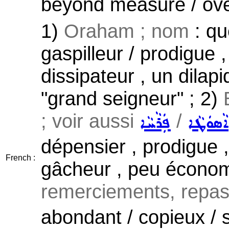
beyond measure / over
1)
Oraham ; nom
: qu
gaspilleur / prodigue 
dissipateur , un dilapi
"grand seigneur" ; 2)
; voir aussi
/
ܐܵܣܘܿܛܵܐ
ܦܲܪܵܚܵܐ
dépensier , prodigue ,
French :
gâcheur , peu économ
remerciements, repas .
abondant / copieux / 