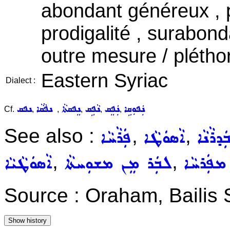
abondant généreux , 
prodigalité , surabond
outre mesure / pléthor
Eastern Syriac
Dialect :
ܢܲܦܘܼܩܹܐ
ܢܲܦܸܩ
ܢܵܦܹܩ
ܢܸܦܩܬܵܐ
ܢܦܵܩܵܐ
ܢܦܩ
Cf.
,
,
,
,
,
See also :
,
,
ܕܪܵܢܵܐ
ܐܵܣܘܿܛܵܐ
ܦܲܪܵܚܵܐ
,
,
ܡܦܲܪܚܵܐ
ܠܒܲܪ ܡܸܢ ܡܫܘܼܚܬܵܐ
ܐܵܣܘܿܛܵܝܵܐ
Source : Oraham, Bailis