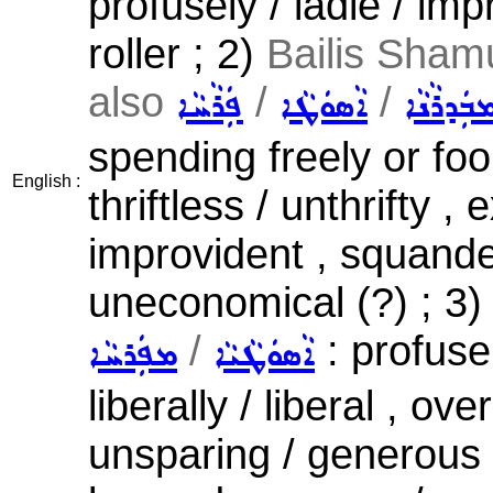
profusely / ladle / imp
roller ; 2)
Bailis Shamu
also
/
/
ܒܲܕܪܵܢܵܐ
ܐܵܣܘܿܛܵܐ
ܦܲܪܵܚܵܐ
spending freely or fool
English :
thriftless / unthrifty ,
improvident , squande
uneconomical (?) ; 3
/
: profuse
ܐܵܣܘܿܛܵܝܵܐ
ܡܦܲܪܚܵܐ
liberally / liberal , ov
unsparing / generous 