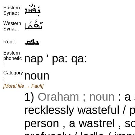
ܢܲܦܵܩܵܐ
Eastern
Syriac :
ܢܰܦܳܩܳܐ
Western
Syriac :
ܢܦܩ
Root :
Eastern
nap ' pa: qa:
phonetic
:
noun
Category
:
[Moral life → Fault]
1)
Oraham ; noun
: a 
recklessly wasteful / p
person , a wastrel ,