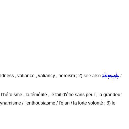
ܥܲܙܝܼܙܘܼܬܵܐ
oldness , valiance , valiancy , heroism ; 2)
see also
/
 l'héroïsme , la témérité , le fait d'être sans peur , la grandeur
le dynamisme / l'enthousiasme / l'élan / la forte volonté ; 3) le