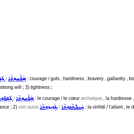
ܡܲܪܵܚܘܼܬܵܐ
ܓܲܒ
/
: courage / guts , hardiness , bravery , gallantry , b
 strong will ; 3) tightness ;
ܡܲܪܵܚܘܼܬܵܐ
ܓܲܒ݂ܪܘܼܬ
/
: le courage / le cœur
archaïque
, la hardiesse ,
ܚܲܝܠܬܵܢܘܼܬܵܐ
ܥܲܙܝܼܙܘܼܬܵܐ
lance ; 2)
voir aussi
/
: la virilité / l'allant , 