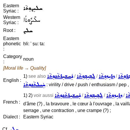
Eastern
ܚܠܝܼܨܘܼܬܵܐ
Syriac :
Western
ܚܠܺܝܨܽܘܬܳܐ
Syriac :
ܚܠܨ
Root :
Eastern
phonetic
ḥli: ' ṣu: ta:
:
Category
noun
:
[Moral life → Quality]
݂ܪܘܼܬܵܐ
ܙܪܝܼܙܘܼܬܵܐ
ܠܒ݂ܝܼܒ݂ܘܼܬܵܐ
ܢܲܚܫܝܼܪܬܵܢܘܼܬܵܐ
1)
see also
/
/
/
English :
ܚܲܝܠܬܵܢܘܼܬܵܐ
: virility / drive / push / enthusiasm / pep ,
ܵܐ
ܙܪܝܼܙܘܼܬܵܐ
ܠܒ݂ܝܼܒ݂ܘܼܬܵܐ
ܢܲܚܫܝܼܪܬܵܢܘܼܬܵܐ
1) 2)
voir aussi
/
/
/
French :
d'âme (?) , la bravoure , le cœur à l'ouvrage , la vail
serrage , une contraction , une crampe (?) ;
Dialect :
Eastern Syriac
ܚܠܨ
Cf.