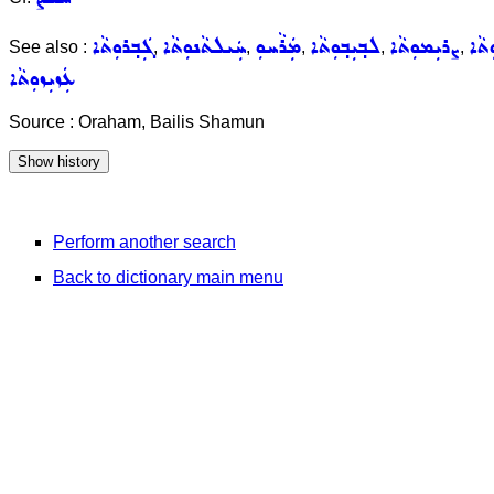
ܬܵܐ
ܨܪܝܼܡܘܼܬܵܐ
ܠܒ݂ܝܼܒ݂ܘܼܬܵܐ
ܡܲܪܵܚܘܼ
ܚܲܝܠܬܵܢܘܼܬܵܐ
ܓܲܒ݂ܪܘܼܬܵܐ
See also :
,
,
,
,
,
ܥܲܙܝܼܙܘܼܬܵܐ
Source : Oraham, Bailis Shamun
Perform another search
Back to dictionary main menu