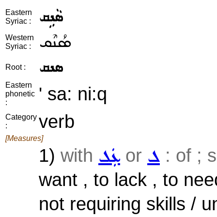
ܣܵܢܹܩ
Eastern
Syriac :
ܣܳܢܶܩ
Western
Syriac :
ܣܢܩ
Root :
Eastern
' sa: ni:q
phonetic
:
verb
Category
:
[Measures]
1)
with
or
: of ; 
ܠ
ܥܲܠ
want , to lack , to nee
not requiring skills / u