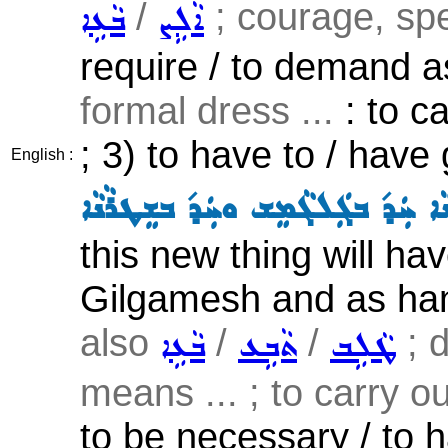
/
; courage, spec
ܐܵܠܹܨ
ܒܵܥܹܐ
require / to demand as
formal dress ...
: to ca
; 3) to have to / have 
English :
ܢܵܐ ܚܲܕ݇ ܒܓܲܠܓܵܡܸܫ ܘܚܲܕ݇ ܒܫܸܛܪܵܢܵܐ
this new thing will ha
Gilgamesh and as ha
also
/
/
; d
ܛܵܠܹܒ
ܬܵܒܹܥ
ܒܵܥܹܐ
means ... ; to carry out
to be necessary / to h