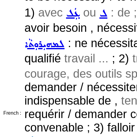
1)
avec
ou
: de 
ܠ
ܥܲܠ
avoir besoin , nécessit
: ne nécessit
ܠܡܗܝܼܪܘܼܬܵܐ
qualifié
travail ...
; 2)
t
courage, des outils s
demander / nécessiter 
indispensable de ,
ten
requérir / demander 
French :
convenable ; 3) falloir