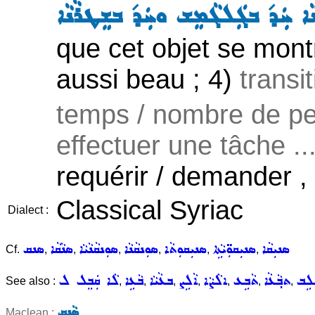
ܵܐ ܚܲܕ݇ ܒܓܲܠܓܵܡܸܫ ܘܚܲܕ݇ ܒܫܸܛܪܵܢܵܐ
que cet objet se mont
aussi beau ; 4)
transit
temps / nombre de pe
effectuer une tâche ..
requérir / demander , ê
Classical Syriac
Dialect :
ܣܢܝܼܩܵܐ
ܣܢܝܼܩܘܼ̈ܝܵܬܹܐ
ܣܢܝܼܩܘܼܬܵܐ
ܣܘܼܢܩܵܢܵܐ
ܣܘܼܢܩܵܢܵܝܵܐ
ܣܢܵܩܵܐ
ܣܢܩ
Cf.
,
,
,
,
,
,
ܠܹܒ
ܬܒ݂ܵܥܵܐ
ܬܵܒܹܥ
ܐܠܵܨܵܐ
ܐܵܠܹܨ
ܒܥܵܝܵܐ
ܒܵܥܹܐ
ܠܵܐ ܩܲܒܸܠ ܠ
See also :
,
,
,
,
,
,
,
ܣܵܢܸܩ
Maclean :