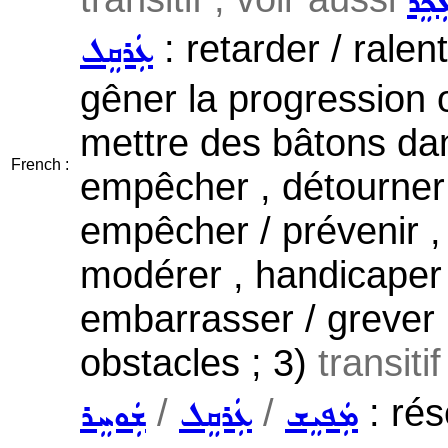
ܲܟܸܪ
: retarder / ralen
ܥܲܪܩܸܠ
gêner la progression 
mettre des bâtons dan
French :
empêcher , détourne
empêcher / prévenir , 
modérer , handicaper 
embarrasser / grever 
obstacles ; 3)
transiti
/
/
: rés
ܡܲܦܝܸܫ
ܥܲܪܩܸܠ
ܫܲܘܚܸܪ