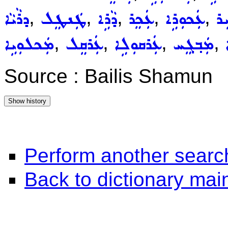
,
,
,
,
,
ܸܪ
ܥܲܟܘܼܪܹܐ
ܥܲܟܸܪ
ܕܵܪܹܐ
ܛܲܢܛܸܠ
ܕܪܵܝܵܐ
,
,
,
,
ܡܲܒ݂ܓܸܚ
ܥܲܪܩܘܼܠܹܐ
ܥܲܪܩܸܠ
ܡܲܟܠܘܼܝܹܐ
Source : Bailis Shamun
Perform another searc
Back to dictionary ma