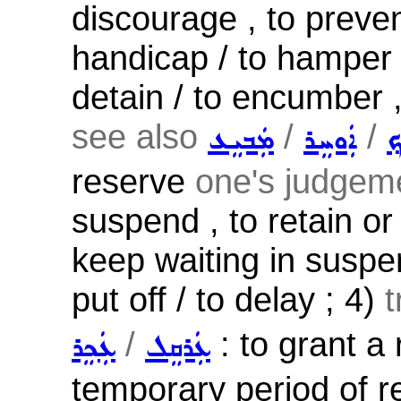
discourage , to prevent 
handicap / to hamper /
detain / to encumber ,
see also
/
/
݂
ܐܲܘܚܸܪ
ܡܲܒܝܸܥ
reserve
one's judgeme
suspend , to retain or 
keep waiting in suspen
put off / to delay ; 4)
t
/
: to grant a 
ܥܲܪܩܸܠ
ܥܲܟܸܪ
temporary period of rel