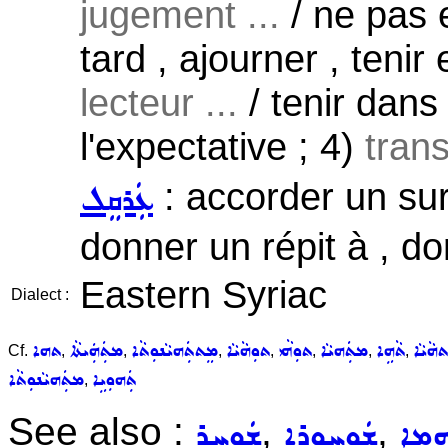
jugement ...
/ ne pas 
tard , ajourner , tenir
lecteur ...
/ tenir dans 
l'expectative ; 4)
trans
: accorder un sur
ܥܲܪܩܸܠ
donner un répit à , d
Eastern Syriac
Dialect :
ܬܗܵܝܵܐ
ܬܵܗܹܐ
ܡܬܲܗܝܵܐ
ܬܘܼܗܵܝ
ܬܘܼܗܵܝܵܐ
ܡܸܬܬܲܗܝܵܢܘܼܬܵܐ
ܡܬܲܗܲܝܬܵܐ
ܬܗܐ
Cf.
,
,
,
,
,
,
,
ܬܲܗܘܼܝܹܐ
ܡܬܲܗܝܵܢܘܼܬܵܐ
,
See also :
,
,
ܡܹܐ
ܫܲܘܚܘܼܪܹܐ
ܫܲܘܚܸܪ