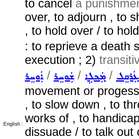
to cancel
a punishment
over, to adjourn , to s
, to hold over / to hol
: to reprieve a death 
execution ; 2)
transit
/
/
/
ܥܲܪܩܸܠ
ܡܲܟܠܹܐ
ܫܲܘܚܸܪ
ܐܲܘܚܸܪ
movement or progess 
, to slow down , to t
works of , to handicap 
English :
dissuade / to talk out