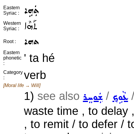
ܬܲܗܹܐ
Eastern
Syriac :
ܬܰܗܶܐ
Western
Syriac :
ܬܗܐ
Root :
Eastern
' ta hé
phonetic
:
verb
Category
:
[Moral life → Will]
1)
see also
/
ܥܵܘܹܟ݂
ܫܲܘܚܸܪ
waste time , to delay 
, to remit / to defer / 