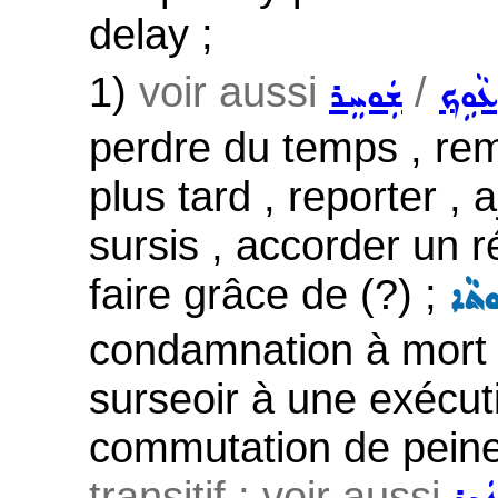
delay ;
1)
voir aussi
/
ܥܵܘܹܟ݂
ܫܲܘܚܸܪ
perdre du temps , rem
plus tard , reporter , 
sursis , accorder un 
faire grâce de (?) ;
ܘܬܵܐ
condamnation à mort ,
surseoir à une exécut
commutation de peine
transitif ; voir aussi