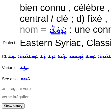
bien connu , célèbre ,
central / clé ; d) fixé 
nom =
: une con
ܝܵܕ݂ܘܿܥܵܐ
Eastern Syriac, Classi
Dialect :
ܥܬܵܢܘܼܬܵܐ
ܝܲܕܘܼܥܵܐ
ܩܲܕܝܼܡܘܼܬ ܝܕܵܥܬܵܐ
ܝ݇ܕܵܥ
ܕܵܥ
ܝܲܕܘܼܥܬܵܢܘܼܬܵܐ
ܝܕܥ
Cf.
,
,
,
,
,
,
ܝܵܛܸܥ
Variants :
ܝܵܥܢܹܗ
See also :
an irregular verb
verbe irrégulier