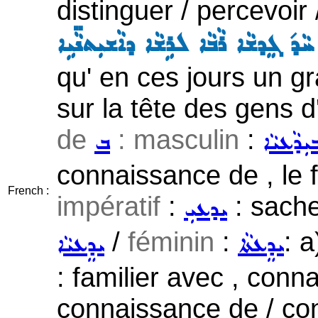
distinguer / percevoir 
 ܚܵܕ݇ ܓܸܕܫܵܐ ܪܵܒܵܐ ܠܪܹܫܵܐ ܕܐܵܫܝܼܬܢܵ̈ܝܹܐ
qu' en ces jours un g
sur la tête des gens d
de
: masculin
:
ܝܼܕܵܥܝܵܐ
ܒ
connaissance de , le f
French :
impératif
:
: sach
ܝܕܥܝܼ
/
féminin
:
: 
ܝܕܸܥܬܵܐ
ܝܕܸܥܝܵܐ
: familier avec , conn
connaissance de / con