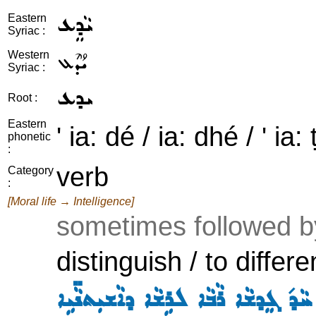
ܝܵܕܸܥ
Eastern
Syriac :
ܝܳܕܶܥ
Western
Syriac :
ܝܕܥ
Root :
Eastern
' ia: dé / ia: dhé / ' ia: ṭ
phonetic
:
verb
Category
:
[Moral life → Intelligence]
sometimes followed 
distinguish / to differe
ܚܵܕ݇ ܓܸܕܫܵܐ ܪܵܒܵܐ ܠܪܹܫܵܐ ܕܐܵܫܝܼܬܢܵ̈ܝܹܐ