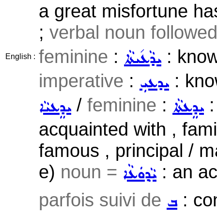
a great misfortune has
;
verbal noun followe
feminine
:
: know
ܝܕܵܥ݇ܝܬܵܐ
English :
imperative
:
: kno
ܝܕܥܝܼ
/
feminine
:
:
ܝܕܸܥܬܵܐ
ܝܕܸܥܝܵܐ
acquainted with , famil
famous , principal / ma
e)
noun =
: an a
ܝܵܕ݂ܘܿܥܵܐ
parfois suivi de
: con
ܒ